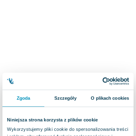
Zygmunt Freud
Agata Passent
Michel Moran
Maciej Orłoś
Jo Nesbo
Katarzyna Miller
Antoine de Saint Exupery
Lew Tołstoj
Mark Twain
Marcin Meller
Paulina Młynarska
ks. Piotr Pawlukiewicz
Zgoda
Szczegóły
O plikach cookies
Jarosław Sokołowski
Piotr Latocha
Michael Scott
Niniejsza strona korzysta z plików cookie
Piotr Semka
Wykorzystujemy pliki cookie do spersonalizowania treści
Jarosław Iwaszkiewicz