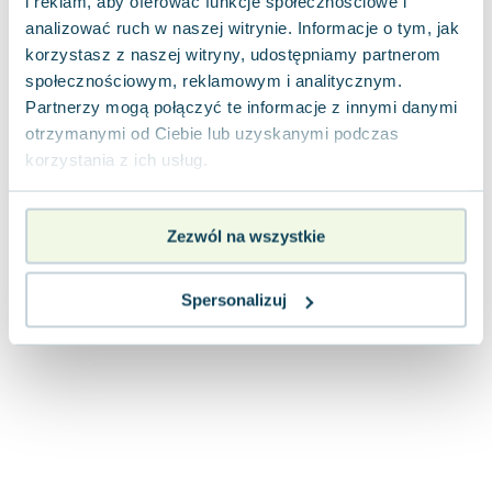
i reklam, aby oferować funkcje społecznościowe i
Joseph Murphy
analizować ruch w naszej witrynie. Informacje o tym, jak
Jan Sztaudynger
korzystasz z naszej witryny, udostępniamy partnerom
Aleksander Puszkin
społecznościowym, reklamowym i analitycznym.
Oscar Wilde
Partnerzy mogą połączyć te informacje z innymi danymi
Małgorzata Ohme
otrzymanymi od Ciebie lub uzyskanymi podczas
Maddie Ziegler
korzystania z ich usług.
Leszek Czarnecki
Joanna Racewicz
Zezwól na wszystkie
Maria Seweryn
Janina Zającówna
Spersonalizuj
Eric Helms
Anna Prus (oprac.)
Nela Mała Reporterka
Agnieszka Maciąg
Barbara Wrzesińska
Terry Pratchett
Virginia Woolf