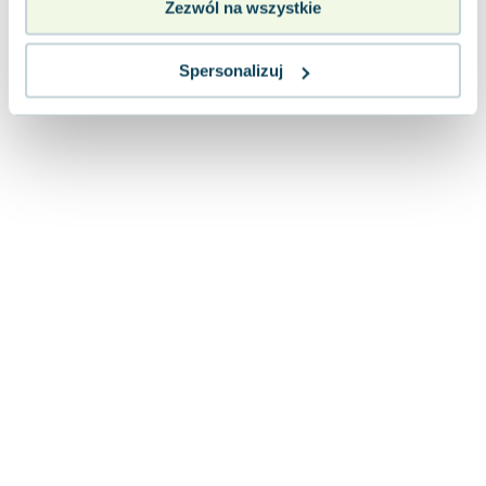
Zezwól na wszystkie
Lorraine Warren
Ajahn Brahm
Lucinda Riley
Spersonalizuj
Jacek Walkiewicz