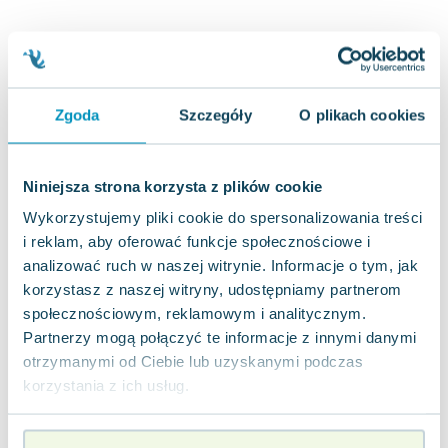
Joseph Murphy
Jan Sztaudynger
Aleksander Puszkin
Oscar Wilde
Zgoda
Szczegóły
O plikach cookies
Małgorzata Ohme
Maddie Ziegler
Leszek Czarnecki
Niniejsza strona korzysta z plików cookie
Joanna Racewicz
Wykorzystujemy pliki cookie do spersonalizowania treści
Maria Seweryn
i reklam, aby oferować funkcje społecznościowe i
Janina Zającówna
analizować ruch w naszej witrynie. Informacje o tym, jak
Eric Helms
korzystasz z naszej witryny, udostępniamy partnerom
Anna Prus (oprac.)
społecznościowym, reklamowym i analitycznym.
Nela Mała Reporterka
Partnerzy mogą połączyć te informacje z innymi danymi
Agnieszka Maciąg
otrzymanymi od Ciebie lub uzyskanymi podczas
Barbara Wrzesińska
korzystania z ich usług.
Terry Pratchett
Virginia Woolf