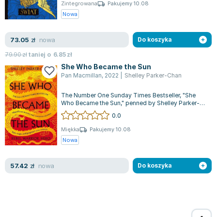
Książki: Psychologia, motywacja
Nauki historyczne - książki
Dan Brown
Zintegrowana
Pakujemy 10.08
Książki o naukach politycznych dla studentów
Bolesław Prus
Nowa
Książki do nauk przyrodniczych dla studentów
Clive Cussler
Książki do nauk społecznych dla studentów
Wanda Chotomska
nowa
73.05
zł
Do koszyka
Książki do nauk ścisłych dla studentów
Józef Ignacy Kraszewski
79.90
zł
taniej o
6.85
zł
Prawo - książki dla studentów
Clive Staples Lewis
She Who Became the Sun
Technologia żywności - książki
Martyna Wojciechowska
Pan Macmillan
,
2022
|
Shelley Parker-Chan
Zarządzanie i marketing - książki
Melissa De la Cruz
The Number One Sunday Times Bestseller, "She
Nauka języków obcych - książki
Blanka Lipińska
Who Became the Sun," penned by Shelley Parker-
Chan, is a captivating work of historic...
Podręczniki dla nauczycieli - metodyka
Jaś Kapela
0.0
Repetytoria, testy i materiały pomocnicze
Agatha Christie
Miękka
Pakujemy 10.08
Witold Gadowski
Nowa
Jan Pietrzak
Marcin Kowalczyk
nowa
57.42
zł
Do koszyka
Piotr Zychowicz
Joanna Jabłczyńska
Piotr Kościelny
Jan Piński