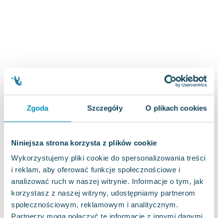
Zygmunt Freud
Agata Passent
Michel Moran
Maciej Orłoś
Jo Nesbo
Katarzyna Miller
Antoine de Saint Exupery
Lew Tołstoj
Zgoda
Szczegóły
O plikach cookies
Mark Twain
Marcin Meller
Paulina Młynarska
Niniejsza strona korzysta z plików cookie
ks. Piotr Pawlukiewicz
Wykorzystujemy pliki cookie do spersonalizowania treści
Jarosław Sokołowski
i reklam, aby oferować funkcje społecznościowe i
Piotr Latocha
analizować ruch w naszej witrynie. Informacje o tym, jak
Michael Scott
korzystasz z naszej witryny, udostępniamy partnerom
Piotr Semka
społecznościowym, reklamowym i analitycznym.
Jarosław Iwaszkiewicz
Partnerzy mogą połączyć te informacje z innymi danymi