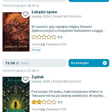
Książki: Psychologia, motywacja
Nauki historyczne - książki
Dan Brown
79.90
zł
taniej o
39.37
zł
Książki o naukach politycznych dla studentów
Bolesław Prus
Łabędzi śpiew
Książki do nauk przyrodniczych dla studentów
Clive Cussler
Vesper
,
2024
|
Robert McCammon
Książki do nauk społecznych dla studentów
Wanda Chotomska
Książki do nauk ścisłych dla studentów
Józef Ignacy Kraszewski
W czasach, gdy napięcia między Stanami
Zjednoczonymi a Związkiem Radzieckim osiągają
Prawo - książki dla studentów
Clive Staples Lewis
punkt krytyczny, sytuacja wymyka się spod kon...
0.0
Technologia żywności - książki
Martyna Wojciechowska
Twarda
Pakujemy 11.08
Zarządzanie i marketing - książki
Melissa De la Cruz
Nowa
Nauka języków obcych - książki
Blanka Lipińska
Podręczniki dla nauczycieli - metodyka
Jaś Kapela
nowa
72.08
zł
Do koszyka
Repetytoria, testy i materiały pomocnicze
Agatha Christie
99.90
zł
taniej o
27.82
zł
Witold Gadowski
Żądlak
Jan Pietrzak
Vesper
,
2025
|
Robert McCammon
Marcin Kowalczyk
Piotr Zychowicz
Pod koniec XX wieku, małe miasteczko Inferno w
Teksasie nie ma już dawnej świetności. W wyniku
Joanna Jabłczyńska
wyludnienia, starć lokalnych gangów...
2.0
Piotr Kościelny
Twarda
Pakujemy 11.08
Jan Piński