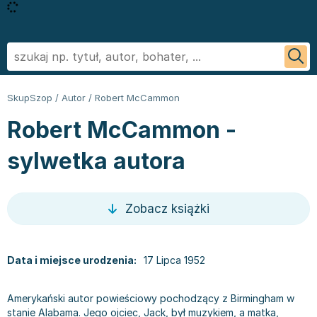
Powrót
Powrót
Powrót
Powrót
Powrót
Powrót
Biografie
Informatyka - książki
Literatura faktu, reportaż
Podręczniki szkolne
Książki regionalne
George R.R. Martin
SkupSzop
/
Autor
/
Robert McCammon
Biznes ekonomia, marketing
Książki o aplikacjach biurowych
Literatura obcojęzyczna
Podręczniki do szkoły podstawowej
Książki: Ezoteryka i parapsychologia
Sylvia Day
Robert McCammon -
Ezoteryka i parapsychologia
Bazy danych - książki
Inne języki
Podręczniki do klasy 1 szkoły podstawowej
Książki: Anioły i demonologia
Jan Twardowski
Fantastyka, horror
Cyberbezpieczeństwo - książki
Język angielski
Podręczniki do klasy 2 szkoły podstawowej
Książki: Astrologia i przepowiednie
Ignacy Krasicki
sylwetka autora
Kryminał sensacja i thriller
CAD/CAM - książki
Literatura obcojęzyczna - Język niemiecki - książki
Podręczniki do klasy 3 szkoły podstawowej
Książki i karty do wróżenia
Stieg Larsson
Kuchnia i diety
Grafika komputerowa - ksiażki
Literatura obyczajowa
Podręczniki do klasy 4 szkoły podstawowej
Książki: Nauki tajemne
Małgorzata Musierowicz
Literatura faktu, reportaż
Hardware - książki
Książki erotyczne
Podręczniki do 5 klasy szkoły podstawowej
Książki paranaukowe
Wojciech Cejrowski
Zobacz książki
Literatura obyczajowa
Inne
Literatura obyczajowa
Podręczniki do klasy 6 szkoły podstawowej w ofercie
Książki: Rozwój duchowy
Joanna Chmielewska
Poradniki
Programowanie - książki
Książki romanse
SkupSzop
Książki: Sport i wypoczynek
Nicholas Sparks
Romans
Sieci i serwery - książki
Literatura piękna obca
Podręczniki do klasy 7 szkoły podstawowej: kupuj w
Inne
Janusz Leon Wiśniewski
Data i miejsce urodzenia:
17 Lipca 1952
Sport i wypoczynek
Książki: biznes, ekonomia, marketing
Literatura piękna polska
Skupszopie i wybieraj z szerokiego asortymentu
Książki: Bieganie
Wiktor Suworow
Zdrowie, rodzina i związki
Książki o biznesie
Biografie
egzemplarzy
Książki: Fitness, trening siłowy
Christopher Paolini
Amerykański autor powieściowy pochodzący z Birmingham w
Dla dzieci
Książki o ekonomii
Biografie i autobiografie
Podręczniki do 8 klasy szkoły podstawowej
Książki o piłce nożnej
Maria Nurowska
stanie Alabama. Jego ojciec, Jack, był muzykiem, a matka,