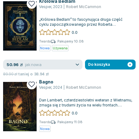
Królowa Bedlam
Lorraine Warren
Vesper
,
2023
|
Robert McCammon
Ajahn Brahm
Lucinda Riley
„Królowa Bedlam” to fascynująca druga część
cyklu zapoczątkowanego przez Roberta
Jacek Walkiewicz
McCammona w „Zewie nocnego ptaka”. W tej
0.0
książce...
Twarda
Pakujemy 10.08
Nowa
Używana
jak nowa
50.96
zł
Do koszyka
89.90
zł
taniej o
38.94
zł
Bagno
Vesper
,
2024
|
Robert McCammon
Dan Lambert, czterdziestoletni weteran z Wietnamu,
zmaga się z trudami życia na wielu frontach.
Wojenne przeżycia wciąż go prześla...
0.0
Twarda
Pakujemy 11.08
Nowa