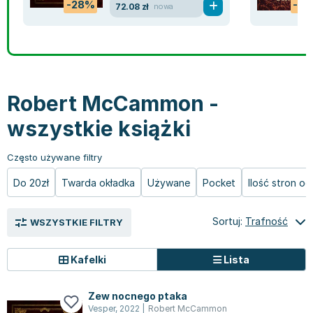
-28%
-5
72.08 zł
nowa
Książki: Prawo konstytucyjne
Książki: Film, muzyka, teatr
Książki dla dzieci 3-5 lat
Książki: Zdrowie
Dean Koontz
Książki: Prawo międzynarodowe
Książki: Historia sztuki
Książki: bajki dla dzieci 3-5 lat
Kuchnia i diety - książki
Andrzej Sapkowski
Książki: Prawo - orzecznictwo
Książki o architekturze
Kolorowanki i książki do naklejania 3-5 lat
Autorskie książki kucharskie
Stephenie Meyer
Książki: Prawo pracy
Książki: Sztuka użytkowa
Książki do nauki języków obcych 3-5 lat
Ciasta, desery, wypieki - książki
Robert Ludlum
Książki: Prawo Unii Europejskiej
Książki: Sztuki wizualne
Książki do nauki pisania i liczenia 3-5 lat
Diety, zdrowe żywienie - książki
Maria Czubaszek
Robert McCammon -
Teksty aktów prawnych
Inne
Książki grające, z puzzlami i magnesami 3-5 lat
Książki kucharskie
Nora Roberts
Książki medyczne i naukowe
Kreatywne i aktywizujące książki dla dzieci 3-5 lat
Kuchnia polska - książki
Mario Vargas Llosa
wszystkie książki
Chemia - książki
Poznawanie świata dla dzieci 3-5 lat - książki
Napoje - książki
Katarzyna Grochola
Książki o fizyce i astronomii
Książki o zainteresowaniach dla dzieci 3-5 lat
Książki: Poradniki
Ewa Nowak
Często używane filtry
Geografia - książki
Książki dla dzieci 6-8 lat
Inne
Robin Cook
Do 20zł
Twarda okładka
Używane
Pocket
Ilość stron o
Inne
Książki do nauki czytania 6-8 lat
Książki: Dom, ogród - poradniki
Carlos Ruiz Zafon
Książki do matematyki
Książki do nauki języków obcych 6-8 lat
Książki: Hobby - poradniki
Konrad Gaca
Sortuj:
Trafność
WSZYSTKIE FILTRY
Książki medyczne
Książki do nauki pisania i liczenia 6-8 lat
Książki: Moda, uroda, savoir vivre - poradniki
Jerzy Zięba
Książki do nauk przyrodniczych
Kreatywne i aktywizujące książki dla dzieci 6-8 lat
Książki pamiątkowe
Jodi Picoult
Kafelki
Lista
Technika, inżynieria, technologia - książki, podręczniki -
Literatura dla dzieci 6-8 lat
Pozostałe książki
Dorota Terakowska
nauki ścisłe
Poznawanie świata dla dzieci 6-8 lat - książki
Abbi Glines
Zew nocnego ptaka
Książki do nauk społecznych i humanistycznych
Książki o zainteresowaniach dla dzieci 6-8 lat
Alfred Szklarski
Vesper
,
2022
|
Robert McCammon