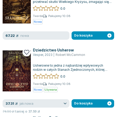
przetrwać skutki Wielkiego Kryzysu, zmagając się z
Joseph Murphy
biedą i głodem. Jednak niektórzy,...
0.0
Jan Sztaudynger
Twarda
Pakujemy 10.08
Aleksander Puszkin
Nowa
Oscar Wilde
Małgorzata Ohme
nowa
67.22
zł
Do koszyka
Maddie Ziegler
Leszek Czarnecki
Dziedzictwo Usherow
Joanna Racewicz
Vesper
,
2023
|
Robert McCammon
Maria Seweryn
Janina Zającówna
Usherowie to jedna z najbardziej wpływowych
rodzin w całych Stanach Zjednoczonych, której
Eric Helms
ogromna fortuna została zbudowana na han...
0.0
Anna Prus (oprac.)
Twarda
Pakujemy 10.08
Nela Mała Reporterka
Nowa
Używana
Agnieszka Maciąg
Barbara Wrzesińska
jak nowa
37.31
zł
Do koszyka
Terry Pratchett
74.90
zł
taniej o
37.59
zł
Virginia Woolf