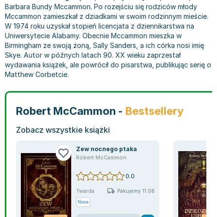
Barbara Bundy Mccammon. Po rozejściu się rodziców młody
Bajki wiersze
Książki: finanse, księgowość, bankowość
Książki: pamiętniki, dzienniki i listy
Liceum i technikum
Książki o sportowcach
Julian Tuwim
Mccammon zamieszkał z dziadkami w swoim rodzinnym mieście.
Do kolorowania i naklejania
Książki o gospodarce
Wywiady, wspomnienia - książki
Podręczniki do 1 klasy liceum i technikum
Książki: Turystyka i podróże
Bracia Grimm
W 1974 roku uzyskał stopień licencjata z dziennikarstwa na
Kontrastowe obrazki
Inne
Komiksy
Podręczniki do 2 klasy liceum i technikum
Albumy krajoznawcze
Stephen King
Uniwersytecie Alabamy. Obecnie Mccammon mieszka w
Birmingham ze swoją żoną, Sally Sanders, a ich córka nosi imię
Kreatywne / Aktywizujące
Książki o marketingu
Komiksy dla dorosłych
Podręczniki do 3 klasy liceum i technikum
Albumy krajoznawcze - Polska
Tanya Valko
Skye. Autor w późnych latach 90. XX wieku zaprzestał
Poznawanie świata
Książki o zarządzaniu
Komiksy dla dzieci
Podręczniki do klasy 4 liceum i technikum
Albumy krajoznawcze - Świat
Lauren Kate
wydawania książek, ale powrócił do pisarstwa, publikując serię o
Podręczniki szkolne
Historia - książki
Komiksy dla młodzieży
Podręczniki do szkoły zawodowej
Atlasy
Jan Brzechwa
Matthew Corbetcie.
Edukacja przedszkolna
Archeologia - książki
Komiksy obcojęzyczne
Podręczniki do 1 klasy szkoły zawodowej
Atlasy - Polska
E. L. James
Liceum, Technikum
Historia Polski - książki
Fantastyka, horror - książki
Podręczniki do 2 klasy szkoły zawodowej
Atlasy - świat
Virginia C. Andrews
Robert McCammon -
Bestsellery
Szkoła podstawowa
Historia świata - książki
Książki fantasy
Podręczniki do 3 klasy szkoły zawodowej
Globusy
Waldemar Łysiak
Szkoły wyższe
II Wojna Światowa - książki
Książki horrory
Książki dla dzieci
Mapy
Monika Szwaja
Zobacz wszystkie książki
Szkoła zawodowa
Książki militarne
Science Fiction - książki
Książki dla dzieci do 2 lat
Mapy - Polska
Camilla Läckberg
Książki: Prawo
Książki kryminały
Książki: bajki dla dzieci do 2 lat
Mapy - Świat
Jan Kochanowski
Zew nocnego ptaka
Robert McCammon
Inne
Książki z poezją, aforyzmami i dramaty
Do kąpieli i zabawy
Przewodniki turystyczne
Henning Mankell
Książki: Prawo administracyjne
Książki dramaty
Kolorowanki i książki do naklejania do 2 lat
Przewodniki turystyczne - Polska
Beata Pawlikowska
0.0
Książki: Prawo cywilne
Książki humorystyczne i aforyzmy
Książki grające, z puzzlami i magnesami do 2 lat
Przewodniki turystyczne - Świat
L.J. Smith
Twarda
Pakujemy 11.08
Książki: Prawo finansowe
Tomiki poezji
Obrazki kontrastowe dla niemowląt
Książki: Zdrowie, rodzina, związki
Diana Palmer
Nowa
Książki: Prawo karne
Książki o sztuce
Poznawanie świata dla dzieci do 2 lat - książki
Książki: Rodzina, związki
Bear Grylls