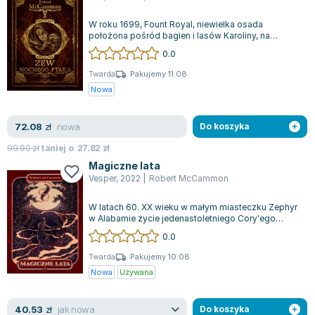
Filologia - książki
Książki dla dzieci 9-12 lat
Stefan Żeromski
Książki filozoficzne
Książki edukacyjne dla dzieci 9-12 lat
Henryk Sienkiewicz
W roku 1699, Fount Royal, niewielka osada
położona pośród bagien i lasów Karoliny, na
Inne
Literatura dla dzieci 9-12 lat
Juliusz Słowacki
granicy brytyjskich kolonii Ameryki Północne...
0.0
Kulturoznawstwo, antropologia - książki
Poznawanie świata dla dzieci 9-12 lat - książki
Jacek Piekara
Twarda
Pakujemy 11.08
Książki o naukach politycznych
Książki o zainteresowaniach dla dzieci 9-12 lat
Meg Cabot
Nowa
Książki pedagogiczne
Książki dla młodzieży
James Rollins
Psychologia - książki
Literatura dla młodzieży
Maria Konopnicka
nowa
72.08
zł
Do koszyka
Socjologia - książki
Literatura popularno-naukowa
Paulo Coelho
99.90
zł
taniej o
27.82
zł
Książki: Religie i wyznania
Społeczeństwo i rozwój osobisty - książki
Rick Riordan
Magiczne lata
Inne
Lektury i pomoce szkolne
John Flanagan
Vesper
,
2022
|
Robert McCammon
Książki: Buddyzm
Lektury do gimnazjów i szkół średnich
Graham Masterton
Książki: Chrześcijaństwo
Lektury do szkoły podstawowej
Astrid Lindgren
W latach 60. XX wieku w małym miasteczku Zephyr
w Alabamie życie jedenastoletniego Cory'ego
Książki: Islam
Szkoły wyższe - książki
Anna Ficner-Ogonowska
Mackensona ulega gwałtownej zmianie. P...
0.0
Książki: Judaizm
Bibliotekoznawstwo - książki
Federico Moccia
Twarda
Pakujemy 10.08
Książki: Rozwój osobisty
Książki o ekonomii i finansach - szkoły wyższe
Harlan Coben
Nowa
Używana
Inne
Książki do filologii - szkoły wyższe
Katarzyna Michalak
Książki: Kariera i sukces
Książki medyczne dla studentów
Daniel Defoe
jak nowa
40.53
zł
Do koszyka