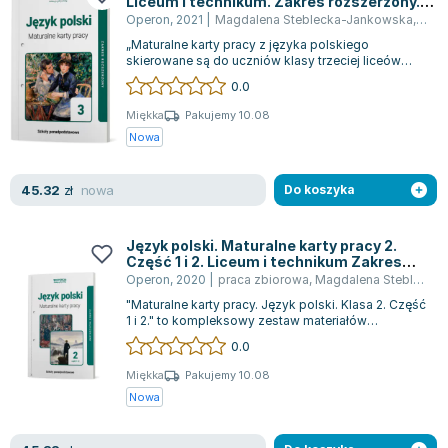
Liceum i technikum. Zakres rozszerzony.
Lorraine Warren
Linia 1
Operon
,
2021
|
Magdalena Steblecka-Jankowska
,
Ursz
Ajahn Brahm
„Maturalne karty pracy z języka polskiego
Lucinda Riley
skierowane są do uczniów klasy trzeciej liceów
oraz techników, którzy realizują program...
0.0
Jacek Walkiewicz
Miękka
Pakujemy 10.08
Nowa
nowa
45.32
zł
Do koszyka
Język polski. Maturalne karty pracy 2.
Część 1 i 2. Liceum i technikum Zakres
rozszerzony. Linia I
Operon
,
2020
|
praca zbiorowa
,
Magdalena Steblecka-Jankowska
"Maturalne karty pracy. Język polski. Klasa 2. Część
1 i 2." to kompleksowy zestaw materiałów
edukacyjnych przeznaczony dla ucznió...
0.0
Miękka
Pakujemy 10.08
Nowa