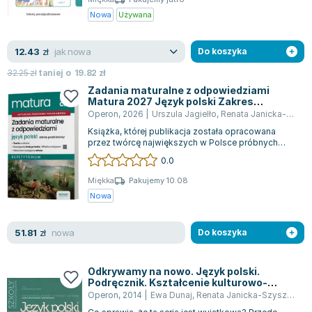
Nowa
Używana
jak nowa
12.43
zł
Do koszyka
32.25
zł
taniej o
19.82
zł
Zadania maturalne z odpowiedziami
Matura 2027 Język polski Zakres
podstawowy Repetytorium
Operon
,
2026
|
Urszula Jagielło
,
Renata Janicka-Szyszko
Książka, której publikacja została opracowana
przez twórcę największych w Polsce próbnych
matur, jest zgodna z obowiązującą podsta...
0.0
Miękka
Pakujemy 10.08
Nowa
nowa
51.81
zł
Do koszyka
Odkrywamy na nowo. Język polski.
Podręcznik. Kształcenie kulturowo-
literackie i językowe. Literatura XX wieku i
Operon
,
2014
|
Ewa Dunaj
,
Renata Janicka-Szyszko
,
Bo
współczesna. Poziom podstawowy i