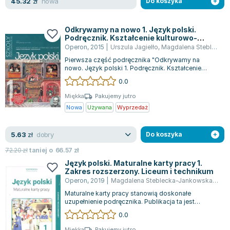
nowa
45.32
zł
Do koszyka
Odkrywamy na nowo 1. Język polski.
Podręcznik. Kształcenie kulturowo-
literackie i językowe. Zakres podstawowy i
Operon
,
2015
|
Urszula Jagielło
,
Magdalena Steblecka-Jankowska
rozszerzony. Szkoła ponadgimnazjalna
Pierwsza część podręcznika "Odkrywamy na
nowo. Język polski 1. Podręcznik. Kształcenie
kulturowo-literackie i językowe. Zakres pod...
0.0
Miękka
Pakujemy jutro
Nowa
Używana
Wyprzedaż
dobry
5.63
zł
Do koszyka
72.20
zł
taniej o
66.57
zł
Język polski. Maturalne karty pracy 1.
Zakres rozszerzony. Liceum i technikum
Operon
,
2019
|
Magdalena Steblecka-Jankowska
,
Ursz
Maturalne karty pracy stanowią doskonałe
uzupełnienie podręcznika. Publikacja ta jest
skierowana do uczniów szkół
0.0
ponadpodstawowyc...
Miękka
Pakujemy jutro