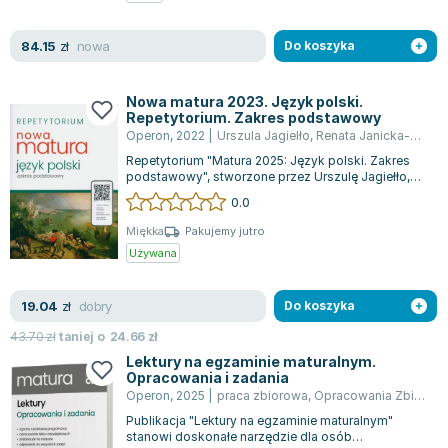
Zygmunt Freud
nowa
84.15
Agata Passent
zł
Do koszyka
Michel Moran
Maciej Orłoś
Nowa matura 2023. Język polski.
Repetytorium. Zakres podstawowy
Jo Nesbo
Operon
,
2022
|
Urszula Jagielło
,
Renata Janicka-Szyszko
Katarzyna Miller
Repetytorium "Matura 2025: Język polski. Zakres
Antoine de Saint Exupery
podstawowy", stworzone przez Urszulę Jagiełło,
Renatę Janicką-Szyszko oraz Aleksan...
0.0
Lew Tołstoj
Mark Twain
Miękka
Pakujemy jutro
Używana
Marcin Meller
Paulina Młynarska
dobry
19.04
ks. Piotr Pawlukiewicz
zł
Do koszyka
Jarosław Sokołowski
43.70
zł
taniej o
24.66
zł
Piotr Latocha
Lektury na egzaminie maturalnym.
Opracowania i zadania
Michael Scott
Operon
,
2025
|
praca zbiorowa
,
Opracowania Zbiorowe
Piotr Semka
Publikacja "Lektury na egzaminie maturalnym"
Jarosław Iwaszkiewicz
stanowi doskonałe narzędzie dla osób