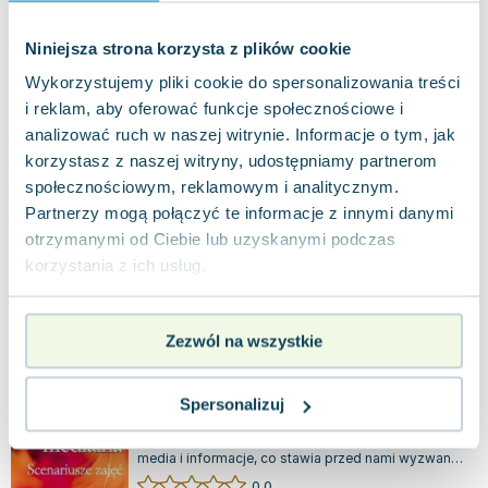
nowa
45.32
zł
Do koszyka
Niniejsza strona korzysta z plików cookie
Wykorzystujemy pliki cookie do spersonalizowania treści
Odkrywamy na nowo. Język polski 1.
i reklam, aby oferować funkcje społecznościowe i
Podręcznik. Kształcenie kulturowo-
literackie i językowe. Zakres podstawowy i
Operon
,
2012
|
Urszula Jagielło
,
Magdalena Steblecka-Jankowska
analizować ruch w naszej witrynie. Informacje o tym, jak
rozszerzony. Szkoły ponadgimnazjalne
"Odkrywamy na nowo. Język polski 1" to
korzystasz z naszej witryny, udostępniamy partnerom
podręcznik zaprojektowany do nauki języka
społecznościowym, reklamowym i analitycznym.
polskiego z naciskiem na aspekty kulturowo-
0.0
litera...
Partnerzy mogą połączyć te informacje z innymi danymi
Miękka
Pakujemy jutro
otrzymanymi od Ciebie lub uzyskanymi podczas
Używana
Wyprzedaż
korzystania z ich usług.
widoczne ślady używania
7.45
zł
Do koszyka
Zezwól na wszystkie
41.34
zł
taniej o
33.89
zł
Edukacja Medialna. Scenriusze Zajęć
GWP Gdańskie Wydawnictwo Psychologiczne
,
2011
|
G
Spersonalizuj
W dzisiejszych czasach jesteśmy otoczeni przez
media i informacje, co stawia przed nami wyzwanie
prawidłowej oceny napływających t...
0.0