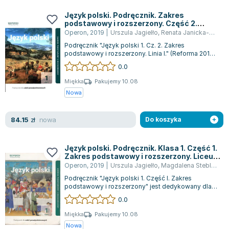
Książki: Psychologia, motywacja
Nauki historyczne - książki
Dan Brown
Książki o naukach politycznych dla studentów
Bolesław Prus
Język polski. Podręcznik. Zakres
podstawowy i rozszerzony. Część 2.
Książki do nauk przyrodniczych dla studentów
Clive Cussler
Liceum i technikum
Operon
,
2019
|
Urszula Jagielło
,
Renata Janicka-Szyszko
Książki do nauk społecznych dla studentów
Wanda Chotomska
Podręcznik "Język polski 1. Cz. 2. Zakres
Książki do nauk ścisłych dla studentów
Józef Ignacy Kraszewski
podstawowy i rozszerzony. Linia I." (Reforma 2017)
jest częścią zmienionej serii edukacy...
0.0
Prawo - książki dla studentów
Clive Staples Lewis
Technologia żywności - książki
Martyna Wojciechowska
Miękka
Pakujemy 10.08
Nowa
Zarządzanie i marketing - książki
Melissa De la Cruz
Nauka języków obcych - książki
Blanka Lipińska
nowa
84.15
Podręczniki dla nauczycieli - metodyka
Jaś Kapela
zł
Do koszyka
Repetytoria, testy i materiały pomocnicze
Agatha Christie
Witold Gadowski
Język polski. Podręcznik. Klasa 1. Część 1.
Zakres podstawowy i rozszerzony. Liceum
Jan Pietrzak
i technikum
Operon
,
2019
|
Urszula Jagielło
,
Magdalena Steblecka-Jankowska
Marcin Kowalczyk
Podręcznik "Język polski 1. Część I. Zakres
Piotr Zychowicz
podstawowy i rozszerzony" jest dedykowany dla
uczniów pierwszych klas liceów ogólnoksz...
0.0
Joanna Jabłczyńska
Piotr Kościelny
Miękka
Pakujemy 10.08
Nowa
Jan Piński