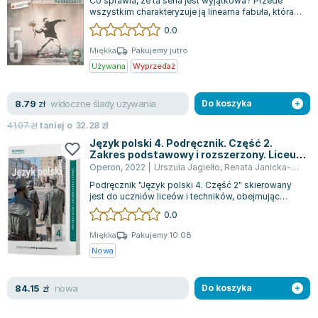
Co sprawia, że ta seria jest wyjątkowa? Przede
rozszerzony. Szkoła ponadgimnazjalna
wszystkim charakteryzuje ją linearna fabuła, która
prowadzi czytelnika w sposób pły...
0.0
Miękka
Pakujemy jutro
Używana
Wyprzedaż
widoczne ślady używania
8.79
zł
Do koszyka
41.07
zł
taniej o
32.28
zł
Język polski 4. Podręcznik. Część 2.
Zakres podstawowy i rozszerzony. Liceum
i technikum
Operon
,
2022
|
Urszula Jagielło
,
Renata Janicka-Szyszko
Podręcznik "Język polski 4. Część 2" skierowany
jest do uczniów liceów i techników, obejmując
zarówno zakres podstawowy, jak i roz...
0.0
Miękka
Pakujemy 10.08
Nowa
nowa
84.15
zł
Do koszyka