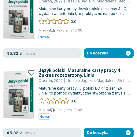
Linia I
Operon
,
2022
|
Urszula Jagielło
,
Magdalena Steblecka-Jankowska
Maturalne karty pracy Język polski dla klasy 4 LO,
wydane w serii Linia I, to praktyczne narzędzie
edukacyjne dla uczniów przygoto...
0.0
Miękka
Pakujemy 10.08
Nowa
nowa
45.32
zł
Do koszyka
Język polski. Maturalne karty pracy 4.
Zakres rozszerzony. Linia I
Operon
,
2022
|
Urszula Jagielło
,
Magdalena Steblecka-Jankowska
Maturalne karty pracy „J. polski LO 4” z serii ZR
Linia I to pomoc dydaktyczna stworzona z myślą o
uczniach przygotowujących się d...
0.0
Miękka
Pakujemy 10.08
Nowa
nowa
45.32
zł
Do koszyka