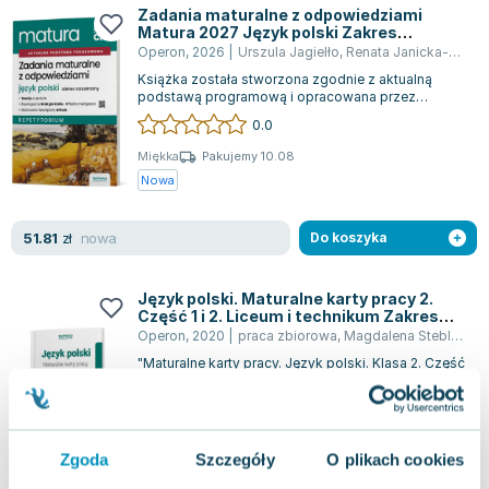
Zadania maturalne z odpowiedziami
Matura 2027 Język polski Zakres
rozszerzony Repetytorium
Operon
,
2026
|
Urszula Jagielło
,
Renata Janicka-Szyszko
Książka została stworzona zgodnie z aktualną
podstawą programową i opracowana przez
organizatorów największych próbnych matur w
0.0
Po...
Miękka
Pakujemy 10.08
Nowa
nowa
51.81
zł
Do koszyka
Język polski. Maturalne karty pracy 2.
Część 1 i 2. Liceum i technikum Zakres
podstawowy. Linia I
Operon
,
2020
|
praca zbiorowa
,
Magdalena Steblecka-Jankowska
"Maturalne karty pracy. Język polski. Klasa 2. Część
1 i 2. Linia I. Zakres podstawowy. Liceum i
technikum" to pomoc dydaktyczna z...
0.0
Miękka
Pakujemy 10.08
Zgoda
Szczegóły
O plikach cookies
Nowa