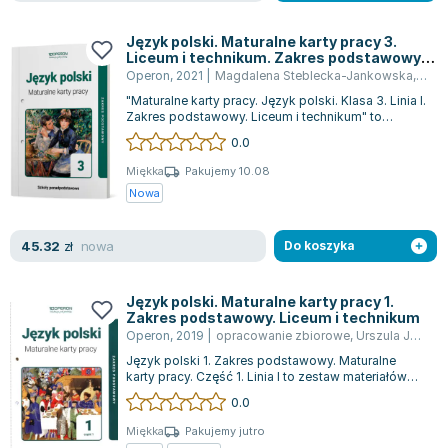
Język polski. Maturalne karty pracy 3.
Liceum i technikum. Zakres podstawowy.
Linia 1
Operon
,
2021
|
Magdalena Steblecka-Jankowska
,
Ursz
"Maturalne karty pracy. Język polski. Klasa 3. Linia I.
Zakres podstawowy. Liceum i technikum" to
praktyczne narzędzie skierowane...
0.0
Miękka
Pakujemy 10.08
Nowa
nowa
45.32
zł
Do koszyka
Język polski. Maturalne karty pracy 1.
Zakres podstawowy. Liceum i technikum
Operon
,
2019
|
opracowanie zbiorowe
,
Urszula Jagielło
Język polski 1. Zakres podstawowy. Maturalne
karty pracy. Część 1. Linia I to zestaw materiałów
edukacyjnych, które są stworzone z...
0.0
Miękka
Pakujemy jutro