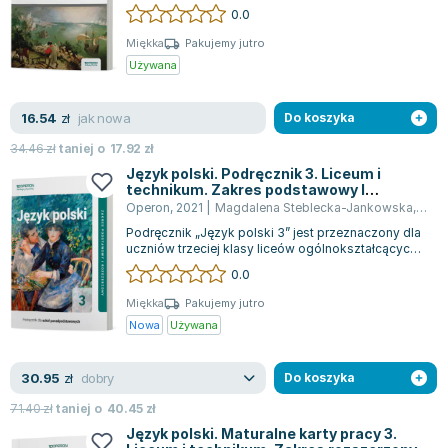
przygotowujących się do matury. Zawiera ona
0.0
Joseph Murphy
szcz...
Jan Sztaudynger
Miękka
Pakujemy jutro
Używana
Aleksander Puszkin
Oscar Wilde
jak nowa
16.54
Małgorzata Ohme
zł
Do koszyka
Maddie Ziegler
34.46
zł
taniej o
17.92
zł
Leszek Czarnecki
Język polski. Podręcznik 3. Liceum i
technikum. Zakres podstawowy I
Joanna Racewicz
Rozszerzony
Operon
,
2021
|
Magdalena Steblecka-Jankowska
,
Rena
Maria Seweryn
Podręcznik „Język polski 3” jest przeznaczony dla
Janina Zającówna
uczniów trzeciej klasy liceów ogólnokształcących
oraz techników. Stanowi część c...
0.0
Eric Helms
Anna Prus (oprac.)
Miękka
Pakujemy jutro
Nowa
Używana
Nela Mała Reporterka
Agnieszka Maciąg
dobry
30.95
Barbara Wrzesińska
zł
Do koszyka
Terry Pratchett
71.40
zł
taniej o
40.45
zł
Virginia Woolf
Język polski. Maturalne karty pracy 3.