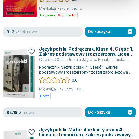
Miękka
Pakujemy jutro
Używana
Wyprzedaż
jak nowa
3.13
zł
Do koszyka
Język polski. Podręcznik. Klasa 4. Część 1.
Zakres podstawowy i rozszerzony. Liceum
I Technikum
Operon
,
2022
|
Urszula Jagielło
,
Renata Janicka-Szyszko
Podręcznik "Język polski 4. Część 1. Zakres
podstawowy i rozszerzony" został zaprojektowany
z myślą o uczniach liceum i technikum....
0.0
Miękka
Pakujemy 10.08
Nowa
nowa
84.15
zł
Do koszyka
Język polski. Maturalne karty pracy 4.
Liceum i technikum. Zakres podstawowy.