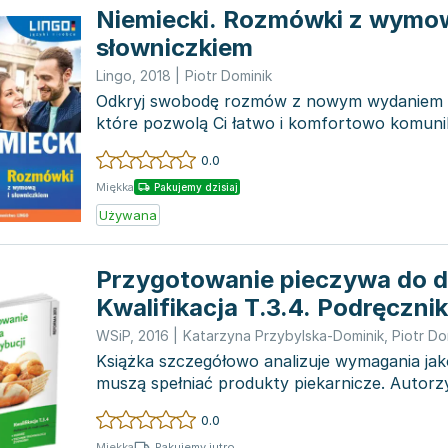
Niemiecki. Rozmówki z wymow
słowniczkiem
Lingo
,
2018
|
Piotr Dominik
Odkryj swobodę rozmów z nowym wydaniem 
które pozwolą Ci łatwo i komfortowo komunik
speakerami...
0.0
Miękka
Pakujemy dzisiaj
Używana
Przygotowanie pieczywa do dy
Kwalifikacja T.3.4. Podręcznik
zawodu piekarz, technik techn
WSiP
,
2016
|
Katarzyna Przybylska-Dominik
,
Piotr Do
żywności. Szkoła ponadgimna
Książka szczegółowo analizuje wymagania jak
muszą spełniać produkty piekarnicze. Autorzy
technologiczne...
0.0
Pakujemy jutro
Miękka