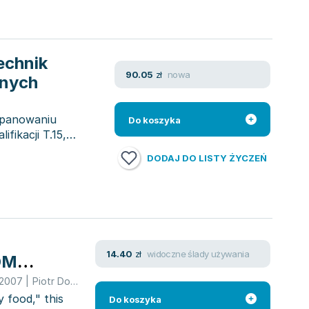
echnik
nowa
90.05
zł
znych
opanowaniu
Do koszyka
fikacji T.15,
DODAJ DO LISTY ŻYCZEŃ
widoczne ślady używania
14.40
zł
OM
2007
|
Piotr Dominik
y food," this
Do koszyka