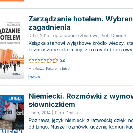
Zarządzanie hotelem. Wybra
zagadnienia
Difin
,
2015
|
opracowanie zbiorowe
,
Piotr Dominik
Książka stanowi wyjątkowe źródło wiedzy, sta
rozproszone informacje z różnych branżow
jeden, spójny...
0.0
Pakujemy jutro
Miękka
Nowa
Niemiecki. Rozmówki z wymow
słowniczkiem
Lingo
,
2014
|
Piotr Dominik
Poznawaj język niemiecki z łatwością dzięki 
od Lingo. Nasze rozmówki uczynią komunikac