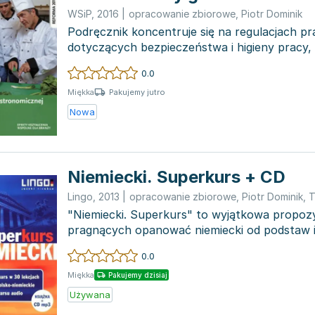
WSiP
,
2016
|
opracowanie zbiorowe
,
Piotr Dominik
Podręcznik koncentruje się na regulacjach p
dotyczących bezpieczeństwa i higieny pracy,
szczegółowy wgląd...
0.0
Pakujemy jutro
Miękka
Nowa
Niemiecki. Superkurs + CD
Lingo
,
2013
|
opracowanie zbiorowe
,
Piotr Dominik
,
T
"Niemiecki. Superkurs" to wyjątkowa propozy
pragnących opanować niemiecki od podstaw 
wykorzystać go w codzien...
0.0
Miękka
Pakujemy dzisiaj
Używana