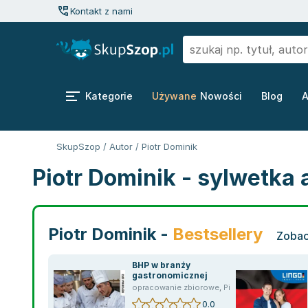
Kontakt z nami
Kategorie
Używane
Nowości
Blog
A
SkupSzop
/
Autor
/
Piotr Dominik
Piotr Dominik - sylwetka 
Piotr Dominik -
Bestsellery
Zobac
BHP w branży
gastronomicznej
opracowanie zbiorowe
,
Piotr Dominik
0.0