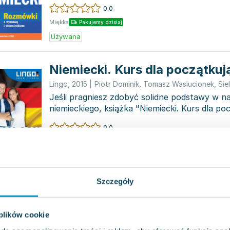
Niemcam...
0.0
Miękka
Pakujemy dzisiaj
Używana
Niemiecki. Kurs dla początku
Lingo
,
2015
|
Piotr Dominik
,
Tomasz Wasiucionek
,
Sie
Jeśli pragniesz zdobyć solidne podstawy w n
niemieckiego, książka "Niemiecki. Kurs dla p
wydawnictwa Ling...
0.0
Miękka
Pakujemy dzisiaj
Używana
Wyprzedaż
Szczegóły
Niemiecki. Kurs dla początkuj
Książka + MP3
 plików cookie