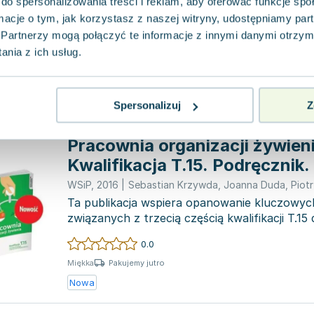
do spersonalizowania treści i reklam, aby oferować funkcje sp
Lingo
,
2021
|
opracowanie zbiorowe
,
Piotr Dominik
,
T
ormacje o tym, jak korzystasz z naszej witryny, udostępniamy p
Jeżeli poszukujesz książki, która ułatwi Ci n
niemieckiego, to "Niemiecki. Kurs dla począt
Partnerzy mogą połączyć te informacje z innymi danymi otrzym
wydawnic...
nia z ich usług.
0.0
Miękka
Pakujemy dzisiaj
Używana
Wyprzedaż
Spersonalizuj
Z
Pracownia organizacji żywieni
Kwalifikacja T.15. Podręcznik.
technikum
WSiP
,
2016
|
Sebastian Krzywda
,
Joanna Duda
,
Piot
Ta publikacja wspiera opanowanie kluczowyc
związanych z trzecią częścią kwalifikacji T.1
planowania i r...
0.0
Pakujemy jutro
Miękka
Nowa