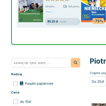
Miękka
Pakujemy jutro
Nowa
-75%
85.23 zł
nowa
Piot
Często uży
Rodzaj
Do 20zł
Książki papierowe
Cena
do 10zł