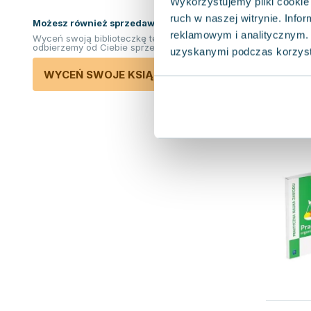
Wykorzystujemy pliki cookie 
ruch w naszej witrynie. Inf
Możesz również sprzedawać ksiązki!
reklamowym i analitycznym. 
Wyceń swoją biblioteczkę teraz. Odkupimy i
odbierzemy od Ciebie sprzedane książki.
uzyskanymi podczas korzysta
WYCEŃ SWOJE KSIĄŻKI