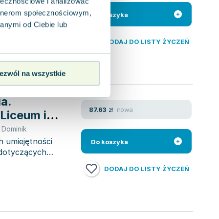
ołecznościowe i analizować
omasz Wasiucionek
,
Sielecki Tomasz
artnerom społecznościowym,
aukę podstaw języka
Do koszyka
kujących" od
anymi od Ciebie lub
DODAJ DO LISTY ŻYCZEŃ
ezwól na wszystkie
a.
nowa
87.63
zł
 Liceum i
r Dominik
h umiejętności
Do koszyka
5 dotyczących
DODAJ DO LISTY ŻYCZEŃ