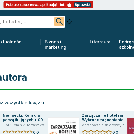
ktualności
Biznes i
Literatura
Podręc
marketing
szkoln
autora
z wszystkie książki
Niemiecki. Kurs dla
Zarządzanie hotelem.
początkujących + CD
Wybrane zagadnienia
Piotr Dominik
,
Tomasz Wasiucionek
,
Sielecki Tomasz
opracowanie zbiorowe
,
Piotr Dominik
0.0
0.0