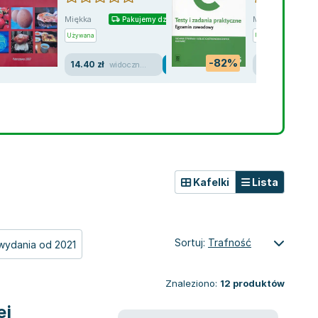
GASTRONOMII
Miękka
Miękka
Pakujemy dzisiaj
Pa
Używana
Używana
Wyprzed
-82%
14.40 zł
5.56 zł
widoczne ślady używania
Kafelki
Lista
Sortuj:
Trafność
wydania od 2021
Znaleziono:
12
produktów
ej