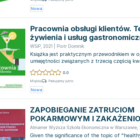
Nowa
Pracownia obsługi klientów. T
żywienia i usług gastronomic
WSiP
,
2021
|
Piotr Dominik
Książka jest praktycznym przewodnikiem w 
umiejętności związanych z trzecią częścią kwali
dotyczącą planowa...
0.0
Pakujemy jutro
Miękka
Nowa
ZAPOBIEGANIE ZATRUCIOM
POKARMOWYM I ZAKAŻENI
ŻYWNOŚCI W TURYSTYCE I
Almamer Wyższa Szkoła Ekonomiczna w Warszawie
,
GASTRONOMII
Given the significance of the topic of "health