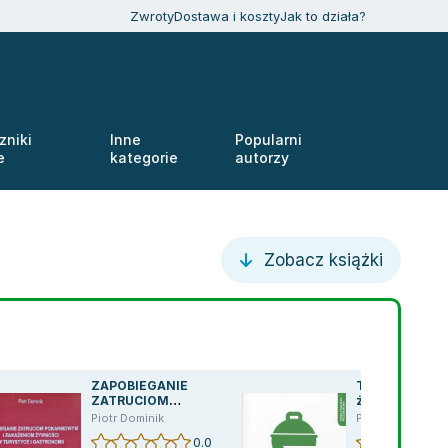
Zwroty
Dostawa i koszty
Jak to działa?
zniki
Inne
Popularni
e
kategorie
autorzy
Zobacz książki
ZAPOBIEGANIE
Testy i zad. p
ZATRUCIOM
żywienia... kwa
POKARMOWYM I
Piotr Dominik
Piotr Dominik
ZAKAŻENIOM ŻYWNOŚCI
0.0
W TURYSTYCE I