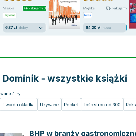
Miękka
Miękka
Pakujemy dzisiaj
Pakujemy jutro
Używana
Nowa
6.37 zł
64.20 zł
dobry
nowa
r Dominik - wszystkie książki
wane filtry
Twarda okładka
Używane
Pocket
Ilość stron od 300
Rok 
BHP w branży gastronomiczn