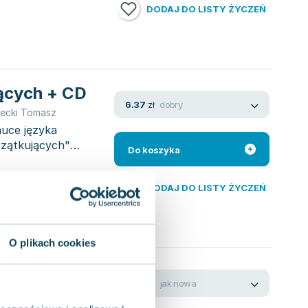
DODAJ DO LISTY ŻYCZEŃ
jących + CD
dobry
6.37
zł
lecki Tomasz
auce języka
oczątkujących"
Do koszyka
DODAJ DO LISTY ŻYCZEŃ
O plikach cookies
ących.
jak nowa
17.81
zł