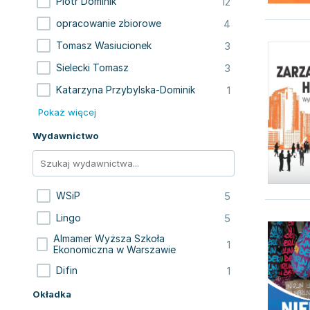
12
Piotr Dominik
4
opracowanie zbiorowe
3
Tomasz Wasiucionek
3
Sielecki Tomasz
1
Katarzyna Przybylska-Dominik
Pokaż więcej
Wydawnictwo
5
WSiP
5
Lingo
Almamer Wyższa Szkoła
1
Ekonomiczna w Warszawie
1
Difin
Okładka