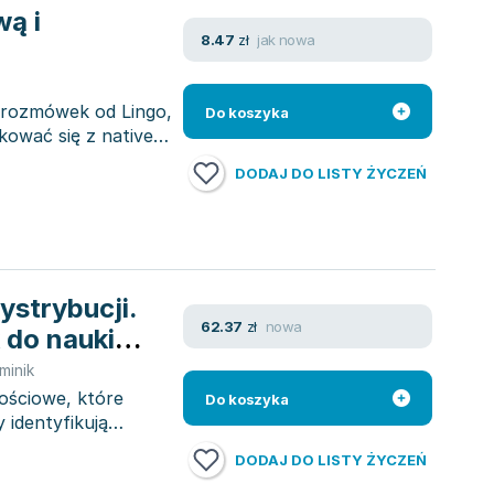
ą i
jak nowa
8.47
zł
rozmówek od Lingo,
Do koszyka
ować się z native
DODAJ DO LISTY ŻYCZEŃ
strybucji.
nowa
62.37
zł
 do nauki
ologii
minik
zjalna
ościowe, które
Do koszyka
 identyfikują
DODAJ DO LISTY ŻYCZEŃ