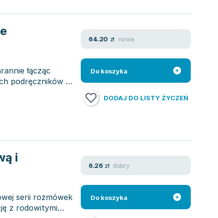
ne
nowa
64.20
zł
rannie łącząc
Do koszyka
ych podręczników w
DODAJ DO LISTY ŻYCZEŃ
ą i
dobry
6.26
zł
nowej serii rozmówek
Do koszyka
ję z rodowitymi