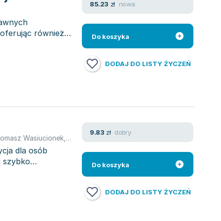
nowa
85.23
zł
rawnych
 oferując również
Do koszyka
DODAJ DO LISTY ŻYCZEŃ
dobry
9.83
zł
omasz Wasiucionek
,
Sielecki Tomasz
cja dla osób
i szybko
Do koszyka
DODAJ DO LISTY ŻYCZEŃ