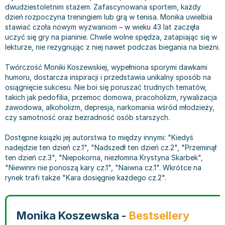
dwudziestoletnim stażem. Zafascynowana sportem, każdy
Bajki wiersze
Książki: finanse, księgowość, bankowość
Książki: pamiętniki, dzienniki i listy
Liceum i technikum
Książki o sportowcach
Julian Tuwim
dzień rozpoczyna treningiem lub grą w tenisa. Monika uwielbia
Do kolorowania i naklejania
Książki o gospodarce
Wywiady, wspomnienia - książki
Podręczniki do 1 klasy liceum i technikum
Książki: Turystyka i podróże
Bracia Grimm
stawiać czoła nowym wyzwaniom – w wieku 43 lat zaczęła
Kontrastowe obrazki
Inne
Komiksy
Podręczniki do 2 klasy liceum i technikum
Albumy krajoznawcze
Stephen King
uczyć się gry na pianinie. Chwile wolne spędza, zatapiając się w
lekturze, nie rezygnując z niej nawet podczas biegania na bieżni.
Kreatywne / Aktywizujące
Książki o marketingu
Komiksy dla dorosłych
Podręczniki do 3 klasy liceum i technikum
Albumy krajoznawcze - Polska
Tanya Valko
Poznawanie świata
Książki o zarządzaniu
Komiksy dla dzieci
Podręczniki do klasy 4 liceum i technikum
Albumy krajoznawcze - Świat
Lauren Kate
Twórczość Moniki Koszewskiej, wypełniona sporymi dawkami
Podręczniki szkolne
Historia - książki
Komiksy dla młodzieży
Podręczniki do szkoły zawodowej
Atlasy
Jan Brzechwa
humoru, dostarcza inspiracji i przedstawia unikalny sposób na
osiągnięcie sukcesu. Nie boi się poruszać trudnych tematów,
Edukacja przedszkolna
Archeologia - książki
Komiksy obcojęzyczne
Podręczniki do 1 klasy szkoły zawodowej
Atlasy - Polska
E. L. James
takich jak pedofilia, przemoc domowa, pracoholizm, rywalizacja
Liceum, Technikum
Historia Polski - książki
Fantastyka, horror - książki
Podręczniki do 2 klasy szkoły zawodowej
Atlasy - świat
Virginia C. Andrews
zawodowa, alkoholizm, depresja, narkomania wśród młodzieży,
Szkoła podstawowa
Historia świata - książki
Książki fantasy
Podręczniki do 3 klasy szkoły zawodowej
Globusy
Waldemar Łysiak
czy samotność oraz bezradność osób starszych.
Szkoły wyższe
II Wojna Światowa - książki
Książki horrory
Książki dla dzieci
Mapy
Monika Szwaja
Dostępne książki jej autorstwa to między innymi: "Kiedyś
Szkoła zawodowa
Książki militarne
Science Fiction - książki
Książki dla dzieci do 2 lat
Mapy - Polska
Camilla Läckberg
nadejdzie ten dzień cz.1", "Nadszedł ten dzień cz.2", "Przeminął
Książki: Prawo
Książki kryminały
Książki: bajki dla dzieci do 2 lat
Mapy - Świat
Jan Kochanowski
ten dzień cz.3", "Niepokorna, niezłomna Krystyna Skarbek",
Inne
Książki z poezją, aforyzmami i dramaty
Do kąpieli i zabawy
Przewodniki turystyczne
Henning Mankell
"Niewinni nie ponoszą kary cz.1", "Naiwna cz.1". Wkrótce na
rynek trafi także "Kara dosięgnie każdego cz.2".
Książki: Prawo administracyjne
Książki dramaty
Kolorowanki i książki do naklejania do 2 lat
Przewodniki turystyczne - Polska
Beata Pawlikowska
Książki: Prawo cywilne
Książki humorystyczne i aforyzmy
Książki grające, z puzzlami i magnesami do 2 lat
Przewodniki turystyczne - Świat
L.J. Smith
Książki: Prawo finansowe
Tomiki poezji
Obrazki kontrastowe dla niemowląt
Książki: Zdrowie, rodzina, związki
Diana Palmer
Monika Koszewska -
Bestsellery
Książki: Prawo karne
Książki o sztuce
Poznawanie świata dla dzieci do 2 lat - książki
Książki: Rodzina, związki
Bear Grylls