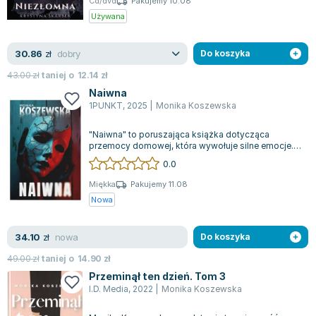
Cd/dvd
Pakujemy 10.08
Joseph Murphy
Używana
Jan Sztaudynger
Aleksander Puszkin
dobry
30.86
zł
Do koszyka
Oscar Wilde
43.00
zł
taniej o
12.14
zł
Małgorzata Ohme
Naiwna
Maddie Ziegler
1PUNKT
,
2025
|
Monika Koszewska
Leszek Czarnecki
"Naiwna" to poruszająca książka dotycząca
Joanna Racewicz
przemocy domowej, która wywołuje silne emocje.
Maria Seweryn
Przedstawia opowieść o kobiecie uwikłanej...
0.0
Janina Zającówna
Miękka
Pakujemy 11.08
Eric Helms
Nowa
Anna Prus (oprac.)
Nela Mała Reporterka
nowa
34.10
zł
Do koszyka
Agnieszka Maciąg
49.00
zł
taniej o
14.90
zł
Barbara Wrzesińska
Przeminął ten dzień. Tom 3
Terry Pratchett
I.D. Media
,
2022
|
Monika Koszewska
Virginia Woolf