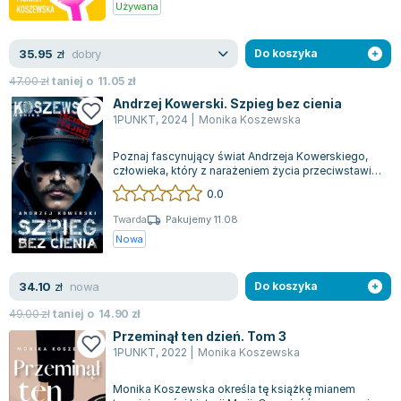
Używana
dobry
35.95
zł
Do koszyka
47.00
zł
taniej o
11.05
zł
Andrzej Kowerski. Szpieg bez cienia
1PUNKT
,
2024
|
Monika Koszewska
Poznaj fascynujący świat Andrzeja Kowerskiego,
człowieka, który z narażeniem życia przeciwstawiał
się największym zagrożeniom dla...
0.0
Twarda
Pakujemy 11.08
Nowa
nowa
34.10
zł
Do koszyka
49.00
zł
taniej o
14.90
zł
Przeminął ten dzień. Tom 3
1PUNKT
,
2022
|
Monika Koszewska
Monika Koszewska określa tę książkę mianem