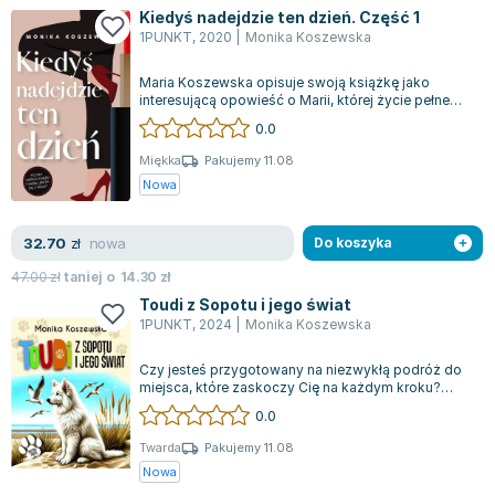
Kiedyś nadejdzie ten dzień. Część 1
1PUNKT
,
2020
|
Monika Koszewska
Maria Koszewska opisuje swoją książkę jako
interesującą opowieść o Marii, której życie pełne
jest nieoczekiwanych wyzwań. Historia...
0.0
Miękka
Pakujemy 11.08
Nowa
nowa
32.70
zł
Do koszyka
47.00
zł
taniej o
14.30
zł
Toudi z Sopotu i jego świat
1PUNKT
,
2024
|
Monika Koszewska
Czy jesteś przygotowany na niezwykłą podróż do
miejsca, które zaskoczy Cię na każdym kroku?
Poznaj książkę „Toudi z Sopotu i jego...
0.0
Twarda
Pakujemy 11.08
Nowa