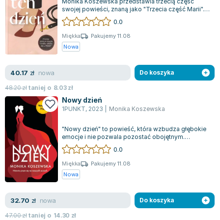
Monika Koszewska przedstawia trzecią część
Lorraine Warren
swojej powieści, znaną jako "Trzecia część Marii".
Ajahn Brahm
Historia rozpoczyna się na pokładzie...
0.0
Lucinda Riley
Miękka
Pakujemy 11.08
Jacek Walkiewicz
Nowa
nowa
40.17
zł
Do koszyka
48.20
zł
taniej o
8.03
zł
Nowy dzień
1PUNKT
,
2023
|
Monika Koszewska
"Nowy dzień" to powieść, która wzbudza głębokie
emocje i nie pozwala pozostać obojętnym.
Ponownie spotykamy się z mieszkańcami dom...
0.0
Miękka
Pakujemy 11.08
Nowa
nowa
32.70
zł
Do koszyka
47.00
zł
taniej o
14.30
zł