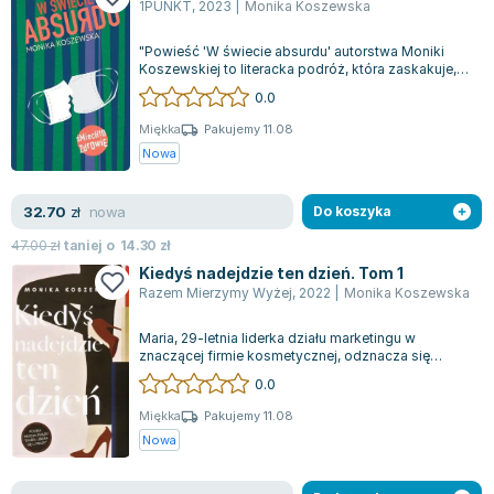
Książki: Psychologia, motywacja
Nauki historyczne - książki
Dan Brown
1PUNKT
,
2023
|
Monika Koszewska
Książki o naukach politycznych dla studentów
Bolesław Prus
"Powieść 'W świecie absurdu' autorstwa Moniki
Książki do nauk przyrodniczych dla studentów
Clive Cussler
Koszewskiej to literacka podróż, która zaskakuje,
Książki do nauk społecznych dla studentów
Wanda Chotomska
bawi i skłania do przemyśleń. Kosz...
0.0
Książki do nauk ścisłych dla studentów
Józef Ignacy Kraszewski
Miękka
Pakujemy 11.08
Prawo - książki dla studentów
Clive Staples Lewis
Nowa
Technologia żywności - książki
Martyna Wojciechowska
Zarządzanie i marketing - książki
Melissa De la Cruz
nowa
32.70
zł
Do koszyka
Nauka języków obcych - książki
Blanka Lipińska
47.00
zł
taniej o
14.30
zł
Podręczniki dla nauczycieli - metodyka
Jaś Kapela
Kiedyś nadejdzie ten dzień. Tom 1
Repetytoria, testy i materiały pomocnicze
Agatha Christie
Razem Mierzymy Wyżej
,
2022
|
Monika Koszewska
Witold Gadowski
Maria, 29-letnia liderka działu marketingu w
Jan Pietrzak
znaczącej firmie kosmetycznej, odznacza się
Marcin Kowalczyk
wyjątkowym optymizmem i kreatywnością. Dz...
0.0
Piotr Zychowicz
Miękka
Pakujemy 11.08
Joanna Jabłczyńska
Nowa
Piotr Kościelny
Jan Piński