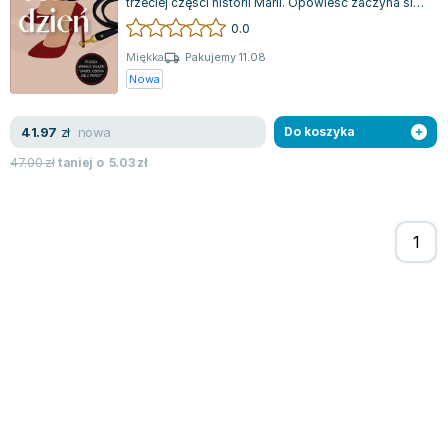
trzeciej części historii Marii. Opowieść zaczyna się
na pokładzie samolotu, którym nasz...
0.0
Miękka
Pakujemy 11.08
Nowa
nowa
41.97
zł
Do koszyka
47.00
zł
taniej o
5.03
zł