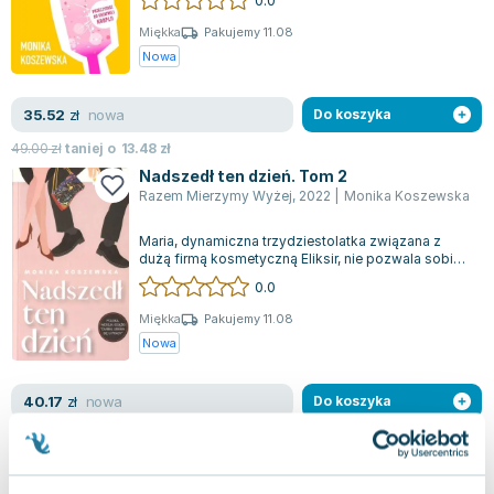
Miękka
Pakujemy 11.08
Nowa
nowa
35.52
zł
Do koszyka
49.00
zł
taniej o
13.48
zł
Nadszedł ten dzień. Tom 2
Razem Mierzymy Wyżej
,
2022
|
Monika Koszewska
Maria, dynamiczna trzydziestolatka związana z
dużą firmą kosmetyczną Eliksir, nie pozwala sobie
na chwilę wytchnienia. Po powrocie...
0.0
Miękka
Pakujemy 11.08
Nowa
nowa
40.17
zł
Do koszyka
48.16
zł
taniej o
7.99
zł
Nadszedł ten dzień. Tom 2
1PUNKT
,
2020
|
Monika Koszewska