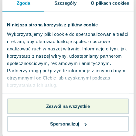
Zgoda
Szczegóły
O plikach cookies
Monika Koszewska w swojej książce przedstawia
kontynuację historii Marii, która jest skomplikowana
i pełna emocji. Maria to trzydz...
0.0
Niniejsza strona korzysta z plików cookie
Miękka
Pakujemy 11.08
Wykorzystujemy pliki cookie do spersonalizowania treści
Nowa
i reklam, aby oferować funkcje społecznościowe i
analizować ruch w naszej witrynie. Informacje o tym, jak
nowa
32.70
zł
Do koszyka
korzystasz z naszej witryny, udostępniamy partnerom
47.00
zł
taniej o
14.30
zł
społecznościowym, reklamowym i analitycznym.
Niepokorna, niezłomna Krystyna Skarbek
Partnerzy mogą połączyć te informacje z innymi danymi
1PUNKT
,
2025
|
Monika Koszewska
otrzymanymi od Ciebie lub uzyskanymi podczas
korzystania z ich usług.
Krystyna Skarbek to postać niezwykła, wyłamująca
się z ram konwencji. Jako piętnastolatka dokonała
czegoś niewyobrażalnego – na ms...
0.0
Zezwól na wszystkie
Miękka
Pakujemy 11.08
Nowa
Spersonalizuj
nowa
34.10
zł
Do koszyka