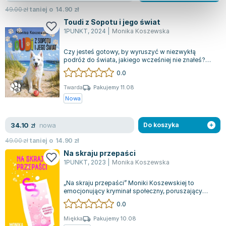
49.00
zł
taniej o
14.90
zł
Toudi z Sopotu i jego świat
1PUNKT
,
2024
|
Monika Koszewska
Czy jesteś gotowy, by wyruszyć w niezwykłą
podróż do świata, jakiego wcześniej nie znałeś?
Mam przyjemność zaprosić Cię do lektury...
0.0
Twarda
Pakujemy 11.08
Nowa
nowa
34.10
zł
Do koszyka
49.00
zł
taniej o
14.90
zł
Na skraju przepaści
1PUNKT
,
2023
|
Monika Koszewska
„Na skraju przepaści” Moniki Koszewskiej to
emocjonujący kryminał społeczny, poruszający
delikatny problem alkoholizmu wśród kobie...
0.0
Miękka
Pakujemy 10.08