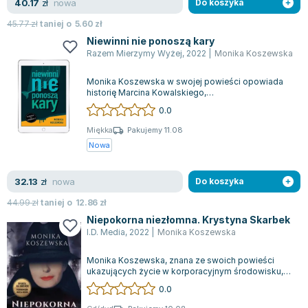
nowa
40.17
zł
Do koszyka
Zygmunt Freud
45.77
zł
taniej o
5.60
zł
Agata Passent
Niewinni nie ponoszą kary
Michel Moran
Razem Mierzymy Wyżej
,
2022
|
Monika Koszewska
Maciej Orłoś
Monika Koszewska w swojej powieści opowiada
Jo Nesbo
historię Marcina Kowalskiego,
Katarzyna Miller
trzydziestoczteroletniego singla i właściciela
0.0
dobrze pr...
Antoine de Saint Exupery
Miękka
Pakujemy 11.08
Lew Tołstoj
Nowa
Mark Twain
Marcin Meller
nowa
32.13
zł
Do koszyka
Paulina Młynarska
44.99
zł
taniej o
12.86
zł
ks. Piotr Pawlukiewicz
Niepokorna niezłomna. Krystyna Skarbek
Jarosław Sokołowski
I.D. Media
,
2022
|
Monika Koszewska
Piotr Latocha
Monika Koszewska, znana ze swoich powieści
Michael Scott
ukazujących życie w korporacyjnym środowisku,
Piotr Semka
tym razem sięgnęła po inspirację do histo...
0.0
Jarosław Iwaszkiewicz