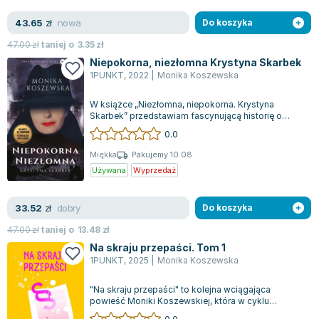
nowa
43.65
zł
Do koszyka
47.00
zł
taniej o
3.35
zł
Niepokorna, niezłomna Krystyna Skarbek
1PUNKT
,
2022
|
Monika Koszewska
W książce „Niezłomna, niepokorna. Krystyna
Skarbek” przedstawiam fascynującą historię o
losach niezwykłej kobiety, której odwaga i...
0.0
Miękka
Pakujemy 10.08
Używana
Wyprzedaż
dobry
33.52
zł
Do koszyka
47.00
zł
taniej o
13.48
zł
Na skraju przepaści. Tom 1
1PUNKT
,
2025
|
Monika Koszewska
"Na skraju przepaści" to kolejna wciągająca
powieść Moniki Koszewskiej, która w cyklu
kryminalnych opowieści eksploruje trudne, ch...
0.0