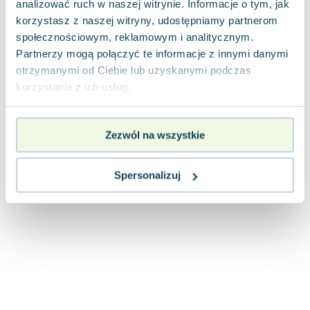
analizować ruch w naszej witrynie. Informacje o tym, jak
Joseph Murphy
korzystasz z naszej witryny, udostępniamy partnerom
Jan Sztaudynger
społecznościowym, reklamowym i analitycznym.
Aleksander Puszkin
Partnerzy mogą połączyć te informacje z innymi danymi
Oscar Wilde
otrzymanymi od Ciebie lub uzyskanymi podczas
Małgorzata Ohme
korzystania z ich usług.
Maddie Ziegler
Leszek Czarnecki
Zezwól na wszystkie
Joanna Racewicz
Maria Seweryn
Janina Zającówna
Spersonalizuj
Eric Helms
Anna Prus (oprac.)
Nela Mała Reporterka
Agnieszka Maciąg
Barbara Wrzesińska
Terry Pratchett
Virginia Woolf