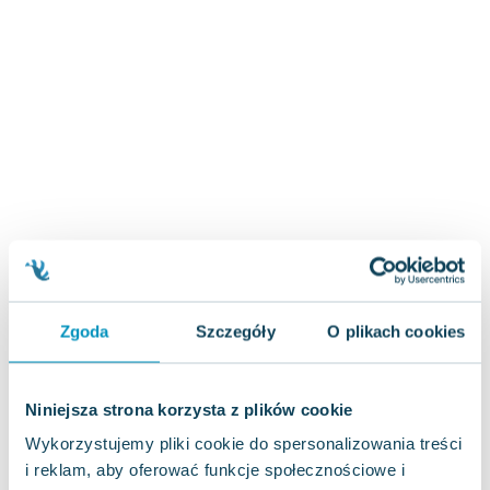
Zygmunt Freud
Agata Passent
Michel Moran
Maciej Orłoś
Jo Nesbo
Katarzyna Miller
Antoine de Saint Exupery
Lew Tołstoj
Mark Twain
Marcin Meller
Paulina Młynarska
Zgoda
Szczegóły
O plikach cookies
ks. Piotr Pawlukiewicz
Jarosław Sokołowski
Piotr Latocha
Niniejsza strona korzysta z plików cookie
Michael Scott
Wykorzystujemy pliki cookie do spersonalizowania treści
Piotr Semka
i reklam, aby oferować funkcje społecznościowe i
Jarosław Iwaszkiewicz