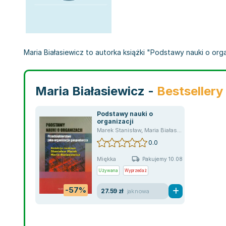
Maria Białasiewicz to autorka książki "Podstawy nauki o orga
Maria Białasiewicz -
Bestsellery
Podstawy nauki o
organizacji
Marek Stanisław
,
Maria Białasiewicz
0.0
Miękka
Pakujemy 10.08
Używana
Wyprzedaż
-57%
27.59 zł
jak nowa