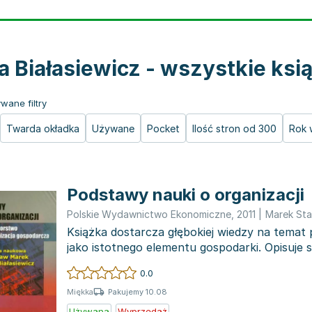
a Białasiewicz - wszystkie ksi
wane filtry
Twarda okładka
Używane
Pocket
Ilość stron od 300
Rok 
Podstawy nauki o organizacji
Polskie Wydawnictwo Ekonomiczne
,
2011
|
Marek Sta
Książka dostarcza głębokiej wiedzy na temat 
jako istotnego elementu gospodarki. Opisuje 
klasyfikacj...
0.0
Pakujemy 10.08
Miękka
Używana
Wyprzedaż