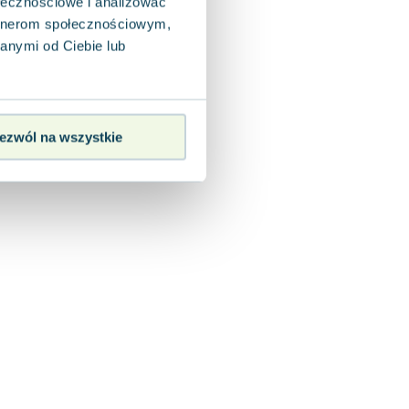
ołecznościowe i analizować
artnerom społecznościowym,
anymi od Ciebie lub
ezwól na wszystkie