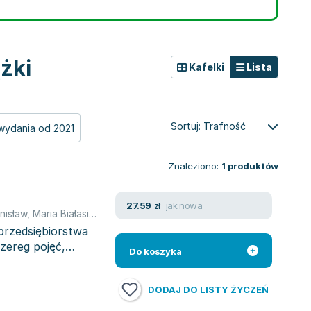
ążki
Kafelki
Lista
Sortuj:
Trafność
wydania od 2021
Znaleziono:
1
produktów
jak nowa
27.59
zł
nisław
,
Maria Białasiewicz
przedsiębiorstwa
szereg pojęć,
Do koszyka
DODAJ DO LISTY ŻYCZEŃ