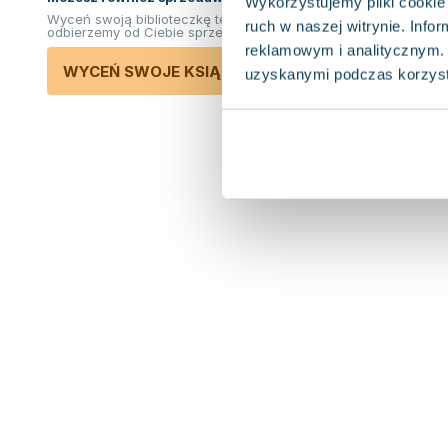
Wykorzystujemy pliki cookie 
Wyceń swoją biblioteczkę teraz. Odkupimy i
ruch w naszej witrynie. Inf
odbierzemy od Ciebie sprzedane książki.
reklamowym i analitycznym. 
WYCEŃ SWOJE KSIĄŻKI
uzyskanymi podczas korzysta