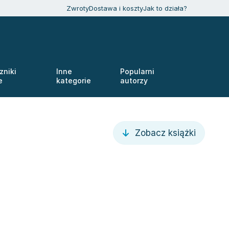
Zwroty
Dostawa i koszty
Jak to działa?
zniki
Inne
Popularni
e
kategorie
autorzy
Zobacz książki