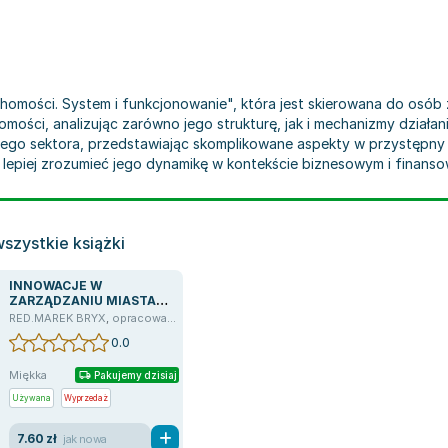
uchomości. System i funkcjonowanie", która jest skierowana do os
mości, analizując zarówno jego strukturę, jak i mechanizmy działa
tego sektora, przedstawiając skomplikowane aspekty w przystępny 
 i lepiej zrozumieć jego dynamikę w kontekście biznesowym i finans
szystkie książki
INNOWACJE W
ZARZĄDZANIU MIASTAMI
W POLSCE
RED.MAREK BRYX
,
opracowanie zbiorowe
,
Marek Bryx
0.0
Miękka
Pakujemy dzisiaj
Używana
Wyprzedaż
7.60 zł
jak nowa