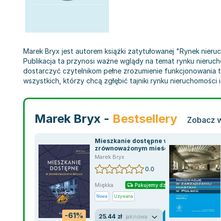
Marek Bryx jest autorem książki zatytułowanej "Rynek nier
Publikacja ta przynosi ważne wglądy na temat rynku nierucho
dostarczyć czytelnikom pełne zrozumienie funkcjonowania 
wszystkich, którzy chcą zgłębić tajniki rynku nieruchomości
Marek Bryx -
Bestsellery
Zobacz w
Mieszkanie dostępne w
zrównoważonym mieście
Marek Bryx
0.0
Miękka
Pakujemy dzisiaj
Nowa
Używana
-61%
25.44 zł
jak nowa