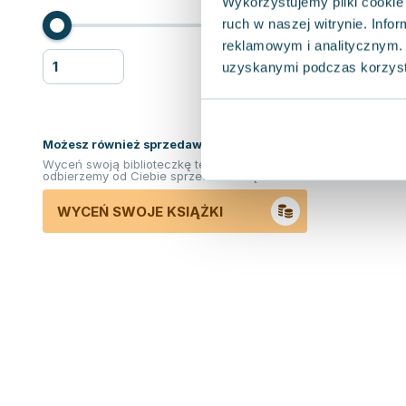
Wykorzystujemy pliki cookie 
ruch w naszej witrynie. Inf
reklamowym i analitycznym. 
uzyskanymi podczas korzysta
Możesz również sprzedawać ksiązki!
Wyceń swoją biblioteczkę teraz. Odkupimy i
odbierzemy od Ciebie sprzedane książki.
WYCEŃ SWOJE KSIĄŻKI