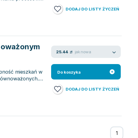
DODAJ DO LISTY ŻYCZEŃ
wnoważonym
jak nowa
25.44
zł
tępność mieszkań w
Do koszyka
 zrównoważonych.
DODAJ DO LISTY ŻYCZEŃ