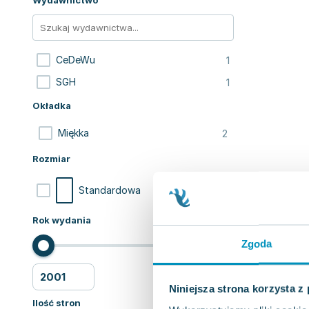
Wydawnictwo
1
CeDeWu
1
SGH
Okładka
2
Miękka
Rozmiar
2
Standardowa
Rok wydania
Zgoda
Niniejsza strona korzysta z
Ilość stron