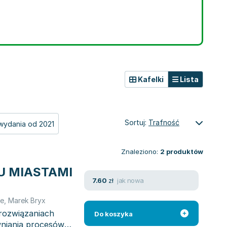
Kafelki
Lista
Sortuj:
Trafność
wydania od 2021
Znaleziono:
2
produktów
U MIASTAMI
jak nowa
7.60
zł
we
,
Marek Bryx
 rozwiązaniach
Do koszyka
niania procesów