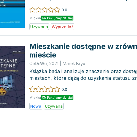
zarządczych. An...
0.0
Miękka
Pakujemy dzisiaj
Używana
Wyprzedaż
Mieszkanie dostępne w zró
mieście
CeDeWu
,
2021
|
Marek Bryx
Książka bada i analizuje znaczenie oraz dos
miastach, które dążą do uzyskania statusu
Wśród omów...
0.0
Miękka
Pakujemy dzisiaj
Nowa
Używana