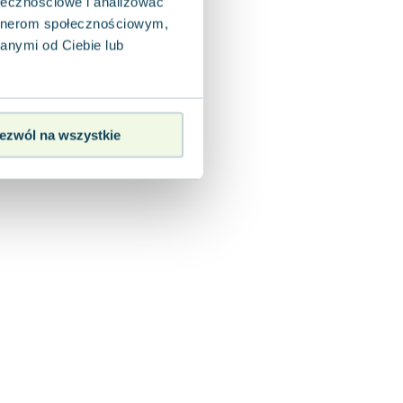
ołecznościowe i analizować
artnerom społecznościowym,
anymi od Ciebie lub
ezwól na wszystkie