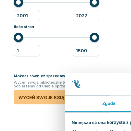
Ilość stron
Możesz również sprzedawać ksiązki!
Wyceń swoją biblioteczkę teraz. Odkupimy i
odbierzemy od Ciebie sprzedane książki.
WYCEŃ SWOJE KSIĄŻKI
Zgoda
Niniejsza strona korzysta z