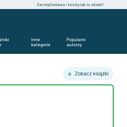
Zwroty
Dostawa i koszty
Jak to działa?
zniki
Inne
Popularni
e
kategorie
autorzy
Zobacz książki
,
Maja Vogel