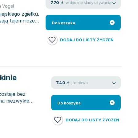
widoczne ślady używania
7.70
zł
a Vogel
ejskiego zgiełku.
ają tajemnicze
Do koszyka
DODAJ DO LISTY ŻYCZEŃ
kinie
jak nowa
7.40
zł
zostaje bez
na niezwykłe
Do koszyka
DODAJ DO LISTY ŻYCZEŃ