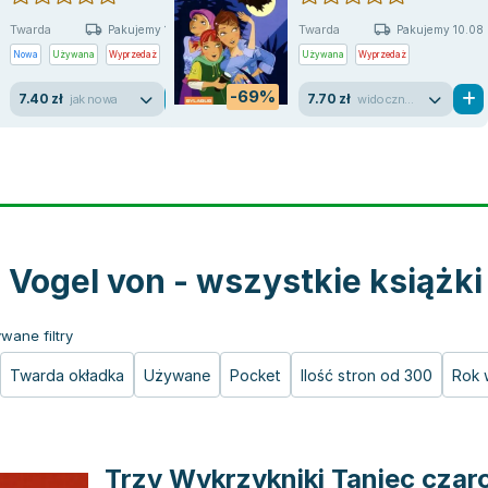
Twarda
Twarda
Pakujemy 10.08
Pakujemy 10.08
Nowa
Używana
Wyprzedaż
Używana
Wyprzedaż
-69%
7.40 zł
7.70 zł
jak nowa
widoczne ślady używania
 Vogel von - wszystkie książki
wane filtry
Twarda okładka
Używane
Pocket
Ilość stron od 300
Rok 
Trzy Wykrzykniki Taniec czar