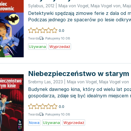
Sylabus
,
2012
|
Maja von Vogel
,
Maja Vogel von
,
Maj
Detektywki spędzają zimowe ferie z dala od mi
Podczas jednego ze spacerów po lesie odkryw
słomiane...
0.0
Pakujemy 10.08
Twarda
Używana
Wyprzedaż
Niebezpieczeństwo w starym 
Srebrny Las
,
2023
|
Maja von Vogel
,
Maja Vogel von
Budynek dawnego kina, który od wielu lat po
gospodarza, zdaje się być idealnym miejscem 
przygody. Trzy prz...
0.0
Pakujemy 10.08
Twarda
Nowa
Używana
Wyprzedaż