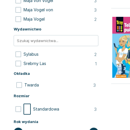
3
Maja von Vogel
3
Maja Vogel von
2
Maja Vogel
Wydawnictwo
2
Sylabus
1
Srebrny Las
Okładka
3
Twarda
Rozmiar
3
Standardowa
Rok wydania