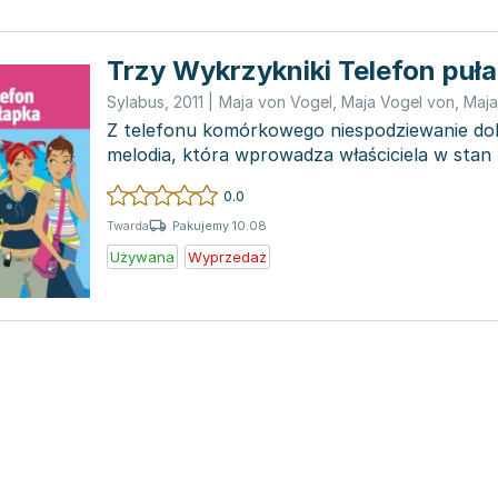
Trzy Wykrzykniki Telefon puł
Sylabus
,
2011
|
Maja von Vogel
,
Maja Vogel von
,
Maja
Z telefonu komórkowego niespodziewanie dob
melodia, która wprowadza właściciela w stan 
się jas...
0.0
Pakujemy 10.08
Twarda
Używana
Wyprzedaż