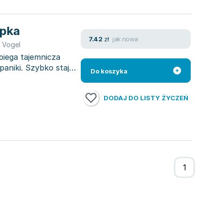
apka
jak nowa
7.42
zł
 Vogel
iega tajemnicza
paniki. Szybko staje
Do koszyka
DODAJ DO LISTY ŻYCZEŃ