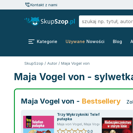
Kontakt z nami
Kategorie
Używane
Nowości
Blog
A
SkupSzop
/
Autor
/
Maja Vogel von
Maja Vogel von - sylwetk
Maja Vogel von -
Bestsellery
Zo
Trzy Wykrzykniki Telefon
pułapka
Maja von Vogel
,
Maja Vogel von
,
Maja Vogel
0.0