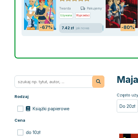
Twarda
Pakujemy 10.08
Używana
Wyprzedaż
-67%
-80%
7.42 zł
jak nowa
Maja
Często uży
Rodzaj
Do 20zł
Książki papierowe
Cena
do 10zł