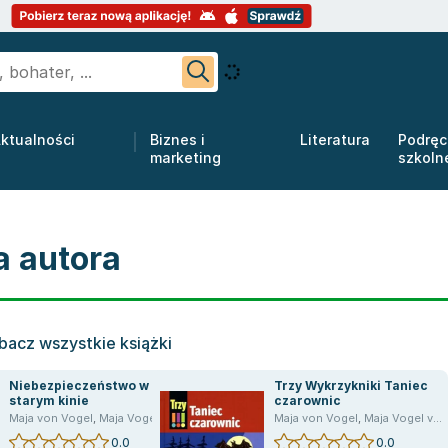
ktualności
Biznes i
Literatura
Podręc
marketing
szkoln
a autora
bacz wszystkie książki
Niebezpieczeństwo w
Trzy Wykrzykniki Taniec
starym kinie
czarownic
Maja von Vogel
,
Maja Vogel von
Maja von Vogel
,
Maja Vogel von
0.0
0.0