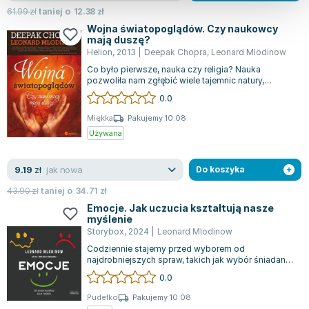
61.99
zł
taniej o
12.38
zł
Wojna światopoglądów. Czy naukowcy
mają duszę?
Helion
,
2013
|
Deepak Chopra
,
Leonard Mlodinow
Co było pierwsze, nauka czy religia? Nauka
pozwoliła nam zgłębić wiele tajemnic natury,
ujarzmić jej siły i rozwijać technologie,...
0.0
Miękka
Pakujemy 10.08
Używana
jak nowa
9.19
zł
Do koszyka
43.90
zł
taniej o
34.71
zł
Emocje. Jak uczucia kształtują nasze
myślenie
Storybox
,
2024
|
Leonard Mlodinow
Codziennie stajemy przed wyborem od
najdrobniejszych spraw, takich jak wybór śniadania,
po istotniejsze decyzje dotyczące inwestyc...
0.0
Pudełko
Pakujemy 10.08