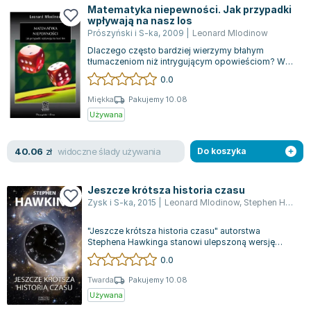
Lorraine Warren
Matematyka niepewności. Jak przypadki
wpływają na nasz los
Ajahn Brahm
Prószyński i S-ka
,
2009
|
Leonard Mlodinow
Lucinda Riley
Dlaczego często bardziej wierzymy błahym
Jacek Walkiewicz
tłumaczeniom niż intrygującym opowieściom? W
jaki sposób szczury mogą przewyższać ludzi w...
0.0
Miękka
Pakujemy 10.08
Używana
widoczne ślady używania
40.06
zł
Do koszyka
Jeszcze krótsza historia czasu
Zysk i S-ka
,
2015
|
Leonard Mlodinow
,
Stephen Hawking
"Jeszcze krótsza historia czasu" autorstwa
Stephena Hawkinga stanowi ulepszoną wersję
klasycznego dzieła literatury popularnonauko...
0.0
Twarda
Pakujemy 10.08
Używana