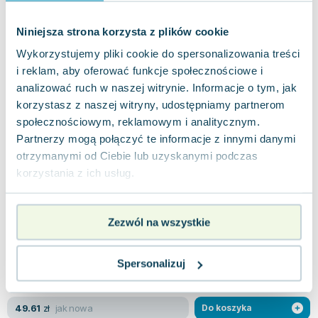
Penguin Books
,
2023
|
Leonard Mlodinow
Leonard Mlodinow, a distinguished scholar and
Niniejsza strona korzysta z plików cookie
writer, skillfully navigates the intriguing science of
emotions, exploring why we fe...
0.0
Wykorzystujemy pliki cookie do spersonalizowania treści
i reklam, aby oferować funkcje społecznościowe i
Miękka
Pakujemy 10.08
Używana
analizować ruch w naszej witrynie. Informacje o tym, jak
korzystasz z naszej witryny, udostępniamy partnerom
społecznościowym, reklamowym i analitycznym.
jak nowa
36.74
zł
Do koszyka
Partnerzy mogą połączyć te informacje z innymi danymi
otrzymanymi od Ciebie lub uzyskanymi podczas
The Grand Design
korzystania z ich usług.
Bantam Books
,
2011
|
Stephen Hawking
,
Leonard Mlodinow
When did the universe come into existence, and in
what manner? What purpose do we serve in it? Is
Zezwól na wszystkie
the universe's seemingly intrica...
0.0
Miękka
Pakujemy 10.08
Spersonalizuj
Używana
jak nowa
49.61
zł
Do koszyka