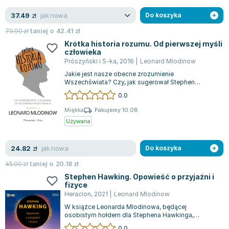
jak nowa
37.49
zł
Do koszyka
79.90
zł
taniej o
42.41
zł
Krótka historia rozumu. Od pierwszej myśli
człowieka
Prószyński i S-ka
,
2016
|
Leonard Mlodinow
Jakie jest nasze obecne zrozumienie
Wszechświata? Czy, jak sugerował Stephen
Hawking kilka dekad temu, zbliżamy się do
0.0
rozwiązania...
Miękka
Pakujemy 10.08
Używana
jak nowa
24.82
zł
Do koszyka
45.00
zł
taniej o
20.18
zł
Stephen Hawking. Opowieść o przyjaźni i
fizyce
Heraclon
,
2021
|
Leonard Mlodinow
W książce Leonarda Mlodinowa, będącej
osobistym hołdem dla Stephena Hawkinga,
poznajemy niezwykły portret człowieka, który
0.0