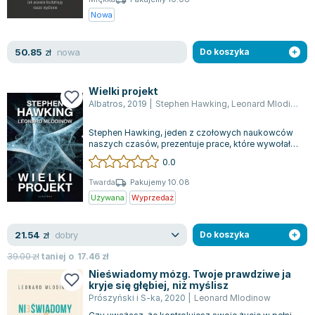
Zygmunt Freud
Nowa
Agata Passent
Michel Moran
nowa
50.85
zł
Do koszyka
Maciej Orłoś
Jo Nesbo
Wielki projekt
Albatros
,
2019
|
Stephen Hawking
,
Leonard Mlodinow
Katarzyna Miller
Antoine de Saint Exupery
Stephen Hawking, jeden z czołowych naukowców
Lew Tołstoj
naszych czasów, prezentuje prace, które wywołały
intensywną debatę na całym świecie,...
Mark Twain
0.0
Marcin Meller
Twarda
Pakujemy 10.08
Paulina Młynarska
Używana
Wyprzedaż
ks. Piotr Pawlukiewicz
Jarosław Sokołowski
dobry
21.54
zł
Do koszyka
Piotr Latocha
39.00
zł
taniej o
17.46
zł
Michael Scott
Nieświadomy mózg. Twoje prawdziwe ja
kryje się głębiej, niż myślisz
Piotr Semka
Prószyński i S-ka
,
2020
|
Leonard Mlodinow
Jarosław Iwaszkiewicz