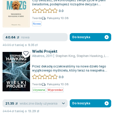
Czy uważasz, że kontrolujesz swoje życie w pełni
Joseph Murphy
świadomie, podejmujesz rozsądne decyzje i
starannie budujesz relacje z ludźmi wok...
Jan Sztaudynger
0.0
Aleksander Puszkin
Twarda
Pakujemy 10.08
Oscar Wilde
Nowa
Małgorzata Ohme
Maddie Ziegler
nowa
40.64
zł
Do koszyka
Leszek Czarnecki
49.99
zł
taniej o
9.35
zł
Joanna Racewicz
Wielki Projekt
Albatros
,
2011
|
Stephen King
,
Stephen Hawking
,
Leonard Mlodinow
Maria Seweryn
Janina Zającówna
Przez dekadę oczekiwaliśmy na nowe dzieło tego
Eric Helms
wyjątkowego myśliciela, który teraz na niespełna
stu stronach przynosi świeże spojr...
Anna Prus (oprac.)
0.0
Nela Mała Reporterka
Twarda
Pakujemy 10.08
Agnieszka Maciąg
Używana
Wyprzedaż
Barbara Wrzesińska
Terry Pratchett
widoczne ślady używania
21.35
zł
Do koszyka
Virginia Woolf
34.64
zł
taniej o
13.29
zł