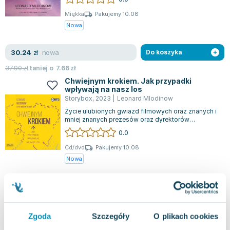
wywarł...
Miękka
Pakujemy 10.08
Nowa
nowa
30.24
zł
Do koszyka
37.90
zł
taniej o
7.66
zł
Chwiejnym krokiem. Jak przypadki
wpływają na nasz los
Storybox
,
2023
|
Leonard Mlodinow
Życie ulubionych gwiazd filmowych oraz znanych i
mniej znanych prezesów oraz dyrektorów
generalnych odzwierciedla nie tylko ich wr...
0.0
Cd/dvd
Pakujemy 10.08
Nowa
nowa
31.83
zł
Do koszyka
39.90
zł
taniej o
8.07
zł
Emotional: The New Thinking About
Zgoda
Szczegóły
O plikach cookies
Feelings