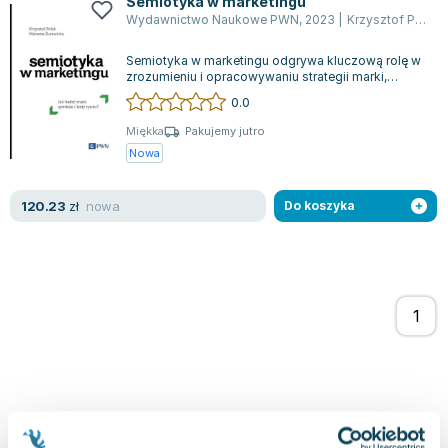
Semiotyka w marketingu
Joseph Murphy
Wydawnictwo Naukowe PWN
,
2023
|
Krzysztof Polak
,
Jan Sztaudynger
Semiotyka w marketingu odgrywa kluczową rolę w
Aleksander Puszkin
zrozumieniu i opracowywaniu strategii marki,
Oscar Wilde
komunikatów reklamowych czy projektów...
0.0
Małgorzata Ohme
Miękka
Pakujemy jutro
Maddie Ziegler
Nowa
Leszek Czarnecki
Joanna Racewicz
nowa
120.23
zł
Do koszyka
Maria Seweryn
Janina Zającówna
Eric Helms
Anna Prus (oprac.)
Nela Mała Reporterka
Agnieszka Maciąg
Barbara Wrzesińska
Terry Pratchett
Virginia Woolf