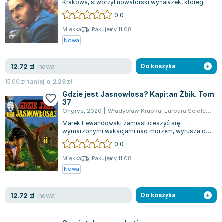
Krakowa, stworzył nowatorski wynalazek, którego
Zygmunt Freud
potencjał przyciągnął uwagę przedsiębio...
0.0
Agata Passent
Miękka
Pakujemy 11.08
Michel Moran
Nowa
Maciej Orłoś
Jo Nesbo
nowa
12.72
zł
Do koszyka
Katarzyna Miller
15.00
zł
taniej o
2.28
zł
Antoine de Saint Exupery
Gdzie jest Jasnowłosa? Kapitan Żbik. Tom
Lew Tołstoj
37
Ongrys
,
2020
|
Władysław Krupka
,
Barbara Seidler
,
Wan
Mark Twain
Marek Lewandowski zamiast cieszyć się
Marcin Meller
wymarzonymi wakacjami nad morzem, wyrusza do
Paulina Młynarska
swojej ciotki zlokalizowanej w małym miasteczku...
0.0
ks. Piotr Pawlukiewicz
Miękka
Pakujemy 11.08
Jarosław Sokołowski
Nowa
Piotr Latocha
Michael Scott
nowa
12.72
zł
Do koszyka
Piotr Semka
Jarosław Iwaszkiewicz