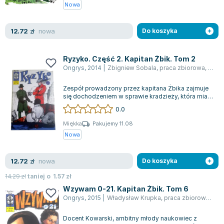
Książki: Psychologia, motywacja
Nauki historyczne - książki
Dan Brown
Nowa
Książki o naukach politycznych dla studentów
Bolesław Prus
Książki do nauk przyrodniczych dla studentów
Clive Cussler
nowa
12.72
zł
Do koszyka
Książki do nauk społecznych dla studentów
Wanda Chotomska
Książki do nauk ścisłych dla studentów
Józef Ignacy Kraszewski
Ryzyko. Część 2. Kapitan Żbik. Tom 2
Prawo - książki dla studentów
Clive Staples Lewis
Ongrys
,
2014
|
Zbigniew Sobala
,
praca zbiorowa
,
Romua
Technologia żywności - książki
Martyna Wojciechowska
Zespół prowadzony przez kapitana Żbika zajmuje
Zarządzanie i marketing - książki
Melissa De la Cruz
się dochodzeniem w sprawie kradzieży, która miała
Nauka języków obcych - książki
Blanka Lipińska
miejsce w muzeum zlokalizowanym w...
0.0
Podręczniki dla nauczycieli - metodyka
Jaś Kapela
Miękka
Pakujemy 11.08
Repetytoria, testy i materiały pomocnicze
Agatha Christie
Nowa
Witold Gadowski
Jan Pietrzak
nowa
12.72
zł
Do koszyka
Marcin Kowalczyk
14.29
zł
taniej o
1.57
zł
Piotr Zychowicz
Wzywam 0-21. Kapitan Żbik. Tom 6
Joanna Jabłczyńska
Ongrys
,
2015
|
Władysław Krupka
,
praca zbiorowa
,
Zbi
Piotr Kościelny
Docent Kowarski, ambitny młody naukowiec z
Jan Piński