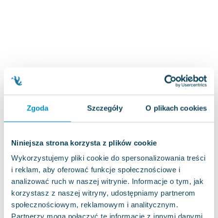
Zygmunt Freud
Agata Passent
Michel Moran
Maciej Orłoś
Jo Nesbo
Katarzyna Miller
Antoine de Saint Exupery
Lew Tołstoj
Zgoda
Szczegóły
O plikach cookies
Mark Twain
Marcin Meller
Paulina Młynarska
Niniejsza strona korzysta z plików cookie
ks. Piotr Pawlukiewicz
Wykorzystujemy pliki cookie do spersonalizowania treści
Jarosław Sokołowski
i reklam, aby oferować funkcje społecznościowe i
Piotr Latocha
analizować ruch w naszej witrynie. Informacje o tym, jak
Michael Scott
korzystasz z naszej witryny, udostępniamy partnerom
Piotr Semka
społecznościowym, reklamowym i analitycznym.
Jarosław Iwaszkiewicz
Partnerzy mogą połączyć te informacje z innymi danymi