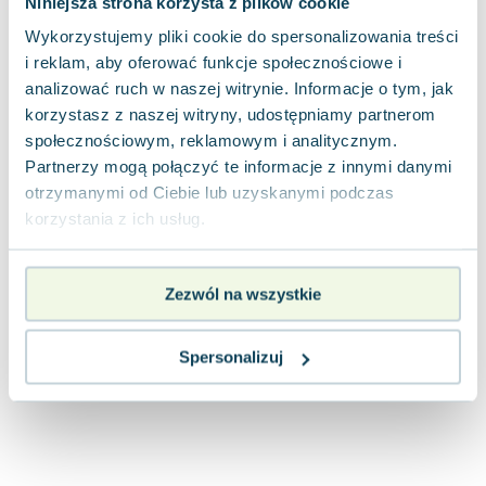
Niniejsza strona korzysta z plików cookie
Joseph Murphy
Wykorzystujemy pliki cookie do spersonalizowania treści
Jan Sztaudynger
i reklam, aby oferować funkcje społecznościowe i
Aleksander Puszkin
analizować ruch w naszej witrynie. Informacje o tym, jak
Oscar Wilde
korzystasz z naszej witryny, udostępniamy partnerom
Małgorzata Ohme
społecznościowym, reklamowym i analitycznym.
Maddie Ziegler
Partnerzy mogą połączyć te informacje z innymi danymi
Leszek Czarnecki
otrzymanymi od Ciebie lub uzyskanymi podczas
Joanna Racewicz
korzystania z ich usług.
Maria Seweryn
Janina Zającówna
Zezwól na wszystkie
Eric Helms
Anna Prus (oprac.)
Nela Mała Reporterka
Spersonalizuj
Agnieszka Maciąg
Barbara Wrzesińska
Terry Pratchett
Virginia Woolf