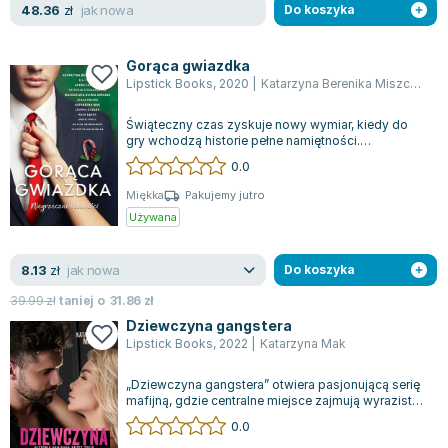
jak nowa
48.36
zł
Do koszyka
Gorąca gwiazdka
Lipstick Books
,
2020
|
Katarzyna Berenika Miszczuk
,
P
Świąteczny czas zyskuje nowy wymiar, kiedy do
gry wchodzą historie pełne namiętności.
Wyjątkowe opowieści, stworzone przez uznane...
0.0
Miękka
Pakujemy jutro
Używana
jak nowa
8.13
zł
Do koszyka
39.99
zł
taniej o
31.86
zł
Dziewczyna gangstera
Lipstick Books
,
2022
|
Katarzyna Mak
„Dziewczyna gangstera” otwiera pasjonującą serię
mafijną, gdzie centralne miejsce zajmują wyraziste
postacie, nieoczekiwane zwroty...
0.0