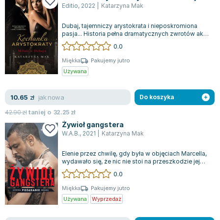
Lorraine Warren
Editio
,
2022
|
Katarzyna Mak
Ajahn Brahm
Dubaj, tajemniczy arystokrata i nieposkromiona
Lucinda Riley
pasja... Historia pełna dramatycznych zwrotów akcji
pochłonie Cię już od pierwszych...
Jacek Walkiewicz
0.0
Miękka
Pakujemy jutro
Używana
jak nowa
10.65
zł
Do koszyka
42.90
zł
taniej o
32.25
zł
Żywioł gangstera
W.A.B.
,
2021
|
Katarzyna Mak
Elenie przez chwilę, gdy była w objęciach Marcella,
wydawało się, że nic nie stoi na przeszkodzie jej
szczęściu, ale nagle jej świ...
0.0
Miękka
Pakujemy jutro
Używana
Wyprzedaż