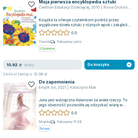
Moja pierwsza encyklopedia sztuki
Centrum Edukacji Dziecięcej
,
2010
|
Rosie Dickins
,
Kata
Książka ta oferuje czytelnikom podróż przez
wyjątkowe dzieła sztuki z różnych epok i zakątków
globu, od najdawniejszych czasów po...
0.0
Twarda
Pakujemy jutro
Używana
dobry
10.92
zł
Do koszyka
24.90
zł
taniej o
13.98
zł
Do zapomnienia
Empik Go
,
2021
|
Katarzyna Mak
Julia jest wdzięczna Adamowi za wiele rzeczy. To
jego obecność pozwoliła jej odzyskać wiarę w
ludzi oraz szacunek do samej siebie....
0.0
Miękka
Pakujemy 11.08
Nowa