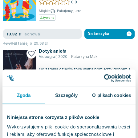
0.0
Miękka
Pakujemy jutro
Używana
jak nowa
13.32
zł
Do koszyka
42.90
zł
taniej o
29.58
zł
Dotyk anioła
Videograf
,
2020
|
Katarzyna Mak
Od zarania dziejów trwa walka pomiędzy dobrem a
złem, a siły przeciwne często się przyciągają. Co
jednak się stanie, gdy spotka si...
0.0
Miękka
Pakujemy jutro
Zgoda
Szczegóły
O plikach cookies
Używana
jak nowa
26.26
zł
Do koszyka
Niniejsza strona korzysta z plików cookie
34.90
zł
taniej o
8.64
zł
Wykorzystujemy pliki cookie do spersonalizowania treści
Dotyk anioła
i reklam, aby oferować funkcje społecznościowe i
Videograf
,
2020
|
Katarzyna Mak