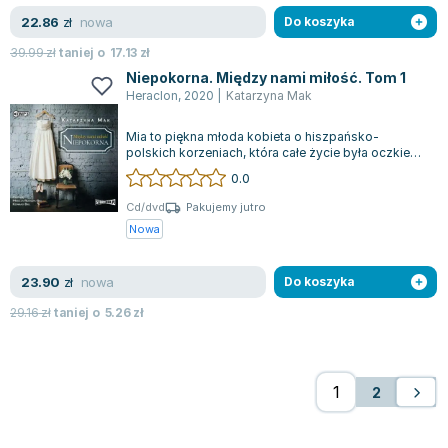
nowa
22.86
zł
Do koszyka
39.99
zł
taniej o
17.13
zł
Niepokorna. Między nami miłość. Tom 1
Heraclon
,
2020
|
Katarzyna Mak
Mia to piękna młoda kobieta o hiszpańsko-
polskich korzeniach, która całe życie była oczkiem
w głowie swojego ojca. Jako jedynaczka...
0.0
Cd/dvd
Pakujemy jutro
Nowa
nowa
23.90
zł
Do koszyka
29.16
zł
taniej o
5.26
zł
2