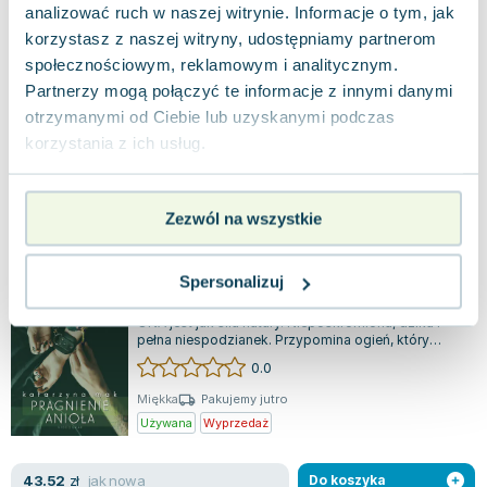
analizować ruch w naszej witrynie. Informacje o tym, jak
korzystasz z naszej witryny, udostępniamy partnerom
Od wieków dobro i zło toczą odwieczny bój,
przyciągając się nawzajem w niekończącym się
społecznościowym, reklamowym i analitycznym.
tańcu przeciwieństw. Kiedy jednak na swoje...
1.0
Partnerzy mogą połączyć te informacje z innymi danymi
otrzymanymi od Ciebie lub uzyskanymi podczas
Miękka
Pakujemy jutro
Używana
Wyprzedaż
korzystania z ich usług.
dobry
23.41
zł
Do koszyka
Zezwól na wszystkie
39.90
zł
taniej o
16.49
zł
Pragnienie anioła
Videograf
,
2021
|
Katarzyna Mak
Spersonalizuj
ONA jest jak siła natury. Nieposkromiona, dzika i
pełna niespodzianek. Przypomina ogień, który
może zarówno dać ciepło, jak i spop...
0.0
Miękka
Pakujemy jutro
Używana
Wyprzedaż
jak nowa
43.52
zł
Do koszyka