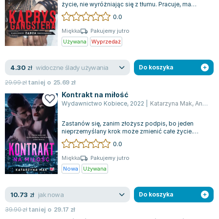
życie, nie wyróżniając się z tłumu. Pracuje, ma
narzeczonego, z którym snuje plany na...
0.0
Miękka
Pakujemy jutro
Używana
Wyprzedaż
widoczne ślady używania
4.30
zł
Do koszyka
29.99
zł
taniej o
25.69
zł
Kontrakt na miłość
Wydawnictwo Kobiece
,
2022
|
Katarzyna Mak
,
Anna Płaskoń-Sokoł
Zastanów się, zanim złożysz podpis, bo jeden
nieprzemyślany krok może zmienić całe życie.
Natasza doskonale o tym wie, gdyż jej by...
0.0
Miękka
Pakujemy jutro
Nowa
Używana
jak nowa
10.73
zł
Do koszyka
39.90
zł
taniej o
29.17
zł