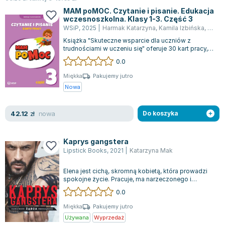
MAM poMOC. Czytanie i pisanie. Edukacja
wczesnoszkolna. Klasy 1-3. Część 3
WSiP
,
2025
|
Harmak Katarzyna
,
Kamila Izbińska
,
Dorot
Książka "Skuteczne wsparcie dla uczniów z
trudnościami w uczeniu się" oferuje 30 kart pracy,
które pomagają uczniom stawić czoła t...
0.0
Miękka
Pakujemy jutro
Nowa
nowa
42.12
zł
Do koszyka
Kaprys gangstera
Lipstick Books
,
2021
|
Katarzyna Mak
Elena jest cichą, skromną kobietą, która prowadzi
spokojne życie. Pracuje, ma narzeczonego i
wyobrażenia o wspólnej przyszłości. C...
0.0
Miękka
Pakujemy jutro
Używana
Wyprzedaż