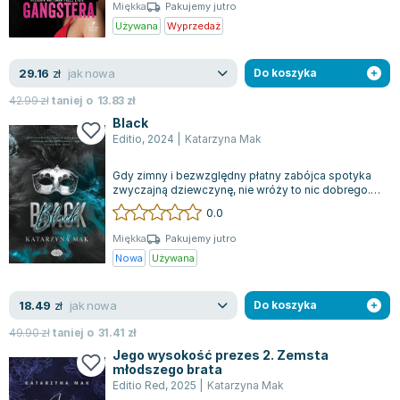
Miękka
Pakujemy jutro
Używana
Wyprzedaż
jak nowa
29.16
zł
Do koszyka
42.99
zł
taniej o
13.83
zł
Black
Editio
,
2024
|
Katarzyna Mak
Gdy zimny i bezwzględny płatny zabójca spotyka
zwyczajną dziewczynę, nie wróży to nic dobrego.
Los połączył losy kobiety z kimś, d...
0.0
Miękka
Pakujemy jutro
Nowa
Używana
jak nowa
18.49
zł
Do koszyka
49.90
zł
taniej o
31.41
zł
Jego wysokość prezes 2. Zemsta
młodszego brata
Editio Red
,
2025
|
Katarzyna Mak