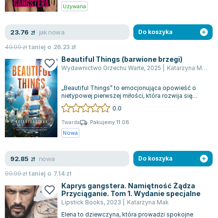
Używana
jak nowa
23.76
zł
Do koszyka
49.99
zł
taniej o
26.23
zł
Beautiful Things (barwione brzegi)
Wydawnictwo Grzechu Warte
,
2025
|
Katarzyna Mak
„Beautiful Things” to emocjonująca opowieść o
nietypowej pierwszej miłości, która rozwija się
wśród dźwięków pełnej mocy muzyki. G...
0.0
Twarda
Pakujemy 11.08
Nowa
nowa
92.85
zł
Do koszyka
99.99
zł
taniej o
7.14
zł
Kaprys gangstera. Namiętność Żądza
Przyciąganie. Tom 1. Wydanie specjalne
Lipstick Books
,
2023
|
Katarzyna Mak
Elena to dziewczyna, która prowadzi spokojne