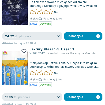
Po zaledwie dwóch miesiącach od śmierci
starszego Kennedy'ego, jego wnukowie, zwłaszcza
starszy Liam, zmagają się z nowymi obowiąz...
0.0
Miękka
Pakujemy jutro
Nowa
Używana
jak nowa
24.72
zł
Do koszyka
49.90
zł
taniej o
25.18
zł
Lektury. Klasa 1-3. Część 1
WSiP
,
2017
|
Kamila Izbińska
,
Katarzyna Mak
,
Harmak Katarzyna
"Kalejdoskop ucznia. Lektury. Część 1" to książka
edukacyjna, która została stworzona, aby wspierać
nauczycieli w rozwijaniu pasji...
0.0
Miękka
Pakujemy jutro
Nowa
Używana
jak nowa
13.55
zł
Do koszyka
33.20
zł
taniej o
19.65
zł