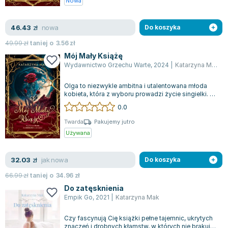
Nowa
Zygmunt Freud
Agata Passent
nowa
46.43
zł
Do koszyka
Michel Moran
49.99
zł
taniej o
3.56
zł
Maciej Orłoś
Mój Mały Książę
Jo Nesbo
Wydawnictwo Grzechu Warte
,
2024
|
Katarzyna Mak
Katarzyna Miller
Olga to niezwykle ambitna i utalentowana młoda
Antoine de Saint Exupery
kobieta, która z wyboru prowadzi życie singielki. Z
zawodu konserwator zabytków i a...
Lew Tołstoj
0.0
Mark Twain
Twarda
Pakujemy jutro
Marcin Meller
Używana
Paulina Młynarska
ks. Piotr Pawlukiewicz
jak nowa
32.03
zł
Do koszyka
Jarosław Sokołowski
66.99
zł
taniej o
34.96
zł
Piotr Latocha
Do zatęsknienia
Michael Scott
Empik Go
,
2021
|
Katarzyna Mak
Piotr Semka
Czy fascynują Cię książki pełne tajemnic, ukrytych
Jarosław Iwaszkiewicz
znaczeń i drobnych kłamstw, w których nie brakuje