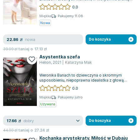
też nutki romansu i niepewnyc...
Joseph Murphy
0.0
Jan Sztaudynger
Miękka
Pakujemy 11.08
Aleksander Puszkin
Nowa
Oscar Wilde
Małgorzata Ohme
nowa
22.86
zł
Do koszyka
Maddie Ziegler
39.99
zł
taniej o
17.13
zł
Leszek Czarnecki
Asystentka szefa
Joanna Racewicz
Helion
,
2021
|
Katarzyna Mak
Maria Seweryn
Weronika Banach to dziewczyna o skromnym
Janina Zającówna
usposobieniu, niepoprawna idealistka z głową
pełną romantycznych marzeń. Pochodzi z małej...
Eric Helms
0.0
Anna Prus (oprac.)
Miękka
Pakujemy jutro
Nela Mała Reporterka
Używana
Agnieszka Maciąg
Barbara Wrzesińska
dobry
17.66
zł
Do koszyka
Terry Pratchett
44.90
zł
taniej o
27.24
zł
Virginia Woolf
Kochanka arystokraty. Miłość w Dubaju