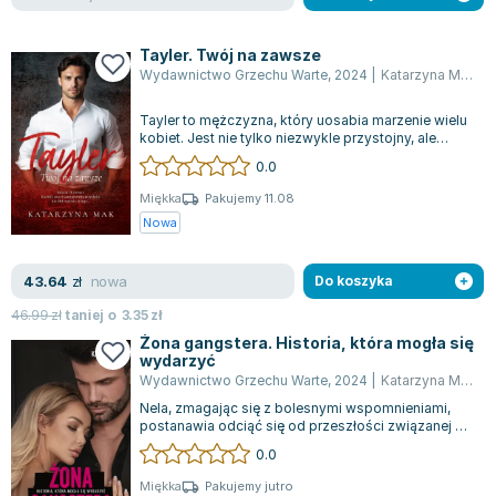
Tayler. Twój na zawsze
Wydawnictwo Grzechu Warte
,
2024
|
Katarzyna Mak
Tayler to mężczyzna, który uosabia marzenie wielu
kobiet. Jest nie tylko niezwykle przystojny, ale
także silny, odważny i pewny si...
0.0
Miękka
Pakujemy 11.08
Nowa
nowa
43.64
zł
Do koszyka
46.99
zł
taniej o
3.35
zł
Żona gangstera. Historia, która mogła się
wydarzyć
Wydawnictwo Grzechu Warte
,
2024
|
Katarzyna Mak
Nela, zmagając się z bolesnymi wspomnieniami,
postanawia odciąć się od przeszłości związanej z
Kostkiem, którego obarcza winą za s...
0.0
Miękka
Pakujemy jutro