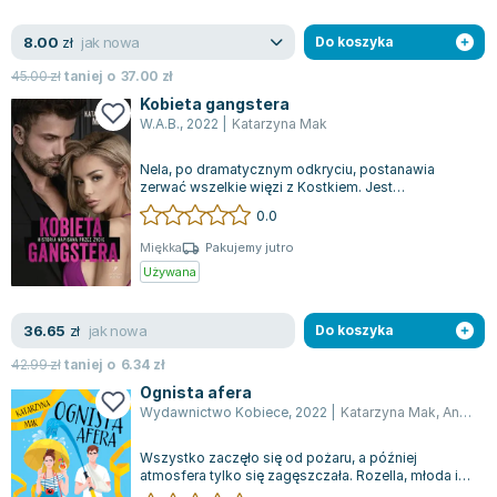
jak nowa
8.00
zł
Do koszyka
45.00
zł
taniej o
37.00
zł
Kobieta gangstera
W.A.B.
,
2022
|
Katarzyna Mak
Nela, po dramatycznym odkryciu, postanawia
zerwać wszelkie więzi z Kostkiem. Jest
zdecydowana, by nie mieć z nim więcej do
0.0
czynien...
Miękka
Pakujemy jutro
Używana
jak nowa
36.65
zł
Do koszyka
42.99
zł
taniej o
6.34
zł
Ognista afera
Wydawnictwo Kobiece
,
2022
|
Katarzyna Mak
,
Anna Szumacher
Wszystko zaczęło się od pożaru, a później
atmosfera tylko się zagęszczała. Rozella, młoda i
ambitna dziennikarka, spędza ostatnie...