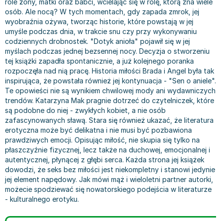
role żony, matki oraz babci, wcielając się w rolę, którą zna wiele
Bajki wiersze
Książki: finanse, księgowość, bankowość
Książki: pamiętniki, dzienniki i listy
Liceum i technikum
Książki o sportowcach
Julian Tuwim
osób. Ale nocą? W tych momentach, gdy zapada zmrok, jej
wyobraźnia ożywa, tworząc historie, które powstają w jej
Do kolorowania i naklejania
Książki o gospodarce
Wywiady, wspomnienia - książki
Podręczniki do 1 klasy liceum i technikum
Książki: Turystyka i podróże
Bracia Grimm
umyśle podczas dnia, w trakcie snu czy przy wykonywaniu
Kontrastowe obrazki
Inne
Komiksy
Podręczniki do 2 klasy liceum i technikum
Albumy krajoznawcze
Stephen King
codziennych drobnostek. "Dotyk anioła" pojawił się w jej
Kreatywne / Aktywizujące
Książki o marketingu
Komiksy dla dorosłych
Podręczniki do 3 klasy liceum i technikum
Albumy krajoznawcze - Polska
Tanya Valko
myślach podczas jednej bezsennej nocy. Decyzja o stworzeniu
Poznawanie świata
Książki o zarządzaniu
Komiksy dla dzieci
Podręczniki do klasy 4 liceum i technikum
Albumy krajoznawcze - Świat
Lauren Kate
tej książki zapadła spontanicznie, a już kolejnego poranka
rozpoczęła nad nią pracę. Historia miłości Brada i Angel była tak
Podręczniki szkolne
Historia - książki
Komiksy dla młodzieży
Podręczniki do szkoły zawodowej
Atlasy
Jan Brzechwa
inspirująca, że powstała również jej kontynuacja - "Sen o aniele".
Edukacja przedszkolna
Archeologia - książki
Komiksy obcojęzyczne
Podręczniki do 1 klasy szkoły zawodowej
Atlasy - Polska
E. L. James
Te opowieści nie są wynikiem chwilowej mody ani wydawniczych
Liceum, Technikum
Historia Polski - książki
Fantastyka, horror - książki
Podręczniki do 2 klasy szkoły zawodowej
Atlasy - świat
Virginia C. Andrews
trendów. Katarzyna Mak pragnie dotrzeć do czytelniczek, które
są podobne do niej - zwykłych kobiet, a nie osób
Szkoła podstawowa
Historia świata - książki
Książki fantasy
Podręczniki do 3 klasy szkoły zawodowej
Globusy
Waldemar Łysiak
zafascynowanych sławą. Stara się również ukazać, że literatura
Szkoły wyższe
II Wojna Światowa - książki
Książki horrory
Książki dla dzieci
Mapy
Monika Szwaja
erotyczna może być delikatna i nie musi być pozbawiona
Szkoła zawodowa
Książki militarne
Science Fiction - książki
Książki dla dzieci do 2 lat
Mapy - Polska
Camilla Läckberg
prawdziwych emocji. Opisując miłość, nie skupia się tylko na
płaszczyźnie fizycznej, lecz także na duchowej, emocjonalnej i
Książki: Prawo
Książki kryminały
Książki: bajki dla dzieci do 2 lat
Mapy - Świat
Jan Kochanowski
autentycznej, płynącej z głębi serca. Każda strona jej książek
Inne
Książki z poezją, aforyzmami i dramaty
Do kąpieli i zabawy
Przewodniki turystyczne
Henning Mankell
dowodzi, że seks bez miłości jest niekompletny i stanowi jedynie
Książki: Prawo administracyjne
Książki dramaty
Kolorowanki i książki do naklejania do 2 lat
Przewodniki turystyczne - Polska
Beata Pawlikowska
jej element napędowy. Jak mówi mąż i wieloletni partner autorki,
Książki: Prawo cywilne
Książki humorystyczne i aforyzmy
Książki grające, z puzzlami i magnesami do 2 lat
Przewodniki turystyczne - Świat
L.J. Smith
możecie spodziewać się nowatorskiego podejścia w literaturze
- kulturalnego erotyku.
Książki: Prawo finansowe
Tomiki poezji
Obrazki kontrastowe dla niemowląt
Książki: Zdrowie, rodzina, związki
Diana Palmer
Książki: Prawo karne
Książki o sztuce
Poznawanie świata dla dzieci do 2 lat - książki
Książki: Rodzina, związki
Bear Grylls