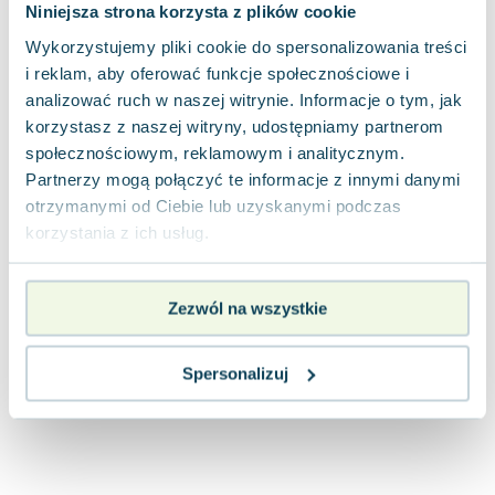
Niniejsza strona korzysta z plików cookie
Joseph Murphy
Jan Sztaudynger
Wykorzystujemy pliki cookie do spersonalizowania treści
i reklam, aby oferować funkcje społecznościowe i
Aleksander Puszkin
analizować ruch w naszej witrynie. Informacje o tym, jak
Oscar Wilde
korzystasz z naszej witryny, udostępniamy partnerom
Małgorzata Ohme
społecznościowym, reklamowym i analitycznym.
Maddie Ziegler
Partnerzy mogą połączyć te informacje z innymi danymi
Leszek Czarnecki
otrzymanymi od Ciebie lub uzyskanymi podczas
Joanna Racewicz
korzystania z ich usług.
Maria Seweryn
Janina Zającówna
Eric Helms
Zezwól na wszystkie
Anna Prus (oprac.)
Nela Mała Reporterka
Spersonalizuj
Agnieszka Maciąg
Barbara Wrzesińska
Terry Pratchett
Virginia Woolf