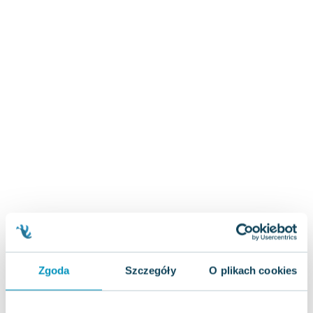
Zygmunt Freud
Agata Passent
Michel Moran
Maciej Orłoś
Jo Nesbo
Katarzyna Miller
Antoine de Saint Exupery
Lew Tołstoj
Mark Twain
Marcin Meller
Paulina Młynarska
ks. Piotr Pawlukiewicz
Jarosław Sokołowski
Piotr Latocha
Michael Scott
Zgoda
Szczegóły
O plikach cookies
Piotr Semka
Jarosław Iwaszkiewicz