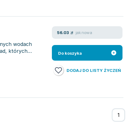
jak nowa
56.03
zł
snych wodach
ad, których
Do koszyka
DODAJ DO LISTY ŻYCZEŃ