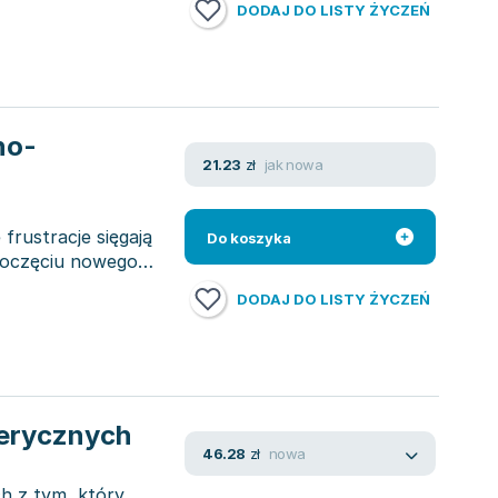
DODAJ DO LISTY ŻYCZEŃ
no-
jak nowa
21.23
zł
frustracje sięgają
Do koszyka
zpoczęciu nowego
DODAJ DO LISTY ŻYCZEŃ
merycznych
nowa
46.28
zł
h z tym, który