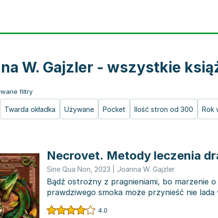
na W. Gajzler - wszystkie ksią
wane filtry
Twarda okładka
Używane
Pocket
Ilość stron od 300
Rok 
Necrovet. Metody leczenia d
Sine Qua Non
,
2023
|
Joanna W. Gajzler
Bądź ostrożny z pragnieniami, bo marzenie o
prawdziwego smoka może przynieść nie lada 
problemy pełne łusek or...
4.0