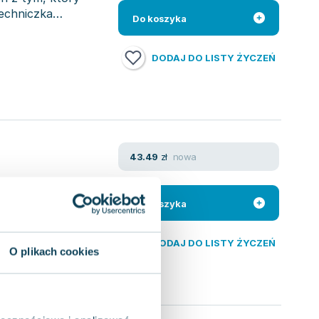
techniczka
Do koszyka
DODAJ DO LISTY ŻYCZEŃ
nowa
43.49
zł
terynaryjnego
Do koszyka
kłymi wyzwaniami.
DODAJ DO LISTY ŻYCZEŃ
O plikach cookies