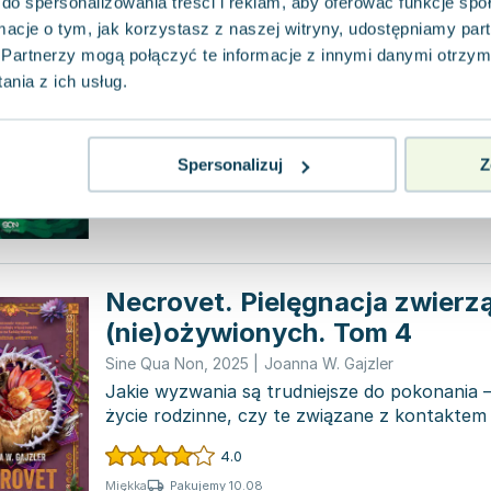
do spersonalizowania treści i reklam, aby oferować funkcje sp
Koanai. Ostatnia legenda
ormacje o tym, jak korzystasz z naszej witryny, udostępniamy p
Sine Qua Non
,
2025
|
Joanna W. Gajzler
Partnerzy mogą połączyć te informacje z innymi danymi otrzym
Zapraszam na Tia Nari, wyspę ulokowaną na 
nia z ich usług.
gigantycznego konia. To miejsce, w którym 
odrobinę szaleństwa, by...
0.0
Spersonalizuj
Z
Pakujemy 10.08
Miękka
Nowa
Necrovet. Pielęgnacja zwierz
(nie)ożywionych. Tom 4
Sine Qua Non
,
2025
|
Joanna W. Gajzler
Jakie wyzwania są trudniejsze do pokonania –
życie rodzinne, czy te związane z kontaktem
zmarłych? N...
4.0
Pakujemy 10.08
Miękka