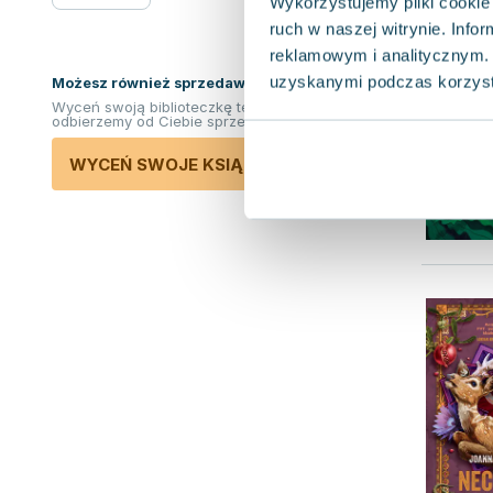
Wykorzystujemy pliki cookie 
ruch w naszej witrynie. Inf
reklamowym i analitycznym. 
uzyskanymi podczas korzysta
Możesz również sprzedawać ksiązki!
Wyceń swoją biblioteczkę teraz. Odkupimy i
odbierzemy od Ciebie sprzedane książki.
WYCEŃ SWOJE KSIĄŻKI