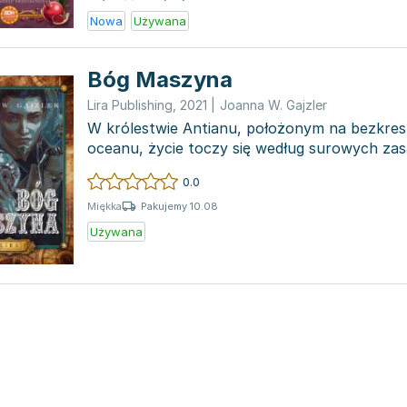
Nowa
Używana
Bóg Maszyna
Lira Publishing
,
2021
|
Joanna W. Gajzler
W królestwie Antianu, położonym na bezkre
oceanu, życie toczy się według surowych zas
podporą jest niezwykł...
0.0
Pakujemy 10.08
Miękka
Używana