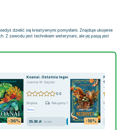
iedyś dzielić się kreatywnymi pomysłami. Znajduje ukojenie
Z zawodu jest technikiem weterynarii, ale jej pasją jest
Koanai. Ostatnia legenda
Necrovet. Hod
chimerycznyc
Joanna W. Gajzler
Joanna W. Gajzl
0.0
Miękka
Miękka
Pakujemy 10.08
P
Nowa
Nowa
Używana
-36%
-16%
35.36 zł
46.28 zł
nowa
nowa