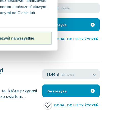
ołecznościowe i analizować
artnerom społecznościowym,
nowa
35.36
zł
anymi od Ciebie lub
grzbiecie
życie wymaga
Do koszyka
ezwól na wszystkie
DODAJ DO LISTY ŻYCZEŃ
ąt
jak nowa
31.46
zł
 te, które przynosi
Do koszyka
 ze światem
DODAJ DO LISTY ŻYCZEŃ