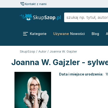
Kontakt z nami
Kategorie
Używane
Nowości
Blog
A
SkupSzop
/
Autor
/
Joanna W. Gajzler
Joanna W. Gajzler - sylw
Data i miejsce urodzenia:
1