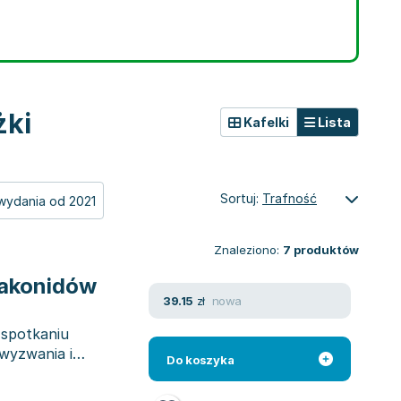
żki
Kafelki
Lista
Sortuj:
Trafność
wydania od 2021
Znaleziono:
7
produktów
rakonidów
nowa
39.15
zł
 spotkaniu
wyzwania i
Do koszyka