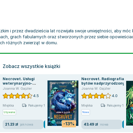
im i przez dwadzieścia lat rozwijała swoje umiejętności, aby móc k
ch, grach fabularnych oraz stworzonych przez siebie opowieściach. 
zech różnych zwierząt w domu.
Zobacz wszystkie książki
Necrovet. Usługi
Necrovet. Radiografia
weterynaryjno-
bytów nadprzyrodzonych.
nekromantyczne
Tom 3
Joanna W. Gajzler
Joanna W. Gajzler
4.5
4.0
Miękka
Miękka
Pakujemy 10.08
Pakujemy 10.08
Używana
Nowa
-13%
21.23 zł
43.49 zł
jak nowa
nowa