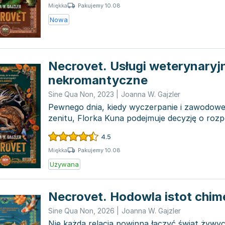
Pakujemy 10.08
Miękka
Nowa
Necrovet. Usługi weterynaryj
nekromantyczne
Sine Qua Non
,
2023
|
Joanna W. Gajzler
Pewnego dnia, kiedy wyczerpanie i zawodowe 
zenitu, Florka Kuna podejmuje decyzję o ro
życia w s...
4.5
Pakujemy 10.08
Miękka
Używana
Necrovet. Hodowla istot chi
Sine Qua Non
,
2026
|
Joanna W. Gajzler
Nie każda relacja powinna łączyć świat żywyc