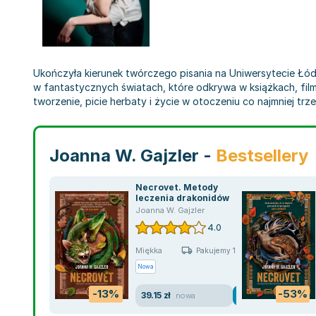
Ukończyła kierunek twórczego pisania na Uniwersytecie Łódzk
w fantastycznych światach, które odkrywa w książkach, filma
tworzenie, picie herbaty i życie w otoczeniu co najmniej tr
Joanna W. Gajzler -
Bestsellery
Necrovet. Metody
leczenia drakonidów
Joanna W. Gajzler
4.0
Miękka
Pakujemy 10.08
Nowa
-13%
-53%
39.15 zł
nowa