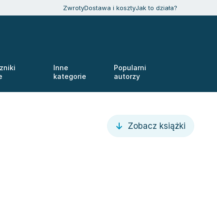
Zwroty
Dostawa i koszty
Jak to działa?
zniki
Inne
Popularni
e
kategorie
autorzy
Zobacz książki