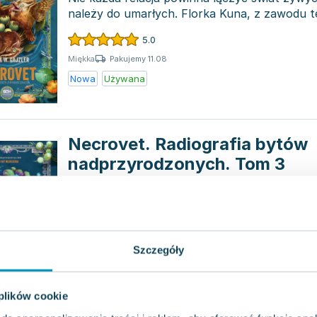
należy do umarłych. Florka Kuna, z zawodu 
weterynarii i stud...
5.0
Pakujemy 11.08
Miękka
Nowa
Używana
Necrovet. Radiografia bytów
nadprzyrodzonych. Tom 3
Sine Qua Non
,
2024
|
Joanna W. Gajzler
Florka i jej zespół z magicznego gabinetu we
powracają, by zmierzyć się z nowymi, niezwy
W Zrębkach...
4.0
Szczegóły
Pakujemy 10.08
Miękka
Nowa
 plików cookie