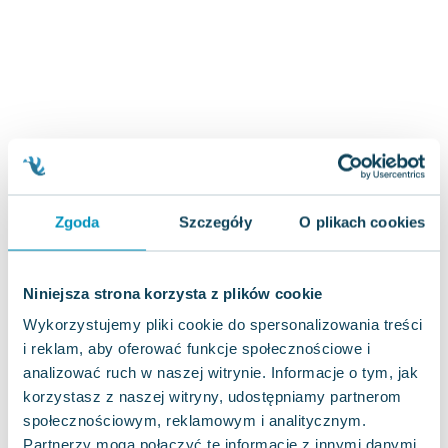
Zygmunt Freud
Agata Passent
Michel Moran
Maciej Orłoś
Jo Nesbo
Katarzyna Miller
Antoine de Saint Exupery
Lew Tołstoj
Zgoda
Szczegóły
O plikach cookies
Mark Twain
Marcin Meller
Paulina Młynarska
Niniejsza strona korzysta z plików cookie
ks. Piotr Pawlukiewicz
Wykorzystujemy pliki cookie do spersonalizowania treści
Jarosław Sokołowski
i reklam, aby oferować funkcje społecznościowe i
Piotr Latocha
analizować ruch w naszej witrynie. Informacje o tym, jak
Michael Scott
korzystasz z naszej witryny, udostępniamy partnerom
Piotr Semka
społecznościowym, reklamowym i analitycznym.
Jarosław Iwaszkiewicz
Partnerzy mogą połączyć te informacje z innymi danymi