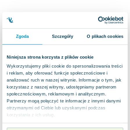
Joseph Murphy
Jan Sztaudynger
Aleksander Puszkin
Oscar Wilde
Małgorzata Ohme
Zgoda
Szczegóły
O plikach cookies
Maddie Ziegler
Leszek Czarnecki
Niniejsza strona korzysta z plików cookie
Joanna Racewicz
Maria Seweryn
Wykorzystujemy pliki cookie do spersonalizowania treści
Janina Zającówna
i reklam, aby oferować funkcje społecznościowe i
Eric Helms
analizować ruch w naszej witrynie. Informacje o tym, jak
korzystasz z naszej witryny, udostępniamy partnerom
Anna Prus (oprac.)
społecznościowym, reklamowym i analitycznym.
Nela Mała Reporterka
Partnerzy mogą połączyć te informacje z innymi danymi
Agnieszka Maciąg
otrzymanymi od Ciebie lub uzyskanymi podczas
Barbara Wrzesińska
korzystania z ich usług.
Terry Pratchett
Virginia Woolf