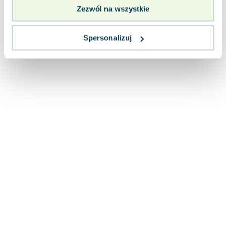
Lorraine Warren
Zezwól na wszystkie
Ajahn Brahm
Lucinda Riley
Spersonalizuj
Jacek Walkiewicz