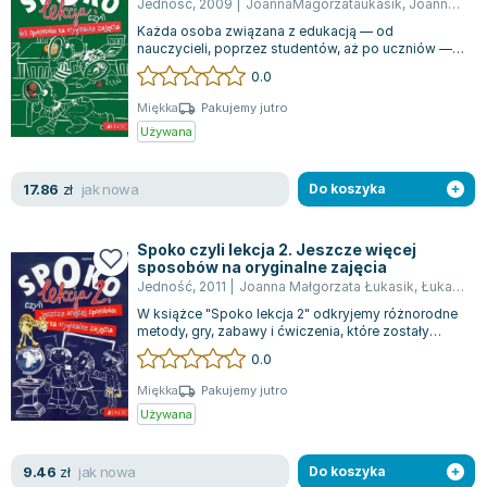
Jedność
,
2009
|
JoannaMagorzataukasik
,
Joanna Małgorzata Łukasik
Zygmunt Freud
Każda osoba związana z edukacją — od
nauczycieli, poprzez studentów, aż po uczniów —
Agata Passent
docenia różnorodność i innowacyjne podejścia...
0.0
Michel Moran
Maciej Orłoś
Miękka
Pakujemy jutro
Używana
Jo Nesbo
Katarzyna Miller
jak nowa
17.86
zł
Do koszyka
Antoine de Saint Exupery
Lew Tołstoj
Mark Twain
Spoko czyli lekcja 2. Jeszcze więcej
sposobów na oryginalne zajęcia
Marcin Meller
Jedność
,
2011
|
Joanna Małgorzata Łukasik
,
Łukasik Joanna
Paulina Młynarska
W książce "Spoko lekcja 2" odkryjemy różnorodne
metody, gry, zabawy i ćwiczenia, które zostały
ks. Piotr Pawlukiewicz
uporządkowane według czterech grup....
0.0
Jarosław Sokołowski
Piotr Latocha
Miękka
Pakujemy jutro
Używana
Michael Scott
Piotr Semka
jak nowa
9.46
zł
Do koszyka
Jarosław Iwaszkiewicz