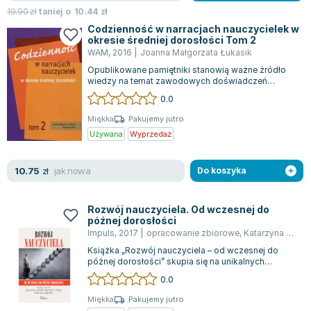
Joseph Murphy
19.90
zł
taniej o
10.44
zł
Jan Sztaudynger
Codzienność w narracjach nauczycielek w
okresie średniej dorosłości Tom 2
Aleksander Puszkin
WAM
,
2016
|
Joanna Małgorzata Łukasik
Oscar Wilde
Opublikowane pamiętniki stanowią ważne źródło
wiedzy na temat zawodowych doświadczeń
Małgorzata Ohme
nauczycielek, przydatne z perspektywy pedeuto...
0.0
Maddie Ziegler
Leszek Czarnecki
Miękka
Pakujemy jutro
Używana
Wyprzedaż
Joanna Racewicz
Maria Seweryn
jak nowa
10.75
zł
Do koszyka
Janina Zającówna
Eric Helms
Anna Prus (oprac.)
Rozwój nauczyciela. Od wczesnej do
późnej dorosłości
Nela Mała Reporterka
Impuls
,
2017
|
opracowanie zbiorowe
,
Katarzyna Jagielska
Agnieszka Maciąg
Książka „Rozwój nauczyciela – od wczesnej do
późnej dorosłości” skupia się na unikalnych
Barbara Wrzesińska
aspektach pracy nauczyciela, podkreślając...
0.0
Terry Pratchett
Virginia Woolf
Miękka
Pakujemy jutro