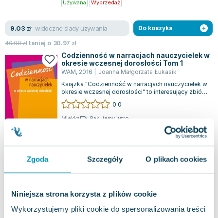
Używana
Wyprzedaż
Lorraine Warren
Ajahn Brahm
widoczne ślady używania
9.03
zł
Do koszyka
Lucinda Riley
Jacek Walkiewicz
40.00
zł
taniej o
30.97
zł
Codzienność w narracjach nauczycielek w
okresie wczesnej dorosłości Tom 1
WAM
,
2016
|
Joanna Małgorzata Łukasik
Książka "Codzienność w narracjach nauczycielek w
okresie wczesnej dorosłości" to interesujący zbiór
tekstów, który wpisuje się w n...
0.0
Miękka
Pakujemy jutro
Używana
Wyprzedaż
jak nowa
13.25
zł
Do koszyka
Zgoda
Szczegóły
O plikach cookies
Niniejsza strona korzysta z plików cookie
Wykorzystujemy pliki cookie do spersonalizowania treści