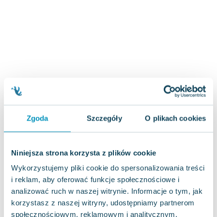
Zygmunt Freud
Agata Passent
Michel Moran
Maciej Orłoś
Jo Nesbo
Katarzyna Miller
Antoine de Saint Exupery
Lew Tołstoj
Mark Twain
Zgoda
Szczegóły
O plikach cookies
Marcin Meller
Paulina Młynarska
ks. Piotr Pawlukiewicz
Niniejsza strona korzysta z plików cookie
Jarosław Sokołowski
Wykorzystujemy pliki cookie do spersonalizowania treści
Piotr Latocha
i reklam, aby oferować funkcje społecznościowe i
Michael Scott
analizować ruch w naszej witrynie. Informacje o tym, jak
Piotr Semka
korzystasz z naszej witryny, udostępniamy partnerom
Jarosław Iwaszkiewicz
społecznościowym, reklamowym i analitycznym.