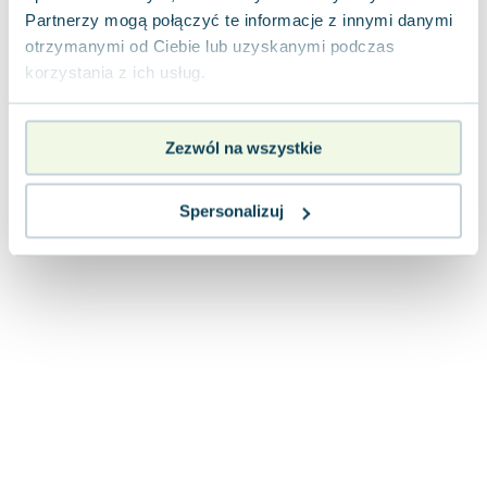
Joseph Murphy
Partnerzy mogą połączyć te informacje z innymi danymi
Jan Sztaudynger
otrzymanymi od Ciebie lub uzyskanymi podczas
korzystania z ich usług.
Aleksander Puszkin
Oscar Wilde
Małgorzata Ohme
Zezwól na wszystkie
Maddie Ziegler
Leszek Czarnecki
Spersonalizuj
Joanna Racewicz
Maria Seweryn
Janina Zającówna
Eric Helms
Anna Prus (oprac.)
Nela Mała Reporterka
Agnieszka Maciąg
Barbara Wrzesińska
Terry Pratchett
Virginia Woolf