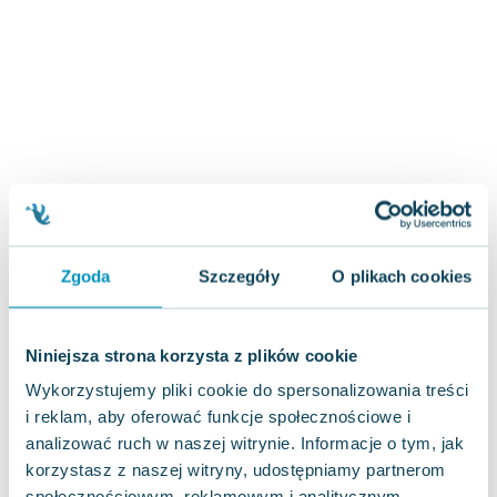
Zygmunt Freud
Agata Passent
Michel Moran
Maciej Orłoś
Jo Nesbo
Katarzyna Miller
Antoine de Saint Exupery
Lew Tołstoj
Mark Twain
Zgoda
Szczegóły
O plikach cookies
Marcin Meller
Paulina Młynarska
ks. Piotr Pawlukiewicz
Niniejsza strona korzysta z plików cookie
Jarosław Sokołowski
Wykorzystujemy pliki cookie do spersonalizowania treści
Piotr Latocha
i reklam, aby oferować funkcje społecznościowe i
Michael Scott
analizować ruch w naszej witrynie. Informacje o tym, jak
Piotr Semka
korzystasz z naszej witryny, udostępniamy partnerom
Jarosław Iwaszkiewicz
społecznościowym, reklamowym i analitycznym.