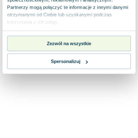
Joseph Murphy
Partnerzy mogą połączyć te informacje z innymi danymi
Jan Sztaudynger
otrzymanymi od Ciebie lub uzyskanymi podczas
Aleksander Puszkin
korzystania z ich usług.
Oscar Wilde
Małgorzata Ohme
Zezwól na wszystkie
Maddie Ziegler
Leszek Czarnecki
Joanna Racewicz
Spersonalizuj
Maria Seweryn
Janina Zającówna
Eric Helms
Anna Prus (oprac.)
Nela Mała Reporterka
Agnieszka Maciąg
Barbara Wrzesińska
Terry Pratchett
Virginia Woolf