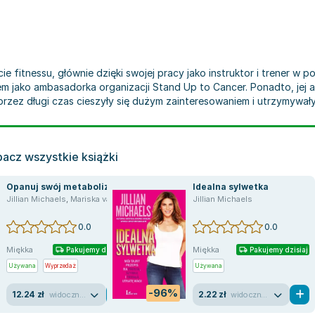
ie fitnessu, głównie dzięki swojej pracy jako instruktor i trener w
kiem jako ambasadorka organizacji Stand Up to Cancer. Ponadto, jej a
zez długi czas cieszyły się dużym zainteresowaniem i utrzymywały s
acz wszystkie książki
Opanuj swój metabolizm
Idealna sylwetka
Jillian Michaels
,
Mariska van Aalst
,
Mariska Aalst
Jillian Michaels
0.0
0.0
Miękka
Miękka
Pakujemy dzisiaj
Pakujemy dzisiaj
Używana
Wyprzedaż
Używana
-96%
12.24 zł
2.22 zł
widoczne ślady używania
widoczne ślady używania