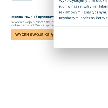
Wykorzystujemy pliki cookie 
ruch w naszej witrynie. Inf
reklamowym i analitycznym. 
Możesz również sprzedawać ksiązki!
uzyskanymi podczas korzysta
Wyceń swoją biblioteczkę teraz. Odkupimy i
odbierzemy od Ciebie sprzedane książki.
WYCEŃ SWOJE KSIĄŻKI