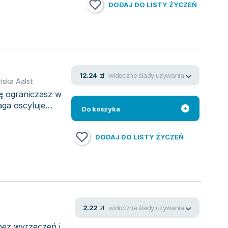
DODAJ DO LISTY ŻYCZEŃ
widoczne ślady używania
12.24
zł
iska Aalst
ię ograniczasz w
aga oscyluje
Do koszyka
DODAJ DO LISTY ŻYCZEŃ
widoczne ślady używania
2.22
zł
 bez wyrzeczeń i