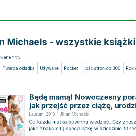
ian Michaels - wszystkie książki
wane filtry
Twarda okładka
Używane
Pocket
Ilość stron od 300
Rok 
Będę mamą! Nowoczesny pora
jak przejść przez ciążę, urod
dziecko i odzyskać doskonałą
Laurum
,
2018
|
Jillian Michaels
Co każda matka powinna wiedzieć...Czy znasz 
jako znakomitą specjalistkę w dziedzinie fitne
Oprócz...