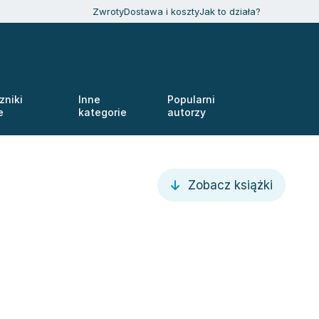
Zwroty
Dostawa i koszty
Jak to działa?
zniki
Inne
Popularni
e
kategorie
autorzy
Zobacz książki