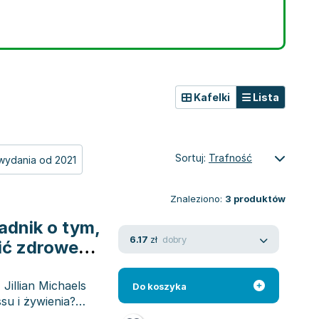
Kafelki
Lista
Sortuj:
Trafność
wydania od 2021
Znaleziono:
3
produktów
dnik o tym,
dobry
6.17
zł
zić zdrowe
 sylwetkę
Jillian Michaels
Do koszyka
ssu i żywienia?