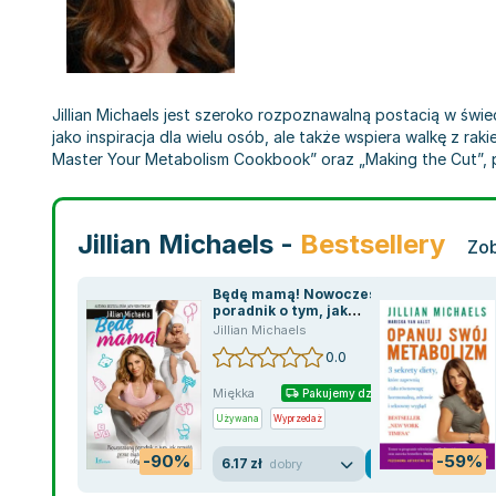
Jillian Michaels jest szeroko rozpoznawalną postacią w świec
jako inspiracja dla wielu osób, ale także wspiera walkę z ra
Master Your Metabolism Cookbook” oraz „Making the Cut”, pr
Jillian Michaels -
Bestsellery
Zob
Będę mamą! Nowoczesny
poradnik o tym, jak
przejść przez ciążę,
Jillian Michaels
urodzić zdrowe dziecko i
0.0
odzyskać doskonałą
sylwetkę
Miękka
Pakujemy dzisiaj
Używana
Wyprzedaż
-90%
-59%
6.17 zł
dobry