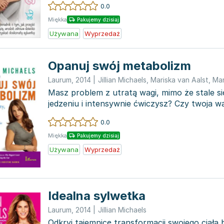
0.0
Miękka
Pakujemy dzisiaj
Używana
Wyprzedaż
Opanuj swój metabolizm
Laurum
,
2014
|
Jillian Michaels
,
Mariska van Aalst
,
Mar
Masz problem z utratą wagi, mimo że stale s
jedzeniu i intensywnie ćwiczysz? Czy twoja w
pomiędzy tymi...
0.0
Miękka
Pakujemy dzisiaj
Używana
Wyprzedaż
Idealna sylwetka
Laurum
,
2014
|
Jillian Michaels
Odkryj tajemnicę transformacji swojego ciała