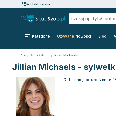
Kontakt z nami
Kategorie
Używane
Nowości
Blog
A
SkupSzop
/
Autor
/
Jillian Michaels
Jillian Michaels - sylwet
Data i miejsce urodzenia:
1