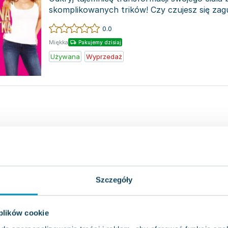
skomplikowanych trików! Czy czujesz się za
sprzeczny...
0.0
Miękka
Pakujemy dzisiaj
Używana
Wyprzedaż
Szczegóły
 plików cookie