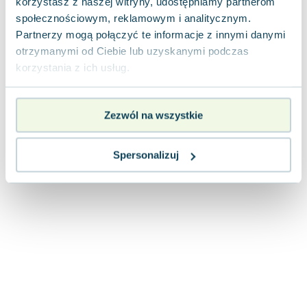
korzystasz z naszej witryny, udostępniamy partnerom
Joseph Murphy
społecznościowym, reklamowym i analitycznym.
Jan Sztaudynger
Partnerzy mogą połączyć te informacje z innymi danymi
Aleksander Puszkin
otrzymanymi od Ciebie lub uzyskanymi podczas
Oscar Wilde
korzystania z ich usług.
Małgorzata Ohme
Maddie Ziegler
Zezwól na wszystkie
Leszek Czarnecki
Joanna Racewicz
Maria Seweryn
Spersonalizuj
Janina Zającówna
Eric Helms
Anna Prus (oprac.)
Nela Mała Reporterka
Agnieszka Maciąg
Barbara Wrzesińska
Terry Pratchett
Virginia Woolf