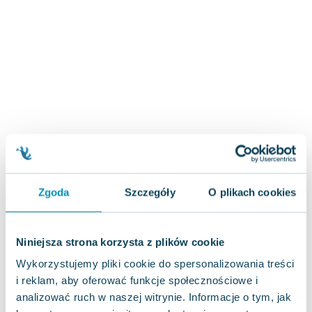
Zygmunt Freud
Agata Passent
Michel Moran
Maciej Orłoś
Jo Nesbo
Katarzyna Miller
Antoine de Saint Exupery
Lew Tołstoj
Mark Twain
Marcin Meller
Zgoda
Szczegóły
O plikach cookies
Paulina Młynarska
ks. Piotr Pawlukiewicz
Jarosław Sokołowski
Niniejsza strona korzysta z plików cookie
Piotr Latocha
Wykorzystujemy pliki cookie do spersonalizowania treści
Michael Scott
i reklam, aby oferować funkcje społecznościowe i
Piotr Semka
analizować ruch w naszej witrynie. Informacje o tym, jak
Jarosław Iwaszkiewicz