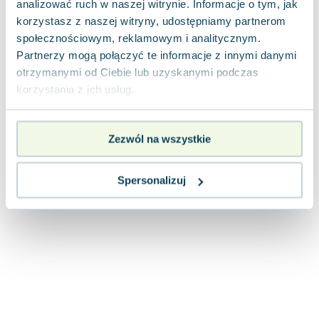
analizować ruch w naszej witrynie. Informacje o tym, jak
Joseph Murphy
korzystasz z naszej witryny, udostępniamy partnerom
Jan Sztaudynger
społecznościowym, reklamowym i analitycznym.
Aleksander Puszkin
Partnerzy mogą połączyć te informacje z innymi danymi
Oscar Wilde
otrzymanymi od Ciebie lub uzyskanymi podczas
Małgorzata Ohme
korzystania z ich usług.
Maddie Ziegler
Leszek Czarnecki
Zezwól na wszystkie
Joanna Racewicz
Maria Seweryn
Janina Zającówna
Spersonalizuj
Eric Helms
Anna Prus (oprac.)
Nela Mała Reporterka
Agnieszka Maciąg
Barbara Wrzesińska
Terry Pratchett
Virginia Woolf