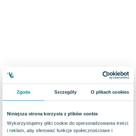
Zygmunt Freud
Agata Passent
Michel Moran
Maciej Orłoś
Jo Nesbo
Katarzyna Miller
Antoine de Saint Exupery
Lew Tołstoj
Mark Twain
Marcin Meller
Paulina Młynarska
Zgoda
Szczegóły
O plikach cookies
ks. Piotr Pawlukiewicz
Jarosław Sokołowski
Piotr Latocha
Niniejsza strona korzysta z plików cookie
Michael Scott
Wykorzystujemy pliki cookie do spersonalizowania treści
Piotr Semka
i reklam, aby oferować funkcje społecznościowe i
Jarosław Iwaszkiewicz