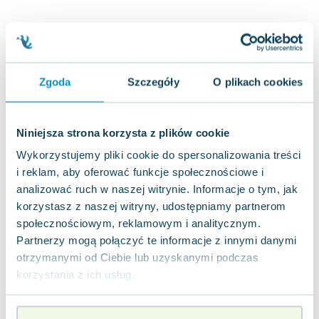
Joseph Murphy
Jan Sztaudynger
Aleksander Puszkin
Oscar Wilde
Zgoda
Szczegóły
O plikach cookies
Małgorzata Ohme
Maddie Ziegler
Leszek Czarnecki
Niniejsza strona korzysta z plików cookie
Joanna Racewicz
Wykorzystujemy pliki cookie do spersonalizowania treści
Maria Seweryn
i reklam, aby oferować funkcje społecznościowe i
Janina Zającówna
analizować ruch w naszej witrynie. Informacje o tym, jak
Eric Helms
korzystasz z naszej witryny, udostępniamy partnerom
Anna Prus (oprac.)
społecznościowym, reklamowym i analitycznym.
Nela Mała Reporterka
Partnerzy mogą połączyć te informacje z innymi danymi
Agnieszka Maciąg
otrzymanymi od Ciebie lub uzyskanymi podczas
Barbara Wrzesińska
korzystania z ich usług.
Terry Pratchett
Virginia Woolf