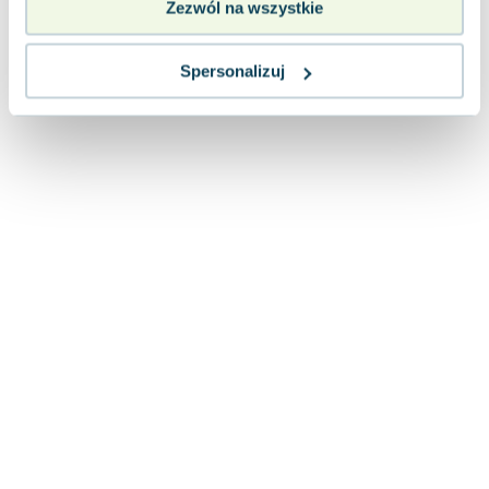
Zezwól na wszystkie
Lorraine Warren
Ajahn Brahm
Lucinda Riley
Spersonalizuj
Jacek Walkiewicz