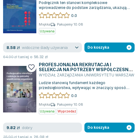
Podręcznik ten stanowi kompleksowe
Zygmunt Freud
wprowadzenie do podstaw zarządzania, ukazując
jego kluczowe koncepcje w kontekście ich
Agata Passent
0.0
historyc...
Michel Moran
Miękka
Pakujemy 10.08
Maciej Orłoś
Używana
Jo Nesbo
Katarzyna Miller
widoczne ślady używania
8.58
zł
Do koszyka
Antoine de Saint Exupery
64.90
zł
taniej o
56.32
zł
Lew Tołstoj
PROFESJONALNA REKRUTACJA I
SELEKCJA NA POTRZEBY WSPÓŁCZESNEJ
Mark Twain
ORGANIZACJI
WYDZIAŁ ZARZĄDZANIA UNIWERSYTETU WARSZAWS
Marcin Meller
Ludzie stanowią fundament każdego
Paulina Młynarska
przedsiębiorstwa, wpływając w znaczący sposób
na jego przetrwanie i sukces. To oni wnosić swoją...
ks. Piotr Pawlukiewicz
0.0
Jarosław Sokołowski
Miękka
Pakujemy 10.08
Piotr Latocha
Używana
Wyprzedaż
Michael Scott
Piotr Semka
dobry
9.82
zł
Do koszyka
Jarosław Iwaszkiewicz
35.90
zł
taniej o
26.08
zł