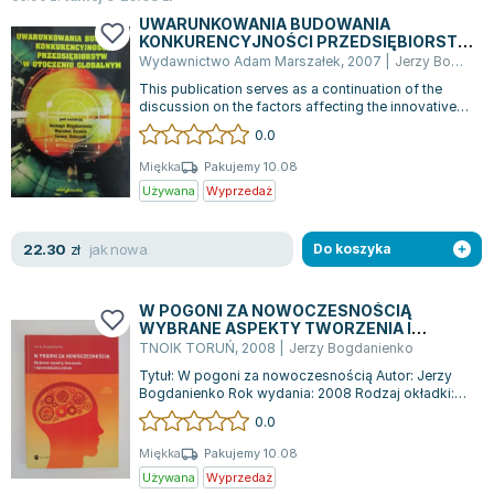
Joseph Murphy
UWARUNKOWANIA BUDOWANIA
KONKURENCYJNOŚCI PRZEDSIĘBIORSTW
Jan Sztaudynger
W OTOCZENIU GLOBALNYM
Wydawnictwo Adam Marszałek
,
2007
|
Jerzy Bogdanienko
Aleksander Puszkin
This publication serves as a continuation of the
Oscar Wilde
discussion on the factors affecting the innovative
activities and competitiveness...
Małgorzata Ohme
0.0
Maddie Ziegler
Miękka
Pakujemy 10.08
Leszek Czarnecki
Używana
Wyprzedaż
Joanna Racewicz
Maria Seweryn
jak nowa
22.30
zł
Do koszyka
Janina Zającówna
Eric Helms
W POGONI ZA NOWOCZESNOŚCIĄ
WYBRANE ASPEKTY TWORZENIA I
Anna Prus (oprac.)
WPROWADZANIA ZMIAN
TNOIK TORUŃ
,
2008
|
Jerzy Bogdanienko
Nela Mała Reporterka
Tytuł: W pogoni za nowoczesnością Autor: Jerzy
Agnieszka Maciąg
Bogdanienko Rok wydania: 2008 Rodzaj okładki:
Miękka Książka "W pogoni za nowoczesn...
Barbara Wrzesińska
0.0
Terry Pratchett
Miękka
Pakujemy 10.08
Virginia Woolf
Używana
Wyprzedaż