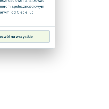
ołecznościowe i analizować
artnerom społecznościowym,
anymi od Ciebie lub
ezwól na wszystkie