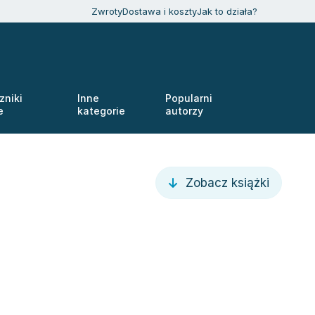
Zwroty
Dostawa i koszty
Jak to działa?
zniki
Inne
Popularni
e
kategorie
autorzy
Zobacz książki