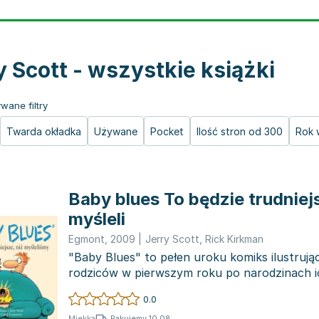
y Scott - wszystkie książki
wane filtry
Twarda okładka
Używane
Pocket
Ilość stron od 300
Rok 
Baby blues To będzie trudniejs
myśleli
Egmont
,
2009
|
Jerry Scott
,
Rick Kirkman
"Baby Blues" to pełen uroku komiks ilustrują
rodziców w pierwszym roku po narodzinach i
postacie...
0.0
Pakujemy 10.08
Miękka