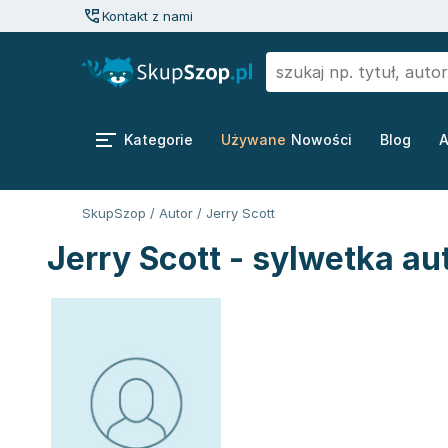
Kontakt z nami
Kategorie
Używane
Nowości
Blog
A
SkupSzop
/
Autor
/
Jerry Scott
Jerry Scott - sylwetka au