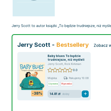
Jerry Scott to autor książki „To będzie trudniejsze, niż myś
Jerry Scott -
Bestsellery
Zobacz w
Baby blues To będzie
trudniejsze, niż myśleli
Jerry Scott
,
Rick Kirkman
0.0
Miękka
Pakujemy 10.08
Używana
Wyprzedaż
-38%
14.81 zł
dobry