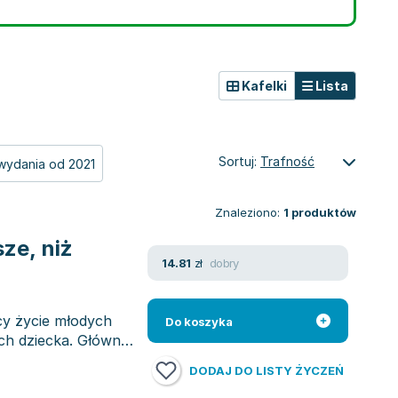
Kafelki
Lista
Sortuj:
Trafność
wydania od 2021
Znaleziono:
1
produktów
ze, niż
dobry
14.81
zł
cy życie młodych
Do koszyka
ch dziecka. Główne
DODAJ DO LISTY ŻYCZEŃ