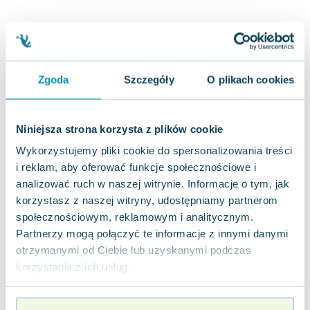
Joseph Murphy
Jan Sztaudynger
Aleksander Puszkin
Oscar Wilde
Zgoda
Szczegóły
O plikach cookies
Małgorzata Ohme
Maddie Ziegler
Leszek Czarnecki
Niniejsza strona korzysta z plików cookie
Joanna Racewicz
Wykorzystujemy pliki cookie do spersonalizowania treści
Maria Seweryn
i reklam, aby oferować funkcje społecznościowe i
Janina Zającówna
analizować ruch w naszej witrynie. Informacje o tym, jak
Eric Helms
korzystasz z naszej witryny, udostępniamy partnerom
Anna Prus (oprac.)
społecznościowym, reklamowym i analitycznym.
Nela Mała Reporterka
Partnerzy mogą połączyć te informacje z innymi danymi
Agnieszka Maciąg
otrzymanymi od Ciebie lub uzyskanymi podczas
Barbara Wrzesińska
korzystania z ich usług.
Terry Pratchett
Virginia Woolf