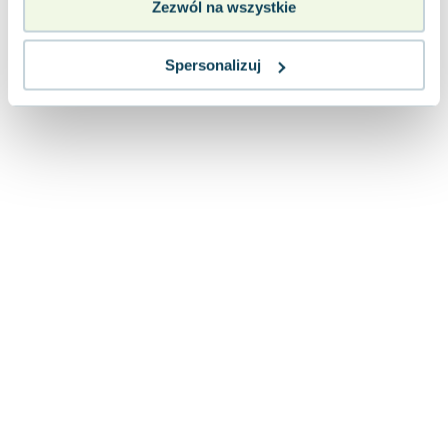
Zezwól na wszystkie
Lorraine Warren
Ajahn Brahm
Lucinda Riley
Spersonalizuj
Jacek Walkiewicz