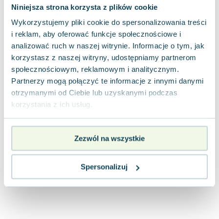
Niniejsza strona korzysta z plików cookie
Joseph Murphy
Jan Sztaudynger
Wykorzystujemy pliki cookie do spersonalizowania treści
Aleksander Puszkin
i reklam, aby oferować funkcje społecznościowe i
Oscar Wilde
analizować ruch w naszej witrynie. Informacje o tym, jak
korzystasz z naszej witryny, udostępniamy partnerom
Małgorzata Ohme
społecznościowym, reklamowym i analitycznym.
Maddie Ziegler
Partnerzy mogą połączyć te informacje z innymi danymi
Leszek Czarnecki
otrzymanymi od Ciebie lub uzyskanymi podczas
Joanna Racewicz
korzystania z ich usług.
Maria Seweryn
Janina Zającówna
Eric Helms
Zezwól na wszystkie
Anna Prus (oprac.)
Nela Mała Reporterka
Spersonalizuj
Agnieszka Maciąg
Barbara Wrzesińska
Terry Pratchett
Virginia Woolf