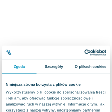
Zygmunt Freud
Agata Passent
Michel Moran
Maciej Orłoś
Jo Nesbo
Katarzyna Miller
Antoine de Saint Exupery
Lew Tołstoj
Mark Twain
Marcin Meller
Zgoda
Szczegóły
O plikach cookies
Paulina Młynarska
ks. Piotr Pawlukiewicz
Jarosław Sokołowski
Niniejsza strona korzysta z plików cookie
Piotr Latocha
Wykorzystujemy pliki cookie do spersonalizowania treści
Michael Scott
i reklam, aby oferować funkcje społecznościowe i
Piotr Semka
analizować ruch w naszej witrynie. Informacje o tym, jak
Jarosław Iwaszkiewicz
korzystasz z naszej witryny, udostępniamy partnerom