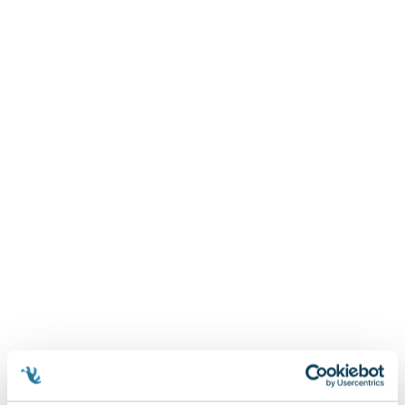
Zygmunt Freud
Agata Passent
Michel Moran
Maciej Orłoś
Jo Nesbo
Katarzyna Miller
Antoine de Saint Exupery
Lew Tołstoj
Mark Twain
Marcin Meller
Paulina Młynarska
ks. Piotr Pawlukiewicz
Jarosław Sokołowski
Piotr Latocha
Michael Scott
Piotr Semka
Jarosław Iwaszkiewicz