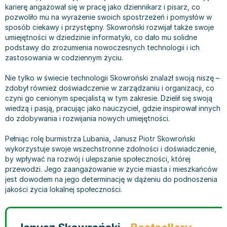
karierę angażował się w pracę jako dziennikarz i pisarz, co
Bajki wiersze
Książki: finanse, księgowość, bankowość
Książki: pamiętniki, dzienniki i listy
Liceum i technikum
Książki o sportowcach
Julian Tuwim
pozwoliło mu na wyrażenie swoich spostrzeżeń i pomysłów w
Do kolorowania i naklejania
Książki o gospodarce
Wywiady, wspomnienia - książki
Podręczniki do 1 klasy liceum i technikum
Książki: Turystyka i podróże
Bracia Grimm
sposób ciekawy i przystępny. Skowroński rozwijał także swoje
Kontrastowe obrazki
Inne
Komiksy
Podręczniki do 2 klasy liceum i technikum
Albumy krajoznawcze
Stephen King
umiejętności w dziedzinie informatyki, co dało mu solidne
podstawy do zrozumienia nowoczesnych technologii i ich
Kreatywne / Aktywizujące
Książki o marketingu
Komiksy dla dorosłych
Podręczniki do 3 klasy liceum i technikum
Albumy krajoznawcze - Polska
Tanya Valko
zastosowania w codziennym życiu.
Poznawanie świata
Książki o zarządzaniu
Komiksy dla dzieci
Podręczniki do klasy 4 liceum i technikum
Albumy krajoznawcze - Świat
Lauren Kate
Podręczniki szkolne
Historia - książki
Komiksy dla młodzieży
Podręczniki do szkoły zawodowej
Atlasy
Jan Brzechwa
Nie tylko w świecie technologii Skowroński znalazł swoją niszę –
zdobył również doświadczenie w zarządzaniu i organizacji, co
Edukacja przedszkolna
Archeologia - książki
Komiksy obcojęzyczne
Podręczniki do 1 klasy szkoły zawodowej
Atlasy - Polska
E. L. James
czyni go cenionym specjalistą w tym zakresie. Dzielił się swoją
Liceum, Technikum
Historia Polski - książki
Fantastyka, horror - książki
Podręczniki do 2 klasy szkoły zawodowej
Atlasy - świat
Virginia C. Andrews
wiedzą i pasją, pracując jako nauczyciel, gdzie inspirował innych
Szkoła podstawowa
Historia świata - książki
Książki fantasy
Podręczniki do 3 klasy szkoły zawodowej
Globusy
Waldemar Łysiak
do zdobywania i rozwijania nowych umiejętności.
Szkoły wyższe
II Wojna Światowa - książki
Książki horrory
Książki dla dzieci
Mapy
Monika Szwaja
Pełniąc rolę burmistrza Lubania, Janusz Piotr Skowroński
Szkoła zawodowa
Książki militarne
Science Fiction - książki
Książki dla dzieci do 2 lat
Mapy - Polska
Camilla Läckberg
wykorzystuje swoje wszechstronne zdolności i doświadczenie,
Książki: Prawo
Książki kryminały
Książki: bajki dla dzieci do 2 lat
Mapy - Świat
Jan Kochanowski
by wpływać na rozwój i ulepszanie społeczności, której
Inne
Książki z poezją, aforyzmami i dramaty
Do kąpieli i zabawy
Przewodniki turystyczne
Henning Mankell
przewodzi. Jego zaangażowanie w życie miasta i mieszkańców
jest dowodem na jego determinację w dążeniu do podnoszenia
Książki: Prawo administracyjne
Książki dramaty
Kolorowanki i książki do naklejania do 2 lat
Przewodniki turystyczne - Polska
Beata Pawlikowska
jakości życia lokalnej społeczności.
Książki: Prawo cywilne
Książki humorystyczne i aforyzmy
Książki grające, z puzzlami i magnesami do 2 lat
Przewodniki turystyczne - Świat
L.J. Smith
Książki: Prawo finansowe
Tomiki poezji
Obrazki kontrastowe dla niemowląt
Książki: Zdrowie, rodzina, związki
Diana Palmer
Książki: Prawo karne
Książki o sztuce
Poznawanie świata dla dzieci do 2 lat - książki
Książki: Rodzina, związki
Bear Grylls