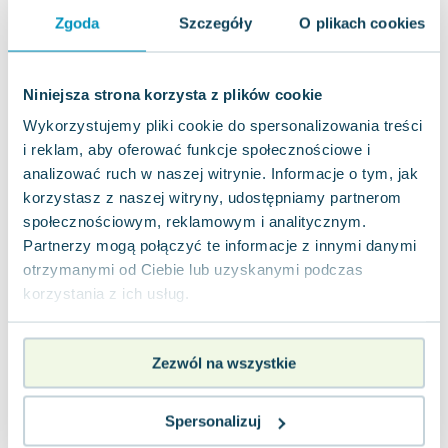
Joseph Murphy
Zgoda
Szczegóły
O plikach cookies
Jan Sztaudynger
Aleksander Puszkin
Oscar Wilde
Niniejsza strona korzysta z plików cookie
Małgorzata Ohme
Wykorzystujemy pliki cookie do spersonalizowania treści
Maddie Ziegler
i reklam, aby oferować funkcje społecznościowe i
Leszek Czarnecki
analizować ruch w naszej witrynie. Informacje o tym, jak
Joanna Racewicz
korzystasz z naszej witryny, udostępniamy partnerom
społecznościowym, reklamowym i analitycznym.
Maria Seweryn
Partnerzy mogą połączyć te informacje z innymi danymi
Janina Zającówna
otrzymanymi od Ciebie lub uzyskanymi podczas
Eric Helms
korzystania z ich usług.
Anna Prus (oprac.)
Nela Mała Reporterka
Agnieszka Maciąg
Zezwól na wszystkie
Barbara Wrzesińska
Terry Pratchett
Spersonalizuj
Virginia Woolf