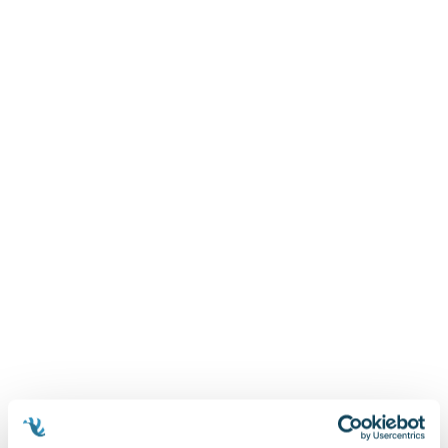
Zygmunt Freud
Agata Passent
Michel Moran
Maciej Orłoś
Jo Nesbo
Katarzyna Miller
Antoine de Saint Exupery
Lew Tołstoj
Mark Twain
Marcin Meller
Paulina Młynarska
ks. Piotr Pawlukiewicz
Jarosław Sokołowski
Piotr Latocha
Michael Scott
Piotr Semka
Jarosław Iwaszkiewicz