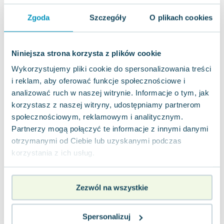
Joseph Murphy
Zgoda
Szczegóły
O plikach cookies
Jan Sztaudynger
Aleksander Puszkin
Oscar Wilde
Niniejsza strona korzysta z plików cookie
Małgorzata Ohme
Wykorzystujemy pliki cookie do spersonalizowania treści
Maddie Ziegler
i reklam, aby oferować funkcje społecznościowe i
Leszek Czarnecki
analizować ruch w naszej witrynie. Informacje o tym, jak
Joanna Racewicz
korzystasz z naszej witryny, udostępniamy partnerom
Maria Seweryn
społecznościowym, reklamowym i analitycznym.
Janina Zającówna
Partnerzy mogą połączyć te informacje z innymi danymi
Eric Helms
otrzymanymi od Ciebie lub uzyskanymi podczas
Anna Prus (oprac.)
korzystania z ich usług.
Nela Mała Reporterka
Agnieszka Maciąg
Zezwól na wszystkie
Barbara Wrzesińska
Terry Pratchett
Virginia Woolf
Spersonalizuj