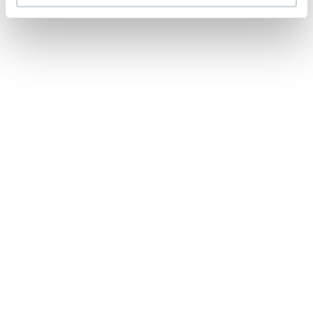
Lorraine Warren
Ajahn Brahm
Lucinda Riley
Jacek Walkiewicz