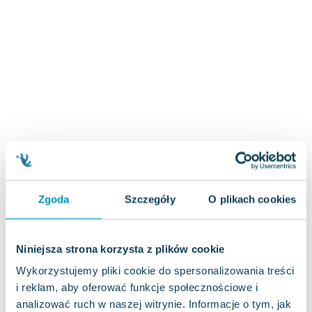
Zygmunt Freud
Agata Passent
Michel Moran
Maciej Orłoś
Jo Nesbo
Katarzyna Miller
Antoine de Saint Exupery
Lew Tołstoj
Mark Twain
Marcin Meller
Paulina Młynarska
Zgoda
Szczegóły
O plikach cookies
ks. Piotr Pawlukiewicz
Jarosław Sokołowski
Niniejsza strona korzysta z plików cookie
Piotr Latocha
Michael Scott
Wykorzystujemy pliki cookie do spersonalizowania treści
Piotr Semka
i reklam, aby oferować funkcje społecznościowe i
analizować ruch w naszej witrynie. Informacje o tym, jak
Jarosław Iwaszkiewicz