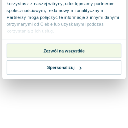
korzystasz z naszej witryny, udostępniamy partnerom
Joseph Murphy
społecznościowym, reklamowym i analitycznym.
Jan Sztaudynger
Partnerzy mogą połączyć te informacje z innymi danymi
Aleksander Puszkin
otrzymanymi od Ciebie lub uzyskanymi podczas
Oscar Wilde
korzystania z ich usług.
Małgorzata Ohme
Maddie Ziegler
Leszek Czarnecki
Zezwól na wszystkie
Joanna Racewicz
Maria Seweryn
Spersonalizuj
Janina Zającówna
Eric Helms
Anna Prus (oprac.)
Nela Mała Reporterka
Agnieszka Maciąg
Barbara Wrzesińska
Terry Pratchett
Virginia Woolf