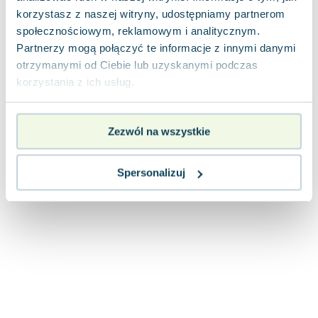
Joseph Murphy
korzystasz z naszej witryny, udostępniamy partnerom
Jan Sztaudynger
społecznościowym, reklamowym i analitycznym.
Aleksander Puszkin
Partnerzy mogą połączyć te informacje z innymi danymi
otrzymanymi od Ciebie lub uzyskanymi podczas
Oscar Wilde
korzystania z ich usług.
Małgorzata Ohme
Maddie Ziegler
Leszek Czarnecki
Zezwól na wszystkie
Joanna Racewicz
Maria Seweryn
Spersonalizuj
Janina Zającówna
Eric Helms
Anna Prus (oprac.)
Nela Mała Reporterka
Agnieszka Maciąg
Barbara Wrzesińska
Terry Pratchett
Virginia Woolf