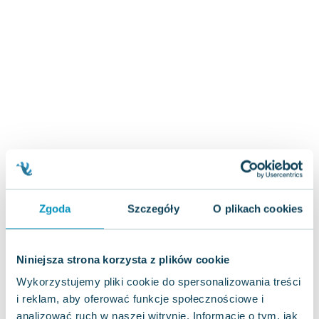
Zygmunt Freud
Agata Passent
Michel Moran
Maciej Orłoś
Jo Nesbo
Katarzyna Miller
Antoine de Saint Exupery
Lew Tołstoj
Mark Twain
Marcin Meller
Paulina Młynarska
Zgoda
Szczegóły
O plikach cookies
ks. Piotr Pawlukiewicz
Jarosław Sokołowski
Piotr Latocha
Niniejsza strona korzysta z plików cookie
Michael Scott
Wykorzystujemy pliki cookie do spersonalizowania treści
Piotr Semka
i reklam, aby oferować funkcje społecznościowe i
Jarosław Iwaszkiewicz
analizować ruch w naszej witrynie. Informacje o tym, jak