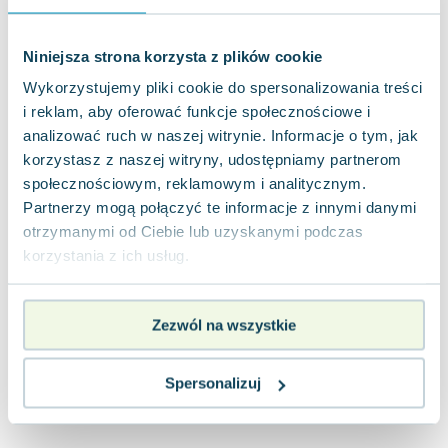
Joseph Murphy
Jan Sztaudynger
Niniejsza strona korzysta z plików cookie
Aleksander Puszkin
Wykorzystujemy pliki cookie do spersonalizowania treści
Oscar Wilde
i reklam, aby oferować funkcje społecznościowe i
Małgorzata Ohme
analizować ruch w naszej witrynie. Informacje o tym, jak
Maddie Ziegler
korzystasz z naszej witryny, udostępniamy partnerom
Leszek Czarnecki
społecznościowym, reklamowym i analitycznym.
Joanna Racewicz
Partnerzy mogą połączyć te informacje z innymi danymi
Maria Seweryn
otrzymanymi od Ciebie lub uzyskanymi podczas
Janina Zającówna
korzystania z ich usług.
Eric Helms
Anna Prus (oprac.)
Zezwól na wszystkie
Nela Mała Reporterka
Agnieszka Maciąg
Barbara Wrzesińska
Spersonalizuj
Terry Pratchett
Virginia Woolf