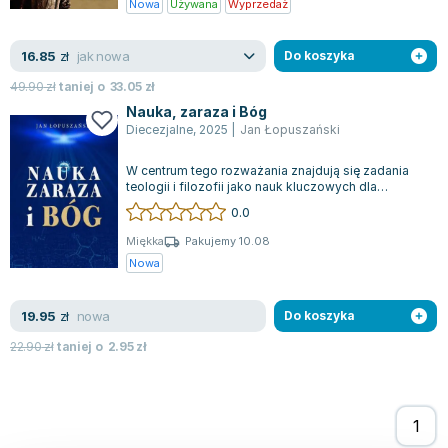
Nowa
Używana
Wyprzedaż
Joseph Murphy
Jan Sztaudynger
jak nowa
16.85
zł
Do koszyka
Aleksander Puszkin
49.90
zł
taniej o
33.05
zł
Oscar Wilde
Nauka, zaraza i Bóg
Małgorzata Ohme
Diecezjalne
,
2025
|
Jan Łopuszański
Maddie Ziegler
Leszek Czarnecki
W centrum tego rozważania znajdują się zadania
teologii i filozofii jako nauk kluczowych dla
Joanna Racewicz
Kościoła, którego misją jest szerzeni...
0.0
Maria Seweryn
Miękka
Pakujemy 10.08
Janina Zającówna
Nowa
Eric Helms
Anna Prus (oprac.)
nowa
19.95
zł
Do koszyka
Nela Mała Reporterka
22.90
zł
taniej o
2.95
zł
Agnieszka Maciąg
Barbara Wrzesińska
Terry Pratchett
Virginia Woolf