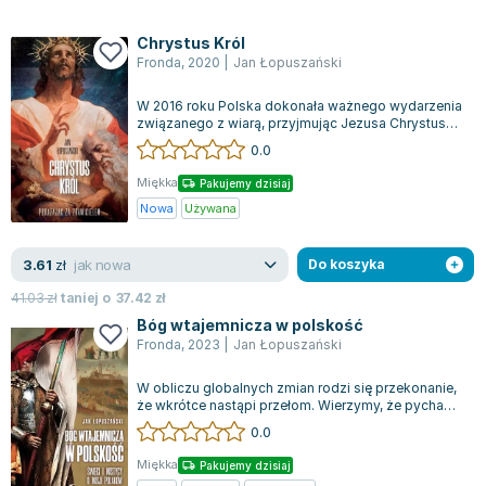
Zygmunt Freud
Chrystus Król
Agata Passent
Fronda
,
2020
|
Jan Łopuszański
Michel Moran
Maciej Orłoś
W 2016 roku Polska dokonała ważnego wydarzenia
związanego z wiarą, przyjmując Jezusa Chrystusa
Jo Nesbo
jako Króla i Pana w ramach Jubileus...
0.0
Katarzyna Miller
Miękka
Pakujemy dzisiaj
Antoine de Saint Exupery
Nowa
Używana
Lew Tołstoj
Mark Twain
jak nowa
3.61
zł
Do koszyka
Marcin Meller
41.03
zł
taniej o
37.42
zł
Paulina Młynarska
Bóg wtajemnicza w polskość
ks. Piotr Pawlukiewicz
Fronda
,
2023
|
Jan Łopuszański
Jarosław Sokołowski
Piotr Latocha
W obliczu globalnych zmian rodzi się przekonanie,
że wkrótce nastąpi przełom. Wierzymy, że pycha
Michael Scott
zła zostanie pokonana przez Jezus...
0.0
Piotr Semka
Miękka
Pakujemy dzisiaj
Jarosław Iwaszkiewicz