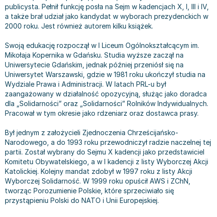
publicysta. Pełnił funkcję posła na Sejm w kadencjach X, I, III i IV,
Bajki wiersze
Książki: finanse, księgowość, bankowość
Książki: pamiętniki, dzienniki i listy
Liceum i technikum
Książki o sportowcach
Julian Tuwim
a także brał udział jako kandydat w wyborach prezydenckich w
Do kolorowania i naklejania
Książki o gospodarce
Wywiady, wspomnienia - książki
Podręczniki do 1 klasy liceum i technikum
Książki: Turystyka i podróże
Bracia Grimm
2000 roku. Jest również autorem kilku książek.
Kontrastowe obrazki
Inne
Komiksy
Podręczniki do 2 klasy liceum i technikum
Albumy krajoznawcze
Stephen King
Swoją edukację rozpoczął w I Liceum Ogólnokształcącym im.
Kreatywne / Aktywizujące
Książki o marketingu
Komiksy dla dorosłych
Podręczniki do 3 klasy liceum i technikum
Albumy krajoznawcze - Polska
Tanya Valko
Mikołaja Kopernika w Gdańsku. Studia wyższe zaczął na
Poznawanie świata
Książki o zarządzaniu
Komiksy dla dzieci
Podręczniki do klasy 4 liceum i technikum
Albumy krajoznawcze - Świat
Lauren Kate
Uniwersytecie Gdańskim, jednak później przeniósł się na
Podręczniki szkolne
Historia - książki
Komiksy dla młodzieży
Podręczniki do szkoły zawodowej
Atlasy
Jan Brzechwa
Uniwersytet Warszawski, gdzie w 1981 roku ukończył studia na
Wydziale Prawa i Administracji. W latach PRL-u był
Edukacja przedszkolna
Archeologia - książki
Komiksy obcojęzyczne
Podręczniki do 1 klasy szkoły zawodowej
Atlasy - Polska
E. L. James
zaangażowany w działalność opozycyjną, służąc jako doradca
Liceum, Technikum
Historia Polski - książki
Fantastyka, horror - książki
Podręczniki do 2 klasy szkoły zawodowej
Atlasy - świat
Virginia C. Andrews
dla „Solidarności” oraz „Solidarności” Rolników Indywidualnych.
Szkoła podstawowa
Historia świata - książki
Książki fantasy
Podręczniki do 3 klasy szkoły zawodowej
Globusy
Waldemar Łysiak
Pracował w tym okresie jako rdzeniarz oraz dostawca prasy.
Szkoły wyższe
II Wojna Światowa - książki
Książki horrory
Książki dla dzieci
Mapy
Monika Szwaja
Był jednym z założycieli Zjednoczenia Chrześcijańsko-
Szkoła zawodowa
Książki militarne
Science Fiction - książki
Książki dla dzieci do 2 lat
Mapy - Polska
Camilla Läckberg
Narodowego, a do 1993 roku przewodniczył radzie naczelnej tej
Książki: Prawo
Książki kryminały
Książki: bajki dla dzieci do 2 lat
Mapy - Świat
Jan Kochanowski
partii. Został wybrany do Sejmu X kadencji jako przedstawiciel
Inne
Książki z poezją, aforyzmami i dramaty
Do kąpieli i zabawy
Przewodniki turystyczne
Henning Mankell
Komitetu Obywatelskiego, a w I kadencji z listy Wyborczej Akcji
Katolickiej. Kolejny mandat zdobył w 1997 roku z listy Akcji
Książki: Prawo administracyjne
Książki dramaty
Kolorowanki i książki do naklejania do 2 lat
Przewodniki turystyczne - Polska
Beata Pawlikowska
Wyborczej Solidarność. W 1999 roku opuścił AWS i ZChN,
Książki: Prawo cywilne
Książki humorystyczne i aforyzmy
Książki grające, z puzzlami i magnesami do 2 lat
Przewodniki turystyczne - Świat
L.J. Smith
tworząc Porozumienie Polskie, które sprzeciwiało się
Książki: Prawo finansowe
Tomiki poezji
Obrazki kontrastowe dla niemowląt
Książki: Zdrowie, rodzina, związki
Diana Palmer
przystąpieniu Polski do NATO i Unii Europejskiej.
Książki: Prawo karne
Książki o sztuce
Poznawanie świata dla dzieci do 2 lat - książki
Książki: Rodzina, związki
Bear Grylls