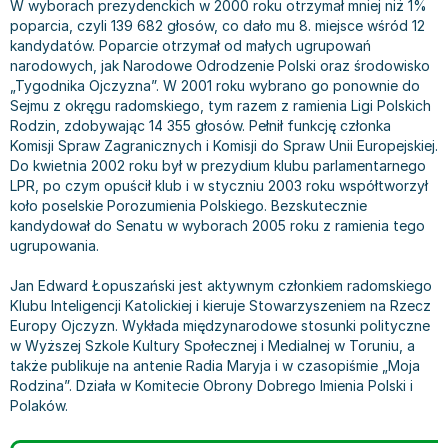
W wyborach prezydenckich w 2000 roku otrzymał mniej niż 1%
Książki: Prawo konstytucyjne
Książki: Film, muzyka, teatr
Książki dla dzieci 3-5 lat
Książki: Zdrowie
Dean Koontz
poparcia, czyli 139 682 głosów, co dało mu 8. miejsce wśród 12
Książki: Prawo międzynarodowe
Książki: Historia sztuki
Książki: bajki dla dzieci 3-5 lat
Kuchnia i diety - książki
Andrzej Sapkowski
kandydatów. Poparcie otrzymał od małych ugrupowań
Książki: Prawo - orzecznictwo
Książki o architekturze
Kolorowanki i książki do naklejania 3-5 lat
Autorskie książki kucharskie
Stephenie Meyer
narodowych, jak Narodowe Odrodzenie Polski oraz środowisko
„Tygodnika Ojczyzna”. W 2001 roku wybrano go ponownie do
Książki: Prawo pracy
Książki: Sztuka użytkowa
Książki do nauki języków obcych 3-5 lat
Ciasta, desery, wypieki - książki
Robert Ludlum
Sejmu z okręgu radomskiego, tym razem z ramienia Ligi Polskich
Książki: Prawo Unii Europejskiej
Książki: Sztuki wizualne
Książki do nauki pisania i liczenia 3-5 lat
Diety, zdrowe żywienie - książki
Maria Czubaszek
Rodzin, zdobywając 14 355 głosów. Pełnił funkcję członka
Teksty aktów prawnych
Inne
Książki grające, z puzzlami i magnesami 3-5 lat
Książki kucharskie
Nora Roberts
Komisji Spraw Zagranicznych i Komisji do Spraw Unii Europejskiej.
Do kwietnia 2002 roku był w prezydium klubu parlamentarnego
Książki medyczne i naukowe
Kreatywne i aktywizujące książki dla dzieci 3-5 lat
Kuchnia polska - książki
Mario Vargas Llosa
LPR, po czym opuścił klub i w styczniu 2003 roku współtworzył
Chemia - książki
Poznawanie świata dla dzieci 3-5 lat - książki
Napoje - książki
Katarzyna Grochola
koło poselskie Porozumienia Polskiego. Bezskutecznie
Książki o fizyce i astronomii
Książki o zainteresowaniach dla dzieci 3-5 lat
Książki: Poradniki
Ewa Nowak
kandydował do Senatu w wyborach 2005 roku z ramienia tego
ugrupowania.
Geografia - książki
Książki dla dzieci 6-8 lat
Inne
Robin Cook
Inne
Książki do nauki czytania 6-8 lat
Książki: Dom, ogród - poradniki
Carlos Ruiz Zafon
Jan Edward Łopuszański jest aktywnym członkiem radomskiego
Książki do matematyki
Książki do nauki języków obcych 6-8 lat
Książki: Hobby - poradniki
Konrad Gaca
Klubu Inteligencji Katolickiej i kieruje Stowarzyszeniem na Rzecz
Książki medyczne
Książki do nauki pisania i liczenia 6-8 lat
Książki: Moda, uroda, savoir vivre - poradniki
Jerzy Zięba
Europy Ojczyzn. Wykłada międzynarodowe stosunki polityczne
w Wyższej Szkole Kultury Społecznej i Medialnej w Toruniu, a
Książki do nauk przyrodniczych
Kreatywne i aktywizujące książki dla dzieci 6-8 lat
Książki pamiątkowe
Jodi Picoult
także publikuje na antenie Radia Maryja i w czasopiśmie „Moja
Technika, inżynieria, technologia - książki, podręczniki -
Literatura dla dzieci 6-8 lat
Pozostałe książki
Dorota Terakowska
Rodzina”. Działa w Komitecie Obrony Dobrego Imienia Polski i
nauki ścisłe
Poznawanie świata dla dzieci 6-8 lat - książki
Abbi Glines
Polaków.
Książki do nauk społecznych i humanistycznych
Książki o zainteresowaniach dla dzieci 6-8 lat
Alfred Szklarski