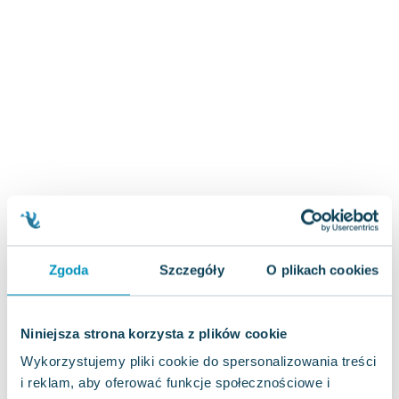
Zygmunt Freud
Agata Passent
Michel Moran
Maciej Orłoś
Jo Nesbo
Katarzyna Miller
Antoine de Saint Exupery
Lew Tołstoj
Mark Twain
Marcin Meller
Paulina Młynarska
Zgoda
Szczegóły
O plikach cookies
ks. Piotr Pawlukiewicz
Jarosław Sokołowski
Piotr Latocha
Niniejsza strona korzysta z plików cookie
Michael Scott
Wykorzystujemy pliki cookie do spersonalizowania treści
Piotr Semka
i reklam, aby oferować funkcje społecznościowe i
Jarosław Iwaszkiewicz