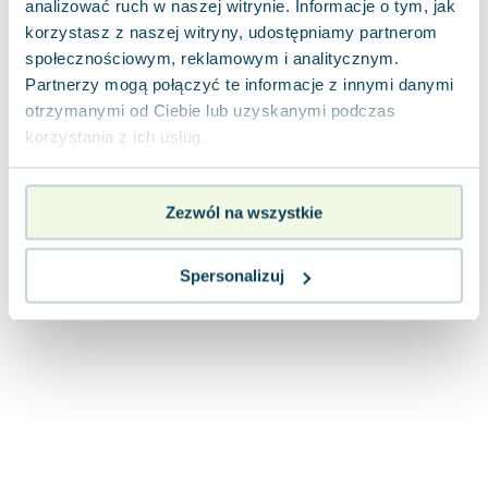
analizować ruch w naszej witrynie. Informacje o tym, jak
Joseph Murphy
korzystasz z naszej witryny, udostępniamy partnerom
Jan Sztaudynger
społecznościowym, reklamowym i analitycznym.
Aleksander Puszkin
Partnerzy mogą połączyć te informacje z innymi danymi
Oscar Wilde
otrzymanymi od Ciebie lub uzyskanymi podczas
Małgorzata Ohme
korzystania z ich usług.
Maddie Ziegler
Leszek Czarnecki
Zezwól na wszystkie
Joanna Racewicz
Maria Seweryn
Janina Zającówna
Spersonalizuj
Eric Helms
Anna Prus (oprac.)
Nela Mała Reporterka
Agnieszka Maciąg
Barbara Wrzesińska
Terry Pratchett
Virginia Woolf