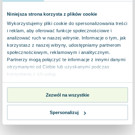
Joseph Murphy
Jan Sztaudynger
Niniejsza strona korzysta z plików cookie
Aleksander Puszkin
Wykorzystujemy pliki cookie do spersonalizowania treści
Oscar Wilde
i reklam, aby oferować funkcje społecznościowe i
Małgorzata Ohme
analizować ruch w naszej witrynie. Informacje o tym, jak
Maddie Ziegler
korzystasz z naszej witryny, udostępniamy partnerom
Leszek Czarnecki
społecznościowym, reklamowym i analitycznym.
Joanna Racewicz
Partnerzy mogą połączyć te informacje z innymi danymi
otrzymanymi od Ciebie lub uzyskanymi podczas
Maria Seweryn
korzystania z ich usług.
Janina Zającówna
Eric Helms
Anna Prus (oprac.)
Zezwól na wszystkie
Nela Mała Reporterka
Agnieszka Maciąg
Spersonalizuj
Barbara Wrzesińska
Terry Pratchett
Virginia Woolf