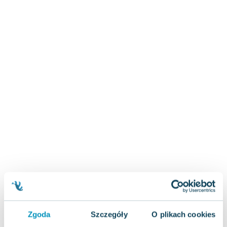
Zygmunt Freud
Agata Passent
Michel Moran
Maciej Orłoś
Jo Nesbo
Katarzyna Miller
Antoine de Saint Exupery
Lew Tołstoj
Mark Twain
Marcin Meller
Paulina Młynarska
ks. Piotr Pawlukiewicz
Jarosław Sokołowski
Piotr Latocha
Michael Scott
Piotr Semka
Zgoda
Szczegóły
O plikach cookies
Jarosław Iwaszkiewicz