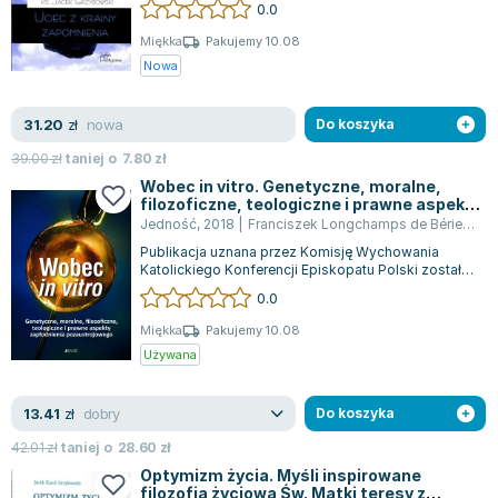
Książki: Psychologia, motywacja
Nauki historyczne - książki
Dan Brown
0.0
Książki o naukach politycznych dla studentów
Bolesław Prus
Miękka
Pakujemy 10.08
Książki do nauk przyrodniczych dla studentów
Clive Cussler
Nowa
Książki do nauk społecznych dla studentów
Wanda Chotomska
Książki do nauk ścisłych dla studentów
Józef Ignacy Kraszewski
nowa
31.20
zł
Do koszyka
Prawo - książki dla studentów
Clive Staples Lewis
39.00
zł
taniej o
7.80
zł
Technologia żywności - książki
Martyna Wojciechowska
Wobec in vitro. Genetyczne, moralne,
Zarządzanie i marketing - książki
Melissa De la Cruz
filozoficzne, teologiczne i prawne aspekty
zapłodnienia pozaustrojowego
Jedność
,
2018
|
Franciszek Longchamps de Bérier
,
Jac
Nauka języków obcych - książki
Blanka Lipińska
Publikacja uznana przez Komisję Wychowania
Podręczniki dla nauczycieli - metodyka
Jaś Kapela
Katolickiego Konferencji Episkopatu Polski została
stworzona jako dodatkowy materiał do...
Repetytoria, testy i materiały pomocnicze
Agatha Christie
0.0
Witold Gadowski
Miękka
Pakujemy 10.08
Jan Pietrzak
Używana
Marcin Kowalczyk
Piotr Zychowicz
dobry
13.41
zł
Do koszyka
Joanna Jabłczyńska
42.01
zł
taniej o
28.60
zł
Piotr Kościelny
Optymizm życia. Myśli inspirowane
Jan Piński
filozofią życiową Św. Matki teresy z