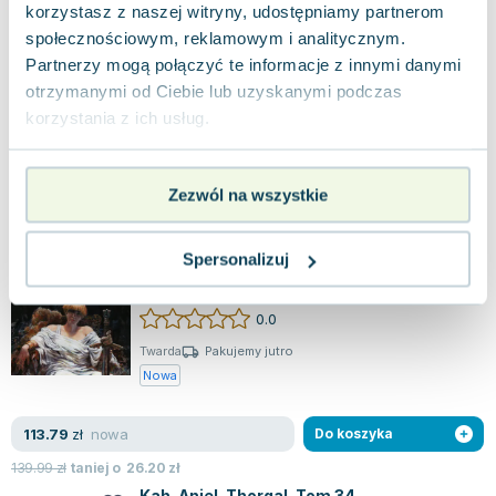
Thorgalu Aegirssonie, stworzonej przez sławnego
korzystasz z naszej witryny, udostępniamy partnerom
scenarzystę Jeana Van Hamme i u...
0.0
społecznościowym, reklamowym i analitycznym.
Partnerzy mogą połączyć te informacje z innymi danymi
Miękka
Pakujemy 11.08
Nowa
otrzymanymi od Ciebie lub uzyskanymi podczas
korzystania z ich usług.
nowa
24.38
zł
Do koszyka
29.99
zł
taniej o
5.61
zł
Zezwól na wszystkie
Skarga Utraconych Ziem
Egmont
,
2025
|
Jean Dufaux
,
Grzegorz Rosiński
Spersonalizuj
Zbiorcze wydanie cenionej sagi fantasy "Skarga
Utraconych Ziem", stworzone przez Grzegorza
Rosińskiego, autora znanego z "Thorgala...
0.0
Twarda
Pakujemy jutro
Nowa
nowa
113.79
zł
Do koszyka
139.99
zł
taniej o
26.20
zł
Kah-Aniel. Thorgal. Tom 34