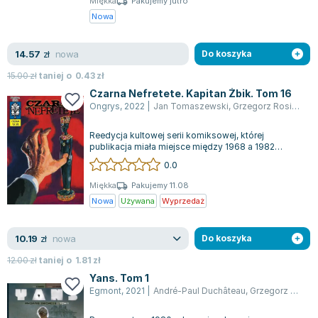
Miękka
Pakujemy jutro
Joseph Murphy
Nowa
Jan Sztaudynger
Aleksander Puszkin
nowa
14.57
zł
Do koszyka
Oscar Wilde
15.00
zł
taniej o
0.43
zł
Małgorzata Ohme
Czarna Nefretete. Kapitan Żbik. Tom 16
Maddie Ziegler
Ongrys
,
2022
|
Jan Tomaszewski
,
Grzegorz Rosiński
,
p
Leszek Czarnecki
Reedycja kultowej serii komiksowej, której
Joanna Racewicz
publikacja miała miejsce między 1968 a 1982
Maria Seweryn
rokiem, przywraca historie znakomitego kapi...
0.0
Janina Zającówna
Miękka
Pakujemy 11.08
Eric Helms
Nowa
Używana
Wyprzedaż
Anna Prus (oprac.)
Nela Mała Reporterka
nowa
10.19
zł
Do koszyka
Agnieszka Maciąg
12.00
zł
taniej o
1.81
zł
Barbara Wrzesińska
Yans. Tom 1
Terry Pratchett
Egmont
,
2021
|
André-Paul Duchâteau
,
Grzegorz Rosiński
Virginia Woolf