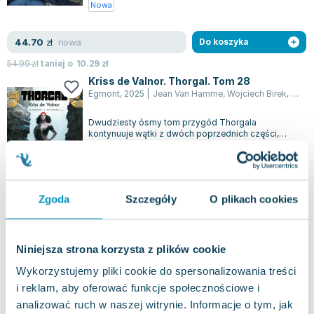
Nowa
nowa
44.70
zł
Do koszyka
54.99
zł
taniej o
10.29
zł
Kriss de Valnor. Thorgal. Tom 28
Egmont
,
2025
|
Jean Van Hamme
,
Wojciech Birek
,
Grzeg
Dwudziesty ósmy tom przygód Thorgala
kontynuuje wątki z dwóch poprzednich części,
stawiając bohaterów w sytuacjach pełnych
0.0
napięci...
Twarda
Pakujemy jutro
Nowa
Zgoda
Szczegóły
O plikach cookies
nowa
32.51
zł
Do koszyka
39.99
zł
taniej o
7.48
zł
Niniejsza strona korzysta z plików cookie
Zemsta bogini Skaedhi. Thorgal. Tom 43
Wykorzystujemy pliki cookie do spersonalizowania treści
Egmont
,
2025
|
Frédéric Vignaux
,
Yann le Pennetier
,
Grz
i reklam, aby oferować funkcje społecznościowe i
analizować ruch w naszej witrynie. Informacje o tym, jak
Czterdziesty trzeci tom popularnej serii fantasy o