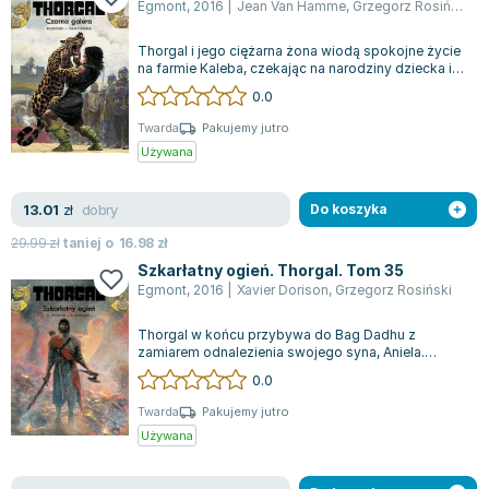
Książki: Psychologia, motywacja
Nauki historyczne - książki
Dan Brown
Egmont
,
2016
|
Jean Van Hamme
,
Grzegorz Rosiński
Książki o naukach politycznych dla studentów
Bolesław Prus
Thorgal i jego ciężarna żona wiodą spokojne życie
Książki do nauk przyrodniczych dla studentów
Clive Cussler
na farmie Kaleba, czekając na narodziny dziecka i
Książki do nauk społecznych dla studentów
Wanda Chotomska
nie planując żadnych podróży....
0.0
Książki do nauk ścisłych dla studentów
Józef Ignacy Kraszewski
Twarda
Pakujemy jutro
Prawo - książki dla studentów
Clive Staples Lewis
Używana
Technologia żywności - książki
Martyna Wojciechowska
Zarządzanie i marketing - książki
Melissa De la Cruz
dobry
13.01
zł
Do koszyka
Nauka języków obcych - książki
Blanka Lipińska
29.99
zł
taniej o
16.98
zł
Podręczniki dla nauczycieli - metodyka
Jaś Kapela
Szkarłatny ogień. Thorgal. Tom 35
Repetytoria, testy i materiały pomocnicze
Agatha Christie
Egmont
,
2016
|
Xavier Dorison
,
Grzegorz Rosiński
Witold Gadowski
Thorgal w końcu przybywa do Bag Dadhu z
Jan Pietrzak
zamiarem odnalezienia swojego syna, Aniela.
Marcin Kowalczyk
Czerwoni Magowie przenoszą duszę potężnego
0.0
mis...
Piotr Zychowicz
Twarda
Pakujemy jutro
Joanna Jabłczyńska
Używana
Piotr Kościelny
Jan Piński