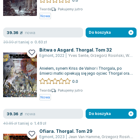
Twarda
Pakujemy jutro
Nowa
nowa
39.36
zł
Do koszyka
39.99
zł
taniej o
0.63
zł
Bitwa o Asgard. Thorgal. Tom 32
Egmont
,
2022
|
Yves Sente
,
Grzegorz Rosiński
,
Wojciech Birek
Anielem, synem Kriss de Valnor i Thorgala, po
śmierci matki opiekują się jego ojciec Thorgal oraz
Aaricia. Jednak spokój rodziny z...
0.0
Twarda
Pakujemy jutro
Nowa
nowa
39.36
zł
Do koszyka
40.85
zł
taniej o
1.49
zł
Ofiara. Thorgal. Tom 29
Egmont
,
2023
|
Jean Van Hamme
,
Grzegorz Rosiński
,
W