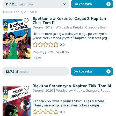
jak nowa
11.42
zł
Do koszyka
15.00
zł
taniej o
3.58
zł
Spotkanie w Kukerite. Część 2. Kapitan
Żbik. Tom 11
Ongrys
,
2019
|
Władysław Krupka
,
Grzegorz Rosiński
Historia rozwija się w dalszym ciągu po zeszycie
„Zapalniczka z pozytywką”. Kapitan Żbik oraz jego
zespół dochodzeniowy zajmują si...
0.0
Miękka
Pakujemy 11.08
Nowa
nowa
12.72
zł
Do koszyka
Błękitna Serpentyna. Kapitan Żbik. Tom 14
Ongrys
,
2020
|
Władysław Krupka
,
Grzegorz Rosiński
,
Kapitan Żbik wraz z porucznikami Olą i Marzeną
intensywnie ścigają międzynarodową grupę
przemytników, która działa na terenie NRD,...
0.0