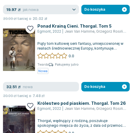
jak nowa
19.97
zł
Do koszyka
39.99
zł
taniej o
20.02
zł
Ponad Krainą Cieni. Thorgal. Tom 5
Egmont
,
2022
|
Jean Van Hamme
,
Grzegorz Rosiński
,
W
Piąty tom kultowej serii fantasy, umiejscowionej w
realiach średniowiecznej Europy, kontynuuje
opowieść o losach Thorgala. "Ponad...
0.0
Twarda
Pakujemy jutro
Nowa
nowa
32.51
zł
Do koszyka
39.99
zł
taniej o
7.48
zł
Królestwo pod piaskiem. Thorgal. Tom 26
Egmont
,
2022
|
Jean Van Hamme
,
Grzegorz Rosiński
,
W
Thorgal, wędrujący z rodziną, poszukuje
spokojnego miejsca do życia, z dala od przemocy i
tyranii. Podróżując łodzią, docierają do...
0.0