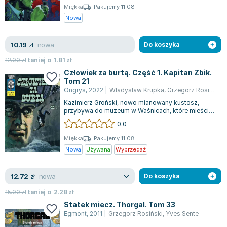
Miękka
Pakujemy 11.08
Nowa
nowa
10.19
zł
Do koszyka
12.00
zł
taniej o
1.81
zł
Człowiek za burtą. Część 1. Kapitan Żbik.
Tom 21
Ongrys
,
2022
|
Władysław Krupka
,
Grzegorz Rosiński
,
Kazimierz Groński, nowo mianowany kustosz,
przybywa do muzeum w Waśnicach, które mieści
się w średniowiecznym zamku. Jego poprzedn...
0.0
Miękka
Pakujemy 11.08
Nowa
Używana
Wyprzedaż
nowa
12.72
zł
Do koszyka
15.00
zł
taniej o
2.28
zł
Statek miecz. Thorgal. Tom 33
Egmont
,
2011
|
Grzegorz Rosiński
,
Yves Sente