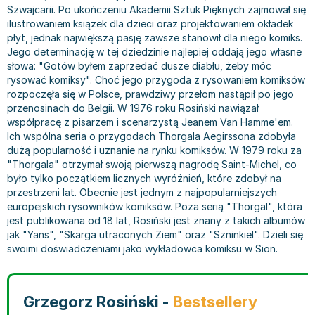
Szwajcarii. Po ukończeniu Akademii Sztuk Pięknych zajmował się
Bajki wiersze
Książki: finanse, księgowość, bankowość
Książki: pamiętniki, dzienniki i listy
Liceum i technikum
Książki o sportowcach
Julian Tuwim
ilustrowaniem książek dla dzieci oraz projektowaniem okładek
Do kolorowania i naklejania
Książki o gospodarce
Wywiady, wspomnienia - książki
Podręczniki do 1 klasy liceum i technikum
Książki: Turystyka i podróże
Bracia Grimm
płyt, jednak największą pasję zawsze stanowił dla niego komiks.
Kontrastowe obrazki
Inne
Komiksy
Podręczniki do 2 klasy liceum i technikum
Albumy krajoznawcze
Stephen King
Jego determinację w tej dziedzinie najlepiej oddają jego własne
słowa: "Gotów byłem zaprzedać dusze diabłu, żeby móc
Kreatywne / Aktywizujące
Książki o marketingu
Komiksy dla dorosłych
Podręczniki do 3 klasy liceum i technikum
Albumy krajoznawcze - Polska
Tanya Valko
rysować komiksy". Choć jego przygoda z rysowaniem komiksów
Poznawanie świata
Książki o zarządzaniu
Komiksy dla dzieci
Podręczniki do klasy 4 liceum i technikum
Albumy krajoznawcze - Świat
Lauren Kate
rozpoczęła się w Polsce, prawdziwy przełom nastąpił po jego
Podręczniki szkolne
Historia - książki
Komiksy dla młodzieży
Podręczniki do szkoły zawodowej
Atlasy
Jan Brzechwa
przenosinach do Belgii. W 1976 roku Rosiński nawiązał
współpracę z pisarzem i scenarzystą Jeanem Van Hamme'em.
Edukacja przedszkolna
Archeologia - książki
Komiksy obcojęzyczne
Podręczniki do 1 klasy szkoły zawodowej
Atlasy - Polska
E. L. James
Ich wspólna seria o przygodach Thorgala Aegirssona zdobyła
Liceum, Technikum
Historia Polski - książki
Fantastyka, horror - książki
Podręczniki do 2 klasy szkoły zawodowej
Atlasy - świat
Virginia C. Andrews
dużą popularność i uznanie na rynku komiksów. W 1979 roku za
Szkoła podstawowa
Historia świata - książki
Książki fantasy
Podręczniki do 3 klasy szkoły zawodowej
Globusy
Waldemar Łysiak
"Thorgala" otrzymał swoją pierwszą nagrodę Saint-Michel, co
Szkoły wyższe
II Wojna Światowa - książki
Książki horrory
Książki dla dzieci
Mapy
Monika Szwaja
było tylko początkiem licznych wyróżnień, które zdobył na
przestrzeni lat. Obecnie jest jednym z najpopularniejszych
Szkoła zawodowa
Książki militarne
Science Fiction - książki
Książki dla dzieci do 2 lat
Mapy - Polska
Camilla Läckberg
europejskich rysowników komiksów. Poza serią "Thorgal", która
Książki: Prawo
Książki kryminały
Książki: bajki dla dzieci do 2 lat
Mapy - Świat
Jan Kochanowski
jest publikowana od 18 lat, Rosiński jest znany z takich albumów
Inne
Książki z poezją, aforyzmami i dramaty
Do kąpieli i zabawy
Przewodniki turystyczne
Henning Mankell
jak "Yans", "Skarga utraconych Ziem" oraz "Szninkiel". Dzieli się
swoimi doświadczeniami jako wykładowca komiksu w Sion.
Książki: Prawo administracyjne
Książki dramaty
Kolorowanki i książki do naklejania do 2 lat
Przewodniki turystyczne - Polska
Beata Pawlikowska
Książki: Prawo cywilne
Książki humorystyczne i aforyzmy
Książki grające, z puzzlami i magnesami do 2 lat
Przewodniki turystyczne - Świat
L.J. Smith
Książki: Prawo finansowe
Tomiki poezji
Obrazki kontrastowe dla niemowląt
Książki: Zdrowie, rodzina, związki
Diana Palmer
Grzegorz Rosiński -
Bestsellery
Książki: Prawo karne
Książki o sztuce
Poznawanie świata dla dzieci do 2 lat - książki
Książki: Rodzina, związki
Bear Grylls