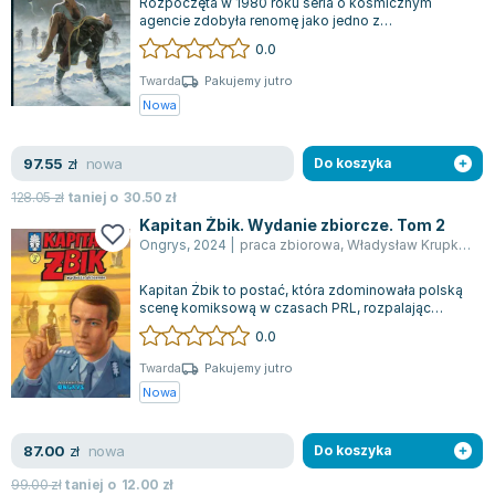
Rozpoczęta w 1980 roku seria o kosmicznym
Lorraine Warren
agencie zdobyła renomę jako jedno z
Ajahn Brahm
najważniejszych dzieł Grzegorza Rosińskiego,
0.0
obok sł...
Lucinda Riley
Twarda
Pakujemy jutro
Jacek Walkiewicz
Nowa
nowa
97.55
zł
Do koszyka
128.05
zł
taniej o
30.50
zł
Kapitan Żbik. Wydanie zbiorcze. Tom 2
Ongrys
,
2024
|
praca zbiorowa
,
Władysław Krupka
,
Zbi
Kapitan Żbik to postać, która zdominowała polską
scenę komiksową w czasach PRL, rozpalając
wyobraźnię młodzieży w latach 1968-1982...
0.0
Twarda
Pakujemy jutro
Nowa
nowa
87.00
zł
Do koszyka
99.00
zł
taniej o
12.00
zł