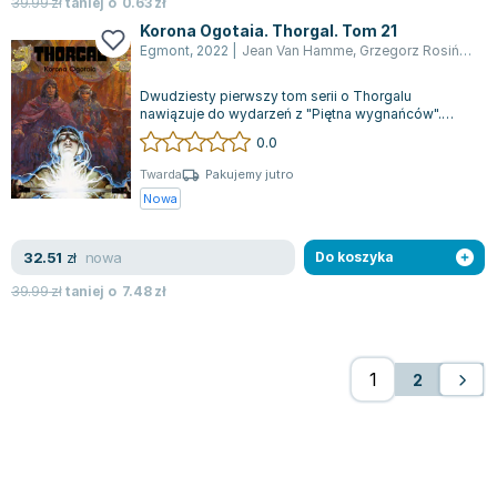
39.99
zł
taniej o
0.63
zł
Korona Ogotaia. Thorgal. Tom 21
Egmont
,
2022
|
Jean Van Hamme
,
Grzegorz Rosiński
,
W
Dwudziesty pierwszy tom serii o Thorgalu
nawiązuje do wydarzeń z "Piętna wygnańców".
Historia rozpoczyna się dramatycznie, poniewa...
0.0
Twarda
Pakujemy jutro
Nowa
nowa
32.51
zł
Do koszyka
39.99
zł
taniej o
7.48
zł
2