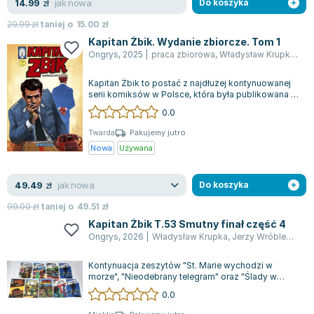
jak nowa
14.99
zł
Do koszyka
Zygmunt Freud
29.99
zł
taniej o
15.00
zł
Agata Passent
Kapitan Żbik. Wydanie zbiorcze. Tom 1
Michel Moran
Ongrys
,
2025
|
praca zbiorowa
,
Władysław Krupka
,
Zbi
Maciej Orłoś
Kapitan Żbik to postać z najdłużej kontynuowanej
Jo Nesbo
serii komiksów w Polsce, która była publikowana w
Katarzyna Miller
latach 1968-1982. W okresie PRL...
0.0
Antoine de Saint Exupery
Twarda
Pakujemy jutro
Lew Tołstoj
Nowa
Używana
Mark Twain
Marcin Meller
jak nowa
49.49
zł
Do koszyka
Paulina Młynarska
99.00
zł
taniej o
49.51
zł
ks. Piotr Pawlukiewicz
Kapitan Żbik T.53 Smutny finał część 4
Jarosław Sokołowski
Ongrys
,
2026
|
Władysław Krupka
,
Jerzy Wróblewski
,
G
Piotr Latocha
Kontynuacja zeszytów "St. Marie wychodzi w
Michael Scott
morze", "Nieodebrany telegram" oraz "Ślady w
Piotr Semka
lesie" wprowadza nas w nową zagadkę krymin...
0.0
Jarosław Iwaszkiewicz