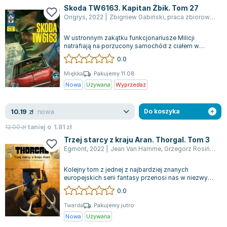
Skoda TW6163. Kapitan Żbik. Tom 27
Ongrys
,
2022
|
Zbigniew Gabiński
,
praca zbiorowa
,
Grz
W ustronnym zakątku funkcjonariusze Milicji
natrafiają na porzucony samochód z ciałem w
środku. Ofiarą jest Jan Pieczynger, przewo...
0.0
Miękka
Pakujemy 11.08
Nowa
Używana
Wyprzedaż
nowa
10.19
zł
Do koszyka
12.00
zł
taniej o
1.81
zł
Trzej starcy z kraju Aran. Thorgal. Tom 3
Egmont
,
2022
|
Jean Van Hamme
,
Grzegorz Rosiński
,
W
Kolejny tom z jednej z najbardziej znanych
europejskich serii fantasy przenosi nas w niezwykłą
podróż z Thorgalem i Aaricią. Podcz...
0.0
Twarda
Pakujemy jutro
Nowa
Używana