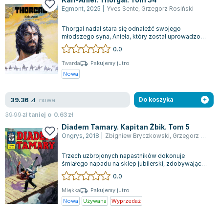
Egmont
,
2025
|
Yves Sente
,
Grzegorz Rosiński
Thorgal nadal stara się odnaleźć swojego
młodszego syna, Aniela, który został uprowadzony
przez Czerwonych Magów. Dotarł już do kr...
0.0
Twarda
Pakujemy jutro
Nowa
nowa
39.36
zł
Do koszyka
39.99
zł
taniej o
0.63
zł
Diadem Tamary. Kapitan Żbik. Tom 5
Ongrys
,
2018
|
Zbigniew Bryczkowski
,
Grzegorz Rosiński
Trzech uzbrojonych napastników dokonuje
śmiałego napadu na sklep jubilerski, zdobywając
biżuterię, w tym cenny Diadem Tamary. W tr...
0.0
Miękka
Pakujemy jutro
Nowa
Używana
Wyprzedaż