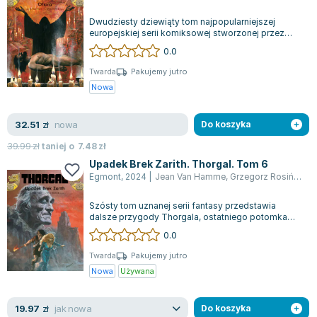
Dwudziesty dziewiąty tom najpopularniejszej
europejskiej serii komiksowej stworzonej przez
Grzegorza Rosińskiego i Jeana Van Hamme...
0.0
Twarda
Pakujemy jutro
Nowa
nowa
32.51
zł
Do koszyka
39.99
zł
taniej o
7.48
zł
Upadek Brek Zarith. Thorgal. Tom 6
Egmont
,
2024
|
Jean Van Hamme
,
Grzegorz Rosiński
Szósty tom uznanej serii fantasy przedstawia
dalsze przygody Thorgala, ostatniego potomka
Ludu z Gwiazd. „Upadek Brek Zarith" to z...
0.0
Twarda
Pakujemy jutro
Nowa
Używana
jak nowa
19.97
zł
Do koszyka