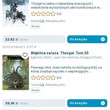
Thorgal to jedna z najbardziej znaczących i
wielokrotnie wyróżnianych serii komiksowych w
Europie. Główny bohater tej sagi wyróżni...
0.0
Miękka
Pakujemy jutro
Nowa
nowa
22.62
zł
Do koszyka
22.99
zł
taniej o
0.37
zł
Błękitna zaraza. Thorgal. Tom 25
Egmont
,
2022
|
Jean Van Hamme
,
Grzegorz Rosiński
,
W
Pewnego dnia Jolan natrafia na dryfującą łódź, na
której znajduje się ciało o niepokojącym
sinoniebieskim odcieniu. Wokół zmarłego...
0.0
Twarda
Pakujemy jutro
Nowa
nowa
39.36
zł
Do koszyka