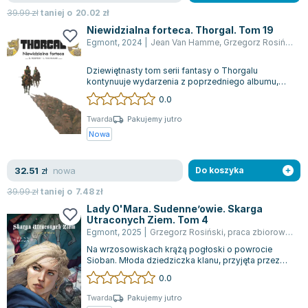
39.99
zł
taniej o
20.02
zł
Niewidzialna forteca. Thorgal. Tom 19
Egmont
,
2024
|
Jean Van Hamme
,
Grzegorz Rosiński
Dziewiętnasty tom serii fantasy o Thorgalu
kontynuuje wydarzenia z poprzedniego albumu,
„Słoneczny miecz”. Thorgal, uciekając na w...
0.0
Twarda
Pakujemy jutro
Nowa
nowa
32.51
zł
Do koszyka
39.99
zł
taniej o
7.48
zł
Lady O'Mara. Sudenne’owie. Skarga
Utraconych Ziem. Tom 4
Egmont
,
2025
|
Grzegorz Rosiński
,
praca zbiorowa
,
Jea
Na wrzosowiskach krążą pogłoski o powrocie
Sioban. Młoda dziedziczka klanu, przyjęta przez
swoją matkę, królową Lady O'Marę, dowia...
0.0
Twarda
Pakujemy jutro