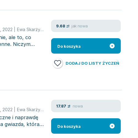
jak nowa
9.68
zł
,
2022
|
Ewa Skarżyńska
e, ale to, co
ienne. Niczym
Do koszyka
DODAJ DO LISTY ŻYCZEŃ
nowa
17.87
zł
,
2022
|
Ewa Skarżyńska
tyczne i naprawdę
a gwiazda, która
Do koszyka