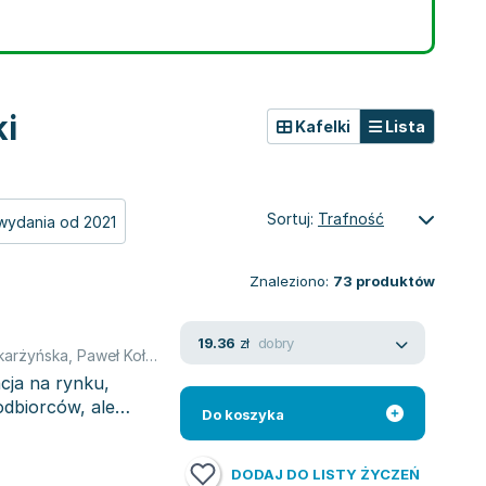
ki
Kafelki
Lista
Sortuj:
Trafność
wydania od 2021
Znaleziono:
73
produktów
dobry
19.36
zł
karżyńska
,
Paweł Kołodziejski
cja na rynku,
dbiorców, ale
Do koszyka
DODAJ DO LISTY ŻYCZEŃ