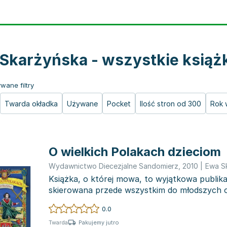
Skarżyńska - wszystkie książ
wane filtry
Twarda okładka
Używane
Pocket
Ilość stron od 300
Rok 
O wielkich Polakach dzieciom
Wydawnictwo Diecezjalne Sandomierz
,
2010
|
Ewa S
Książka, o której mowa, to wyjątkowa publika
skierowana przede wszystkim do młodszych o
również dorośli...
0.0
Pakujemy jutro
Twarda