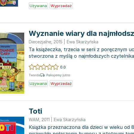
Używana
Wyprzedaż
Wyznanie wiary dla najmłods
Diecezjalne
,
2015
|
Ewa Skarżyńska
Ta książeczka, trzecia w serii z poręcznym 
stworzona z myślą o najmłodszych czytelnik
młodego wieku n...
0.0
Pakujemy jutro
Twarda
Używana
Wyprzedaż
Toti
WAM
,
2011
|
Ewa Skarżyńska
Książka przeznaczona dla dzieci w wieku od 8 
niezwykłe połączenie humoru z istotnymi tem