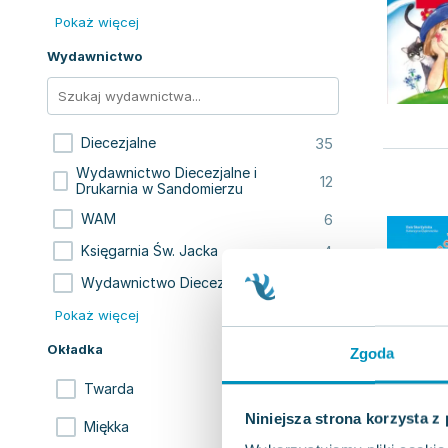
Pokaż więcej
Wydawnictwo
35
Diecezjalne
Wydawnictwo Diecezjalne i
12
Drukarnia w Sandomierzu
6
WAM
4
Księgarnia Św. Jacka
4
Wydawnictwo Diecezjalne
Pokaż więcej
Okładka
Zgoda
45
Twarda
Niniejsza strona korzysta z
27
Miękka