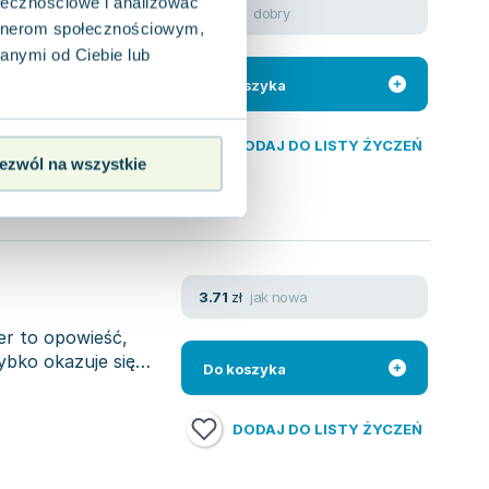
ołecznościowe i analizować
dobry
2.97
zł
,
Dąbrowska Katarzyna
artnerom społecznościowym,
zin, swoją młodość
anymi od Ciebie lub
mu w Wadowicach,
Do koszyka
DODAJ DO LISTY ŻYCZEŃ
ezwól na wszystkie
jak nowa
3.71
zł
er to opowieść,
ybko okazuje się
Do koszyka
DODAJ DO LISTY ŻYCZEŃ