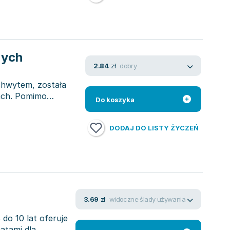
zych
dobry
2.84
zł
uchwytem, została
ach. Pomimo
Do koszyka
DODAJ DO LISTY ŻYCZEŃ
widoczne ślady używania
3.69
zł
do 10 lat oferuje
atami dla