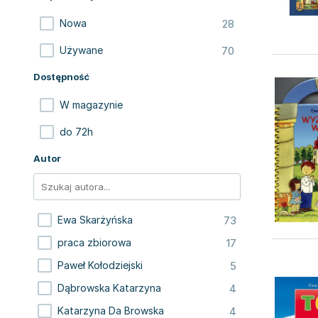
28
Nowa
70
Używane
Dostępność
W magazynie
do 72h
Autor
73
Ewa Skarżyńska
17
praca zbiorowa
5
Paweł Kołodziejski
4
Dąbrowska Katarzyna
4
Katarzyna Da Browska