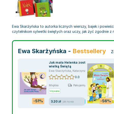
Ewa Skarżyńska to autorka licznych wierszy, bajek i powieś
czytelnikom sylwetki świętych oraz uczy, jak żyć zgodnie z 
Ewa Skarżyńska -
Bestsellery
Z
Jak mała Helenka została
wielką Świętą
Ewa Skarżyńska
,
Katarzyna Da Browska
,
Dąbrow
0.0
Miękka
Pakujemy jutro
Używana
-51%
-56%
3.20 zł
jak nowa