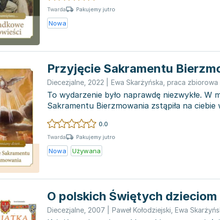
Pakujemy jutro
Twarda
Nowa
Przyjęcie Sakramentu Bierzm
Diecezjalne
,
2022
|
Ewa Skarżyńska
,
praca zbiorowa
To wydarzenie było naprawdę niezwykłe. W 
Sakramentu Bierzmowania zstąpiła na ciebie
Ducha Świętego, porówny...
0.0
Pakujemy jutro
Twarda
Nowa
Używana
O polskich Świętych dzieciom
Diecezjalne
,
2007
|
Paweł Kołodziejski
,
Ewa Skarżyńs