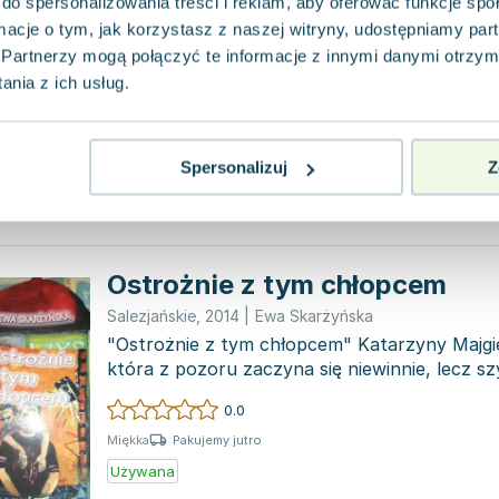
do spersonalizowania treści i reklam, aby oferować funkcje sp
WAM
,
2011
|
Ewa Skarżyńska
,
Katarzyna Da Browska
ormacje o tym, jak korzystasz z naszej witryny, udostępniamy p
Jan Paweł II, szeroko znany jako Papież Rod
Partnerzy mogą połączyć te informacje z innymi danymi otrzym
spędził w ciepłej atmosferze rodzinnego do
nia z ich usług.
otoczony...
0.0
Pakujemy jutro
Miękka
Spersonalizuj
Z
Używana
Wyprzedaż
Ostrożnie z tym chłopcem
Salezjańskie
,
2014
|
Ewa Skarżyńska
"Ostrożnie z tym chłopcem" Katarzyny Majgi
która z pozoru zaczyna się niewinnie, lecz sz
niezwykła....
0.0
Pakujemy jutro
Miękka
Używana