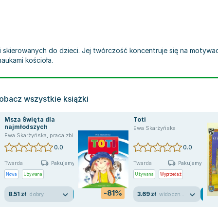
ci skierowanych do dzieci. Jej twórczość koncentruje się na motywa
naukami kościoła.
obacz wszystkie książki
Msza Święta dla
Toti
najmłodszych
Ewa Skarżyńska
ska Katarzyna
Ewa Skarżyńska
,
praca zbiorowa
0.0
0.0
Twarda
Twarda
Pakujemy jutro
Pakujemy jutro
Nowa
Używana
Używana
Wyprzedaż
-81%
8.51 zł
3.69 zł
dobry
widoczne ślady używania