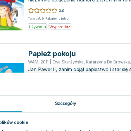
młodych czytel...
0.0
Pakujemy jutro
Twarda
Używana
Wyprzedaż
Papież pokoju
WAM
,
2011
|
Ewa Skarżyńska
,
Katarzyna Da Browska
Jan Paweł II, zanim objął papiestwo i stał si
do pokoju, zaczynał swoje życie jako mały chł
Karol...
0.0
Pakujemy jutro
Miękka
Używana
Wyprzedaż
Szczegóły
 plików cookie
Papież rodzin