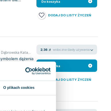
Do koszyka
DODAJ DO LISTY ŻYCZEŃ
widoczne ślady używania
2.36
zł
,
Dąbrowska Katarzyna
ę symbolem dążenia
opiec o imieniu
Do koszyka
DODAJ DO LISTY ŻYCZEŃ
O plikach cookies