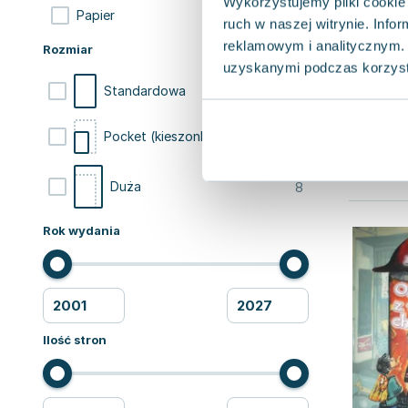
Wykorzystujemy pliki cookie 
1
Papier
ruch w naszej witrynie. Inf
reklamowym i analitycznym. 
Rozmiar
uzyskanymi podczas korzysta
43
Standardowa
21
Pocket (kieszonkowa)
8
Duża
Rok wydania
Ilość stron