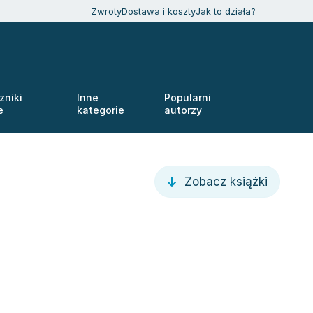
Zwroty
Dostawa i koszty
Jak to działa?
zniki
Inne
Popularni
e
kategorie
autorzy
Zobacz książki