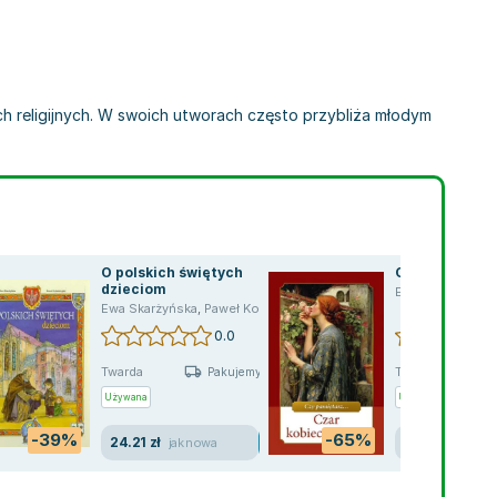
ch religijnych. W swoich utworach często przybliża młodym
O polskich świętych
Czar kobiecej
dzieciom
Ewa Skarżyńska
Ewa Skarżyńska
,
Paweł Kołodziejski
0.0
Twarda
Twarda
Pakujemy jutro
Używana
Używana
-39%
-65%
24.21 zł
10.40 zł
jak nowa
jak n