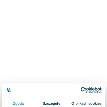
Zygmunt Freud
Agata Passent
Michel Moran
Maciej Orłoś
Jo Nesbo
Katarzyna Miller
Antoine de Saint Exupery
Lew Tołstoj
Mark Twain
Marcin Meller
Paulina Młynarska
ks. Piotr Pawlukiewicz
Jarosław Sokołowski
Piotr Latocha
Michael Scott
Piotr Semka
Zgoda
Szczegóły
O plikach cookies
Jarosław Iwaszkiewicz