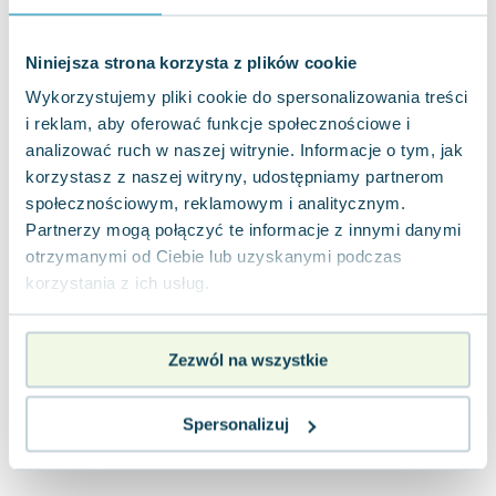
Joseph Murphy
Jan Sztaudynger
Niniejsza strona korzysta z plików cookie
Aleksander Puszkin
Wykorzystujemy pliki cookie do spersonalizowania treści
Oscar Wilde
i reklam, aby oferować funkcje społecznościowe i
Małgorzata Ohme
analizować ruch w naszej witrynie. Informacje o tym, jak
Maddie Ziegler
korzystasz z naszej witryny, udostępniamy partnerom
Leszek Czarnecki
społecznościowym, reklamowym i analitycznym.
Joanna Racewicz
Partnerzy mogą połączyć te informacje z innymi danymi
Maria Seweryn
otrzymanymi od Ciebie lub uzyskanymi podczas
Janina Zającówna
korzystania z ich usług.
Eric Helms
Anna Prus (oprac.)
Zezwól na wszystkie
Nela Mała Reporterka
Agnieszka Maciąg
Barbara Wrzesińska
Spersonalizuj
Terry Pratchett
Virginia Woolf