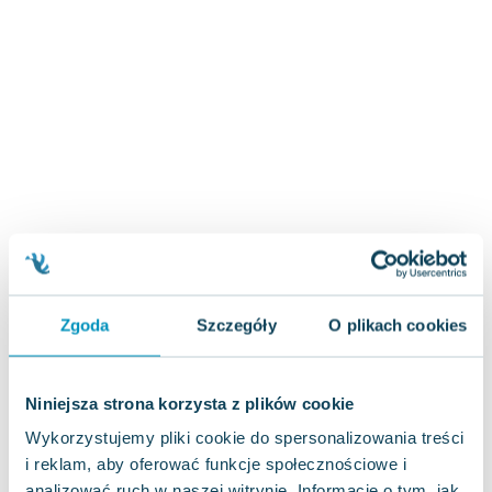
Zygmunt Freud
Agata Passent
Michel Moran
Maciej Orłoś
Jo Nesbo
Katarzyna Miller
Antoine de Saint Exupery
Lew Tołstoj
Mark Twain
Marcin Meller
Paulina Młynarska
Zgoda
Szczegóły
O plikach cookies
ks. Piotr Pawlukiewicz
Jarosław Sokołowski
Piotr Latocha
Niniejsza strona korzysta z plików cookie
Michael Scott
Wykorzystujemy pliki cookie do spersonalizowania treści
Piotr Semka
i reklam, aby oferować funkcje społecznościowe i
Jarosław Iwaszkiewicz
analizować ruch w naszej witrynie. Informacje o tym, jak