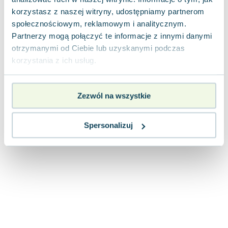
Joseph Murphy
korzystasz z naszej witryny, udostępniamy partnerom
Jan Sztaudynger
społecznościowym, reklamowym i analitycznym.
Aleksander Puszkin
Partnerzy mogą połączyć te informacje z innymi danymi
Oscar Wilde
otrzymanymi od Ciebie lub uzyskanymi podczas
korzystania z ich usług.
Małgorzata Ohme
Maddie Ziegler
Leszek Czarnecki
Zezwól na wszystkie
Joanna Racewicz
Maria Seweryn
Spersonalizuj
Janina Zającówna
Eric Helms
Anna Prus (oprac.)
Nela Mała Reporterka
Agnieszka Maciąg
Barbara Wrzesińska
Terry Pratchett
Virginia Woolf