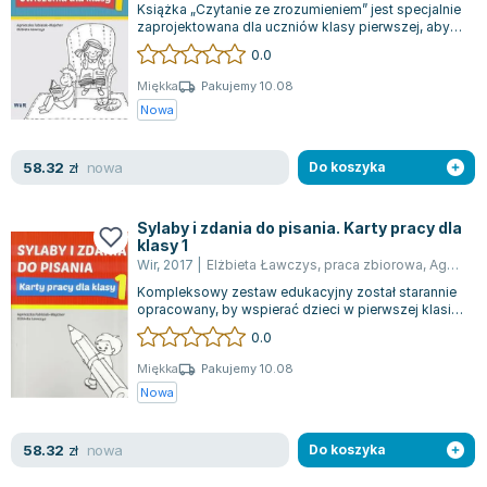
Książka „Czytanie ze zrozumieniem” jest specjalnie
Zygmunt Freud
zaprojektowana dla uczniów klasy pierwszej, aby
rozwijać ich umiejętności czyte...
Agata Passent
0.0
Michel Moran
Miękka
Pakujemy 10.08
Maciej Orłoś
Nowa
Jo Nesbo
Katarzyna Miller
nowa
58.32
zł
Do koszyka
Antoine de Saint Exupery
Lew Tołstoj
Sylaby i zdania do pisania. Karty pracy dla
klasy 1
Mark Twain
Wir
,
2017
|
Elżbieta Ławczys
,
praca zbiorowa
,
Agnieszka Suder
Marcin Meller
Kompleksowy zestaw edukacyjny został starannie
Paulina Młynarska
opracowany, by wspierać dzieci w pierwszej klasie
w nauce pisania. Autorki, czerpią...
ks. Piotr Pawlukiewicz
0.0
Jarosław Sokołowski
Miękka
Pakujemy 10.08
Piotr Latocha
Nowa
Michael Scott
Piotr Semka
nowa
58.32
zł
Do koszyka
Jarosław Iwaszkiewicz