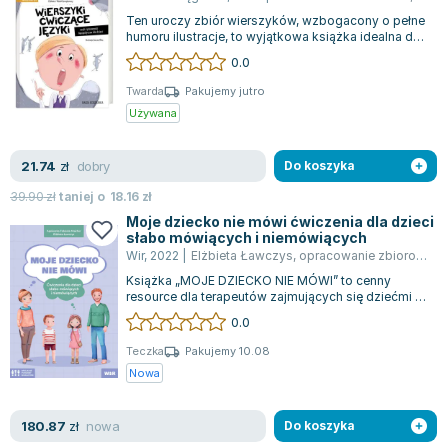
Ten uroczy zbiór wierszyków, wzbogacony o pełne
humoru ilustracje, to wyjątkowa książka idealna do
wspólnego czytania przez dzieci...
0.0
Twarda
Pakujemy jutro
Używana
dobry
21.74
zł
Do koszyka
39.90
zł
taniej o
18.16
zł
Moje dziecko nie mówi ćwiczenia dla dzieci
słabo mówiących i niemówiących
Wir
,
2022
|
Elżbieta Ławczys
,
opracowanie zbiorowe
,
A
Książka „MOJE DZIECKO NIE MÓWI” to cenny
resource dla terapeutów zajmujących się dziećmi z
opóźnionym rozwojem mowy. Ten zestaw ed...
0.0
Teczka
Pakujemy 10.08
Nowa
nowa
180.87
zł
Do koszyka