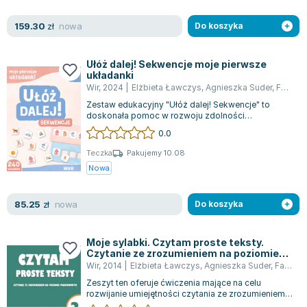
Lorraine Warren
Ajahn Brahm
nowa
159.30
zł
Do koszyka
Lucinda Riley
Jacek Walkiewicz
Ułóż dalej! Sekwencje moje pierwsze
układanki
Wir
,
2024
|
Elżbieta Ławczys
,
Agnieszka Suder
,
Fabisiak-Majcher Agnieszka
Zestaw edukacyjny "Ułóż dalej! Sekwencje" to
doskonała pomoc w rozwoju zdolności
językowych i umiejętności poznawczych Twojego
0.0
dzi...
Teczka
Pakujemy 10.08
Nowa
nowa
85.25
zł
Do koszyka
Moje sylabki. Czytam proste teksty.
Czytanie ze zrozumieniem na poziomie
podstawowym. Część 2
Wir
,
2014
|
Elżbieta Ławczys
,
Agnieszka Suder
,
Fabisiak-Majcher Agnieszka
Zeszyt ten oferuje ćwiczenia mające na celu
rozwijanie umiejętności czytania ze zrozumieniem
na poziomie podstawowym. Zawarte w ni...