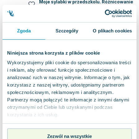
Moje sylabki w przedszkolu. Różnicowanie
sylab
Wir
,
2021
|
Elżbieta Ławczys
,
Agnieszka Suder
,
Fabisiak-Majcher Agnieszka
"Moje sylabki w przedszkolu. Różnicowanie sylab"
to zeszyt edukacyjny, który pomaga dzieciom
opanować czytanie w prosty i efektywn...
Zgoda
Szczegóły
O plikach cookies
0.0
Miękka
Pakujemy 10.08
Nowa
Niniejsza strona korzysta z plików cookie
Wykorzystujemy pliki cookie do spersonalizowania treści
nowa
65.85
zł
Do koszyka
i reklam, aby oferować funkcje społecznościowe i
70.00
zł
taniej o
4.15
zł
analizować ruch w naszej witrynie. Informacje o tym, jak
Moje sylabki. Czytam i zadaję pytania.
korzystasz z naszej witryny, udostępniamy partnerom
Nauka formułowania pytań do tekstu.
społecznościowym, reklamowym i analitycznym.
Część 3
Wir
,
2016
|
Elżbieta Ławczys
,
Agnieszka Suder
,
Fabisiak-Majcher Agnieszka
Partnerzy mogą połączyć te informacje z innymi danymi
Czytam i zadaję pytania to doskonałe narzędzie
wspierające rozwój umiejętności czytania i
otrzymanymi od Ciebie lub uzyskanymi podczas
rozumienia tekstu. Ten zeszyt ćwiczeń of...
0.0
korzystania z ich usług.
Miękka
Pakujemy 10.08
Nowa
Zezwól na wszystkie