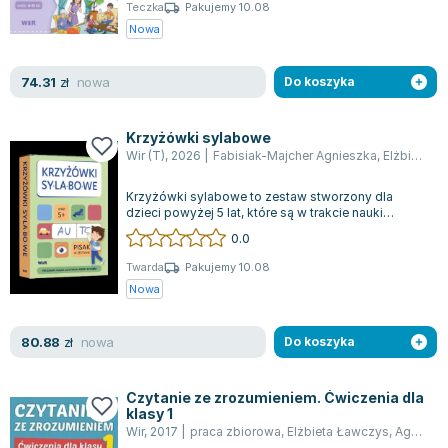
Książki: Psychologia, motywacja
Nauki historyczne - książki
Dan Brown
Teczka
Pakujemy 10.08
Książki o naukach politycznych dla studentów
Bolesław Prus
Nowa
Książki do nauk przyrodniczych dla studentów
Clive Cussler
Książki do nauk społecznych dla studentów
Wanda Chotomska
nowa
74.31
zł
Do koszyka
Książki do nauk ścisłych dla studentów
Józef Ignacy Kraszewski
Prawo - książki dla studentów
Clive Staples Lewis
Krzyżówki sylabowe
Technologia żywności - książki
Martyna Wojciechowska
Wir (T)
,
2026
|
Fabisiak-Majcher Agnieszka
,
Elżbieta Ławczys
Zarządzanie i marketing - książki
Melissa De la Cruz
Krzyżówki sylabowe to zestaw stworzony dla
Nauka języków obcych - książki
Blanka Lipińska
dzieci powyżej 5 lat, które są w trakcie nauki
czytania i pisania za pomocą metody syla...
Podręczniki dla nauczycieli - metodyka
Jaś Kapela
0.0
Repetytoria, testy i materiały pomocnicze
Agatha Christie
Twarda
Pakujemy 10.08
Witold Gadowski
Nowa
Jan Pietrzak
Marcin Kowalczyk
nowa
80.88
zł
Do koszyka
Piotr Zychowicz
Joanna Jabłczyńska
Czytanie ze zrozumieniem. Ćwiczenia dla
klasy 1
Piotr Kościelny
Wir
,
2017
|
praca zbiorowa
,
Elżbieta Ławczys
,
Agnieszka Suder
Jan Piński