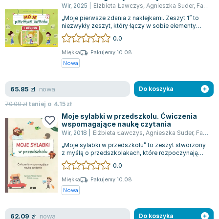
Wir
,
2025
|
Elżbieta Ławczys
,
Agnieszka Suder
,
Fabisiak-Majcher Agnieszka
„Moje pierwsze zdania z naklejkami. Zeszyt 1” to
niezwykły zeszyt, który łączy w sobie elementy
zabawy i nauki. Wewnątrz dzieci ma...
0.0
Miękka
Pakujemy 10.08
Nowa
nowa
65.85
zł
Do koszyka
70.00
zł
taniej o
4.15
zł
Moje sylabki w przedszkolu. Ćwiczenia
wspomagające naukę czytania
Wir
,
2018
|
Elżbieta Ławczys
,
Agnieszka Suder
,
Fabisiak-Majcher Agnieszka
„Moje sylabki w przedszkolu” to zeszyt stworzony
z myślą o przedszkolakach, które rozpoczynają
swoją przygodę z czytaniem. Zastoso...
0.0
Miękka
Pakujemy 10.08
Nowa
nowa
62.09
zł
Do koszyka