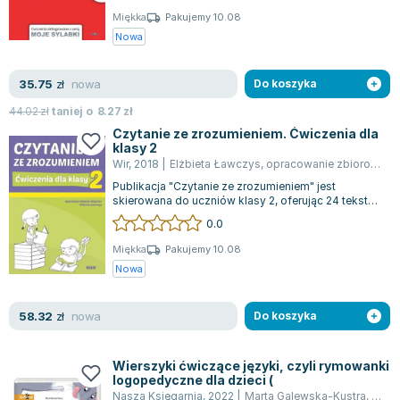
Miękka
Pakujemy 10.08
Nowa
nowa
35.75
zł
Do koszyka
44.02
zł
taniej o
8.27
zł
Czytanie ze zrozumieniem. Ćwiczenia dla
klasy 2
Wir
,
2018
|
Elżbieta Ławczys
,
opracowanie zbiorowe
,
p
Publikacja "Czytanie ze zrozumieniem" jest
skierowana do uczniów klasy 2, oferując 24 teksty
z zadaniami, które wspierają ich umie...
0.0
Miękka
Pakujemy 10.08
Nowa
nowa
58.32
zł
Do koszyka
Wierszyki ćwiczące języki, czyli rymowanki
logopedyczne dla dzieci (
Nasza Księgarnia
,
2022
|
Marta Galewska-Kustra
,
Elżbi