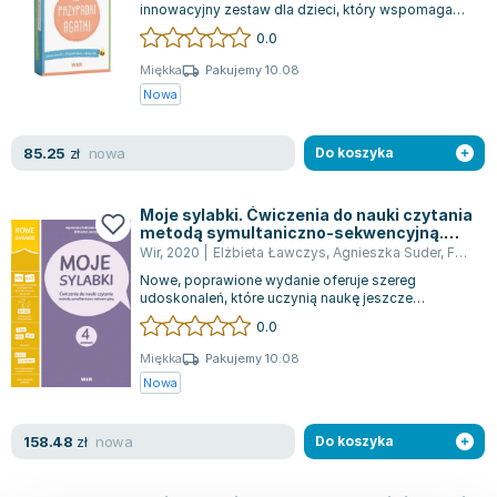
innowacyjny zestaw dla dzieci, który wspomaga
naukę odmiany rzeczowników przez prz...
0.0
Miękka
Pakujemy 10.08
Nowa
nowa
85.25
zł
Do koszyka
Moje sylabki. Ćwiczenia do nauki czytania
metodą symultaniczno-sekwencyjną.
Zestaw 4
Wir
,
2020
|
Elżbieta Ławczys
,
Agnieszka Suder
,
Fabisiak-Majcher Agnieszka
Nowe, poprawione wydanie oferuje szereg
udoskonaleń, które uczynią naukę jeszcze
przyjemniejszą. Wśród nich znajduje się większa
0.0
c...
Miękka
Pakujemy 10.08
Nowa
nowa
158.48
zł
Do koszyka