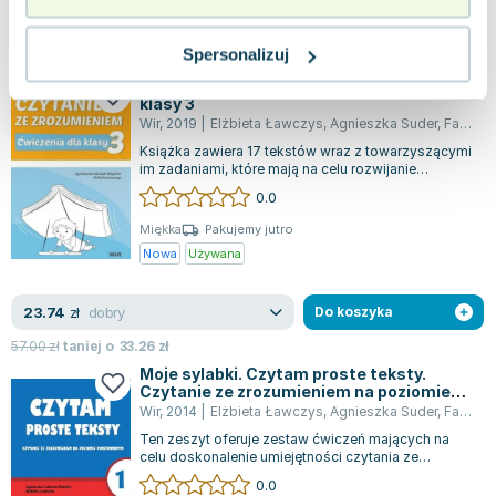
nowa
56.45
zł
Do koszyka
Spersonalizuj
Czytanie ze zrozumieniem. Ćwiczenia dla
klasy 3
Wir
,
2019
|
Elżbieta Ławczys
,
Agnieszka Suder
,
Fabisiak-Majcher Agnieszka
Książka zawiera 17 tekstów wraz z towarzyszącymi
im zadaniami, które mają na celu rozwijanie
umiejętności czytania ze zrozumieniem...
0.0
Miękka
Pakujemy jutro
Nowa
Używana
dobry
23.74
zł
Do koszyka
57.00
zł
taniej o
33.26
zł
Moje sylabki. Czytam proste teksty.
Czytanie ze zrozumieniem na poziomie
podstawowym. Część 1
Wir
,
2014
|
Elżbieta Ławczys
,
Agnieszka Suder
,
Fabisiak-Majcher Agnieszka
Ten zeszyt oferuje zestaw ćwiczeń mających na
celu doskonalenie umiejętności czytania ze
zrozumieniem na poziomie podstawowym. Mat...
0.0