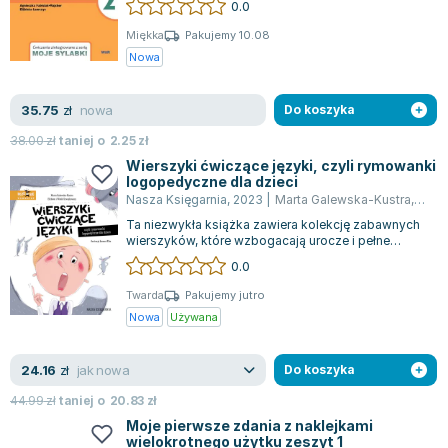
0.0
Miękka
Pakujemy 10.08
Nowa
nowa
35.75
zł
Do koszyka
38.00
zł
taniej o
2.25
zł
Wierszyki ćwiczące języki, czyli rymowanki
logopedyczne dla dzieci
Nasza Księgarnia
,
2023
|
Marta Galewska-Kustra
,
Joan
Ta niezwykła książka zawiera kolekcję zabawnych
wierszyków, które wzbogacają urocze i pełne
humoru ilustracje. Jest idealna do wsp...
0.0
Twarda
Pakujemy jutro
Nowa
Używana
jak nowa
24.16
zł
Do koszyka
44.99
zł
taniej o
20.83
zł
Moje pierwsze zdania z naklejkami
wielokrotnego użytku zeszyt 1