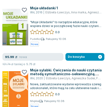
Moje układanki 1
Wir
,
2016
|
Elżbieta Ławczys
,
Inna marka
,
Agnieszka Suder
"Moje Układanki" to narzędzie edukacyjne, które
wspiera dzieci w początkowej fazie nauki czytania.
Jest szczególnie polecane dla n...
0.0
Pudełko
Pakujemy 10.08
Nowa
nowa
95.99
zł
Do koszyka
101.74
zł
taniej o
5.75
zł
Moje sylabki. Ćwiczenia do nauki czytania
metodą symultaniczno-sekwencyjną.
Zestaw 5
Wir
,
2020
|
Elżbieta Ławczys
,
Agnieszka Suder
,
Fabisiak-Majcher Agnieszka
Nowe, zaktualizowane wydanie wprowadza szereg
udoskonaleń, które mają na celu ułatwienie nauki i
uczynienie jej bardziej atrakcyjn...
0.0
Miękka
Pakujemy 10.08
Nowa