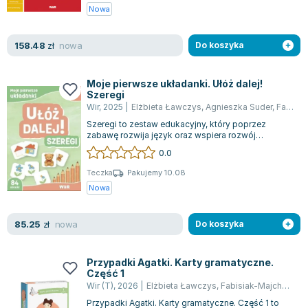
Nowa
nowa
158.48
zł
Do koszyka
Moje pierwsze układanki. Ułóż dalej!
Szeregi
Wir
,
2025
|
Elżbieta Ławczys
,
Agnieszka Suder
,
Fabisiak-Majcher Agnieszka
Szeregi to zestaw edukacyjny, który poprzez
zabawę rozwija język oraz wspiera rozwój
poznawczy dzieci. Ćwiczenia polegające na sze...
0.0
Teczka
Pakujemy 10.08
Nowa
nowa
85.25
zł
Do koszyka
Przypadki Agatki. Karty gramatyczne.
Część 1
Wir (T)
,
2026
|
Elżbieta Ławczys
,
Fabisiak-Majcher Agnieszka
Przypadki Agatki. Karty gramatyczne. Część 1 to