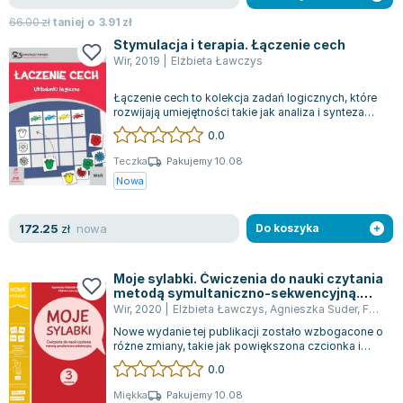
66.00
zł
taniej o
3.91
zł
Stymulacja i terapia. Łączenie cech
Wir
,
2019
|
Elżbieta Ławczys
Łączenie cech to kolekcja zadań logicznych, które
rozwijają umiejętności takie jak analiza i synteza
wzrokowa, koncentracja oraz p...
0.0
Teczka
Pakujemy 10.08
Nowa
nowa
172.25
zł
Do koszyka
Moje sylabki. Ćwiczenia do nauki czytania
metodą symultaniczno-sekwencyjną.
Zestaw 3
Wir
,
2020
|
Elżbieta Ławczys
,
Agnieszka Suder
,
Fabisiak-Majcher Agnieszka
Nowe wydanie tej publikacji zostało wzbogacone o
różne zmiany, takie jak powiększona czcionka i
współczesne ilustracje, które czyn...
0.0
Miękka
Pakujemy 10.08