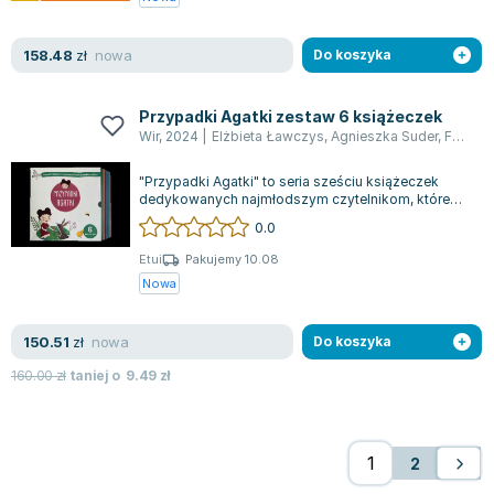
nowa
158.48
zł
Do koszyka
Przypadki Agatki zestaw 6 książeczek
Wir
,
2024
|
Elżbieta Ławczys
,
Agnieszka Suder
,
Fabisiak-Majcher Agnieszka
"Przypadki Agatki" to seria sześciu książeczek
dedykowanych najmłodszym czytelnikom, które
wprowadzają dzieci w świat przypadków j...
0.0
Etui
Pakujemy 10.08
Nowa
nowa
150.51
zł
Do koszyka
160.00
zł
taniej o
9.49
zł
2