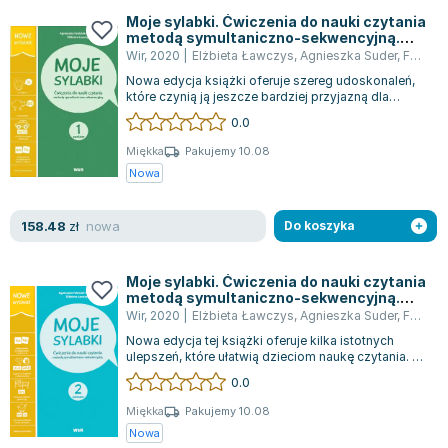
Joseph Murphy
Moje sylabki. Ćwiczenia do nauki czytania
metodą symultaniczno-sekwencyjną.
Jan Sztaudynger
Zestaw 1
Wir
,
2020
|
Elżbieta Ławczys
,
Agnieszka Suder
,
Fabisiak-Majcher Agnieszka
Aleksander Puszkin
Nowa edycja książki oferuje szereg udoskonaleń,
Oscar Wilde
które czynią ją jeszcze bardziej przyjazną dla
użytkowników. W jej wnętrzu znajdzi...
Małgorzata Ohme
0.0
Maddie Ziegler
Miękka
Pakujemy 10.08
Leszek Czarnecki
Nowa
Joanna Racewicz
Maria Seweryn
nowa
158.48
zł
Do koszyka
Janina Zającówna
Eric Helms
Moje sylabki. Ćwiczenia do nauki czytania
metodą symultaniczno-sekwencyjną.
Anna Prus (oprac.)
Zestaw 2
Wir
,
2020
|
Elżbieta Ławczys
,
Agnieszka Suder
,
Fabisiak-Majcher Agnieszka
Nela Mała Reporterka
Nowa edycja tej książki oferuje kilka istotnych
Agnieszka Maciąg
ulepszeń, które ułatwią dzieciom naukę czytania. W
tym wydaniu zastosowano większą...
Barbara Wrzesińska
0.0
Terry Pratchett
Miękka
Pakujemy 10.08
Virginia Woolf
Nowa