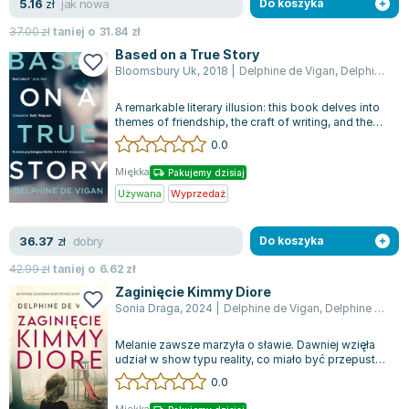
jak nowa
5.16
zł
Do koszyka
Zygmunt Freud
37.00
zł
taniej o
31.84
zł
Agata Passent
Based on a True Story
Michel Moran
Bloomsbury Uk
,
2018
|
Delphine de Vigan
,
Delphine Vigan
Maciej Orłoś
A remarkable literary illusion: this book delves into
Jo Nesbo
themes of friendship, the craft of writing, and the
Katarzyna Miller
fine line separating rea...
0.0
Antoine de Saint Exupery
Miękka
Pakujemy dzisiaj
Lew Tołstoj
Używana
Wyprzedaż
Mark Twain
Marcin Meller
dobry
36.37
zł
Do koszyka
Paulina Młynarska
42.99
zł
taniej o
6.62
zł
ks. Piotr Pawlukiewicz
Zaginięcie Kimmy Diore
Jarosław Sokołowski
Sonia Draga
,
2024
|
Delphine de Vigan
,
Delphine Vigan
Piotr Latocha
Melanie zawsze marzyła o sławie. Dawniej wzięła
Michael Scott
udział w show typu reality, co miało być przepustką
Piotr Semka
do świata celebrytów, jednak j...
0.0
Jarosław Iwaszkiewicz