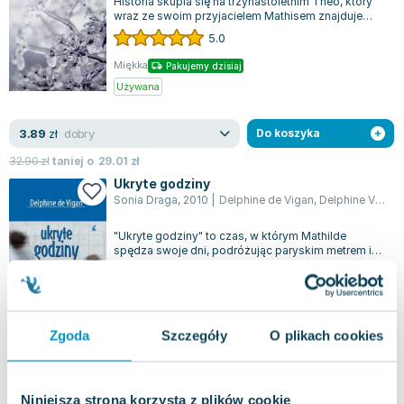
Historia skupia się na trzynastoletnim Théo, który
Lorraine Warren
wraz ze swoim przyjacielem Mathisem znajduje
Ajahn Brahm
ukojenie w pokusie alkoholu, gdy p...
5.0
Lucinda Riley
Miękka
Pakujemy dzisiaj
Jacek Walkiewicz
Używana
dobry
3.89
zł
Do koszyka
32.90
zł
taniej o
29.01
zł
Ukryte godziny
Sonia Draga
,
2010
|
Delphine de Vigan
,
Delphine Vigan
"Ukryte godziny" to czas, w którym Mathilde
spędza swoje dni, podróżując paryskim metrem i
pociągiem podmiejskim linii D. Jest wdo...
4.0
Twarda
Pakujemy dzisiaj
Używana
Wyprzedaż
Zgoda
Szczegóły
O plikach cookies
jak nowa
4.36
zł
Do koszyka
17.45
zł
taniej o
13.09
zł
Niniejsza strona korzysta z plików cookie