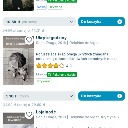
Miękka
Pakujemy dzisiaj
Joseph Murphy
Nowa
Używana
Jan Sztaudynger
Aleksander Puszkin
jak nowa
10.59
zł
Do koszyka
Oscar Wilde
54.90
zł
taniej o
44.31
zł
Małgorzata Ohme
Ukryte godziny
Maddie Ziegler
Sonia Draga
,
2016
|
Delphine de Vigan
Leszek Czarnecki
Poruszająca eksploracja ukrytych zmagań i
Joanna Racewicz
codziennej odporności dwóch samotnych dusz,
Maria Seweryn
które poruszają się w gwarnym chaosie miejsk...
4.0
Janina Zającówna
Miękka
Pakujemy dzisiaj
Eric Helms
Używana
Anna Prus (oprac.)
Nela Mała Reporterka
dobry
5.10
zł
Do koszyka
Agnieszka Maciąg
34.90
zł
taniej o
29.80
zł
Barbara Wrzesińska
Lojalność
Terry Pratchett
Sonia Draga
,
2019
|
Delphine de Vigan
,
Krystyna Szeżyńska-Mackowiak
Virginia Woolf