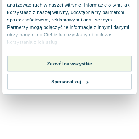
Joseph Murphy
analizować ruch w naszej witrynie. Informacje o tym, jak
korzystasz z naszej witryny, udostępniamy partnerom
Jan Sztaudynger
społecznościowym, reklamowym i analitycznym.
Aleksander Puszkin
Partnerzy mogą połączyć te informacje z innymi danymi
Oscar Wilde
otrzymanymi od Ciebie lub uzyskanymi podczas
Małgorzata Ohme
korzystania z ich usług.
Maddie Ziegler
Leszek Czarnecki
Joanna Racewicz
Zezwól na wszystkie
Maria Seweryn
Janina Zającówna
Spersonalizuj
Eric Helms
Anna Prus (oprac.)
Nela Mała Reporterka
Agnieszka Maciąg
Barbara Wrzesińska
Terry Pratchett
Virginia Woolf