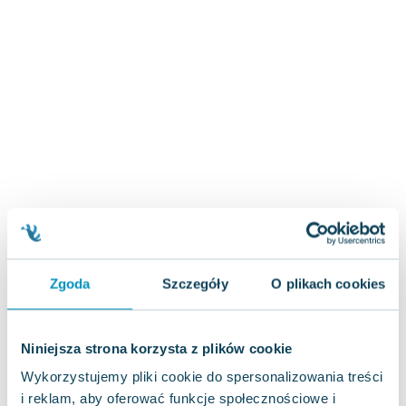
Zygmunt Freud
Agata Passent
Michel Moran
Maciej Orłoś
Jo Nesbo
Katarzyna Miller
Antoine de Saint Exupery
Lew Tołstoj
Mark Twain
Marcin Meller
Paulina Młynarska
ks. Piotr Pawlukiewicz
Zgoda
Szczegóły
O plikach cookies
Jarosław Sokołowski
Piotr Latocha
Niniejsza strona korzysta z plików cookie
Michael Scott
Piotr Semka
Wykorzystujemy pliki cookie do spersonalizowania treści
Jarosław Iwaszkiewicz
i reklam, aby oferować funkcje społecznościowe i