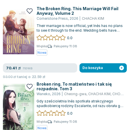
Książki: Psychologia, motywacja
Nauki historyczne - książki
Dan Brown
Książki o naukach politycznych dla studentów
Bolesław Prus
The Broken Ring. This Marriage Will Fail
Anyway, Volume 2
Książki do nauk przyrodniczych dla studentów
Clive Cussler
Cornerstone Press
,
2026
|
CHACHA KIM
Książki do nauk społecznych dla studentów
Wanda Chotomska
Their marriage is now official, yet Inés has no plans
Książki do nauk ścisłych dla studentów
Józef Ignacy Kraszewski
to see it through to the end. Wedding bells have
chimed for Inés Valeztena a...
0.0
Prawo - książki dla studentów
Clive Staples Lewis
Technologia żywności - książki
Martyna Wojciechowska
Miękka
Pakujemy 11.08
Nowa
Zarządzanie i marketing - książki
Melissa De la Cruz
Nauka języków obcych - książki
Blanka Lipińska
nowa
70.41
Podręczniki dla nauczycieli - metodyka
Jaś Kapela
zł
Do koszyka
Repetytoria, testy i materiały pomocnicze
Agatha Christie
93.00
zł
taniej o
22.59
zł
Witold Gadowski
Broken ring. To małżeństwo i tak się
rozpadnie. Tom 3
Jan Pietrzak
Waneko
,
2026
|
Cheong-gwa
,
CHACHA KIM
,
CHOKAM
Marcin Kowalczyk
Gdy sześcioletnia Inés spotkała atrakcyjnego
Piotr Zychowicz
spadkobiercę rodziny Escalante, od razu obrała go
za swojego przyszłego męża. Wyraził...
0.0
Joanna Jabłczyńska
Piotr Kościelny
Miękka
Pakujemy 11.08
Nowa
Jan Piński