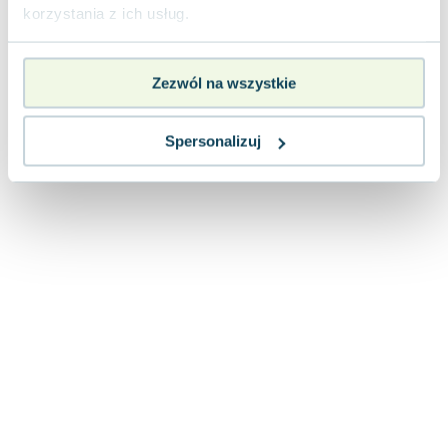
Lorraine Warren
korzystania z ich usług.
Ajahn Brahm
Lucinda Riley
Zezwól na wszystkie
Jacek Walkiewicz
Spersonalizuj