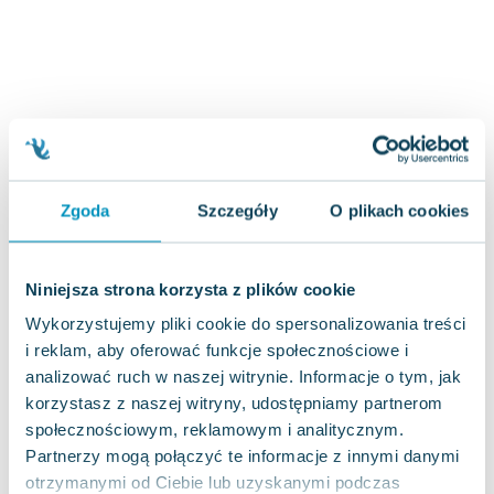
Joseph Murphy
Jan Sztaudynger
Aleksander Puszkin
Oscar Wilde
Małgorzata Ohme
Maddie Ziegler
Leszek Czarnecki
Zgoda
Szczegóły
O plikach cookies
Joanna Racewicz
Maria Seweryn
Janina Zającówna
Niniejsza strona korzysta z plików cookie
Eric Helms
Wykorzystujemy pliki cookie do spersonalizowania treści
Anna Prus (oprac.)
i reklam, aby oferować funkcje społecznościowe i
Nela Mała Reporterka
analizować ruch w naszej witrynie. Informacje o tym, jak
Agnieszka Maciąg
korzystasz z naszej witryny, udostępniamy partnerom
Barbara Wrzesińska
społecznościowym, reklamowym i analitycznym.
Terry Pratchett
Partnerzy mogą połączyć te informacje z innymi danymi
Virginia Woolf
otrzymanymi od Ciebie lub uzyskanymi podczas