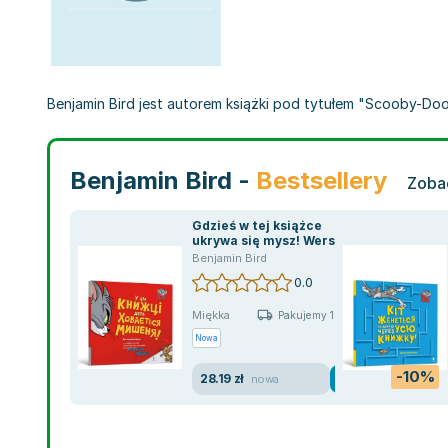
Benjamin Bird jest autorem książki pod tytułem "Scooby-Doo 
Benjamin Bird -
Bestsellery
Zobac
Gdzieś w tej książce
ukrywa się mysz! Wersja
ukraińska
Benjamin Bird
0.0
Miękka
Pakujemy 10.08
Nowa
-10%
28.19 zł
nowa