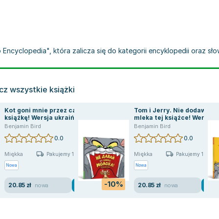
Encyclopedia", która zalicza się do kategorii encyklopedii oraz sło
z wszystkie książki
Kot goni mnie przez całą
Tom i Jerry. Nie dodawaj
książkę! Wersja ukraińska
mleka tej książce! Wersja
ukraińska
Benjamin Bird
Benjamin Bird
0.0
0.0
Miękka
Miękka
Pakujemy 10.08
Pakujemy 10.08
Nowa
Nowa
-10%
20.85 zł
20.85 zł
nowa
nowa