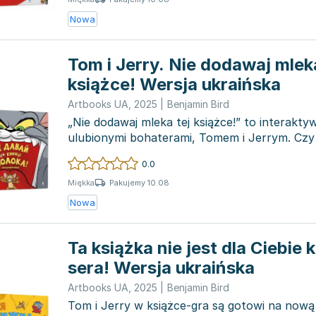
Nowa
Tom i Jerry. Nie dodawaj mlek
książce! Wersja ukraińska
Artbooks UA
,
2025
|
Benjamin Bird
„Nie dodawaj mleka tej książce!” to interakty
ulubionymi bohaterami, Tomem i Jerrym. Czy
zastanawiałeś s...
0.0
Pakujemy 10.08
Miękka
Nowa
Ta książka nie jest dla Ciebie
sera! Wersja ukraińska
Artbooks UA
,
2025
|
Benjamin Bird
Tom i Jerry w książce-gra są gotowi na nową