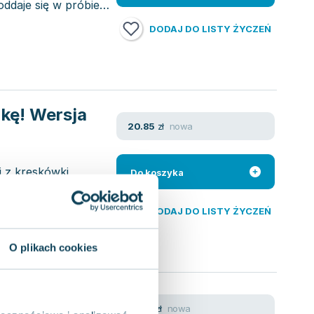
oddaje się w próbie
DODAJ DO LISTY ŻYCZEŃ
żkę! Wersja
nowa
20.85
zł
 z kreskówki,
Do koszyka
ig, podczas którego
DODAJ DO LISTY ŻYCZEŃ
O plikach cookies
ałagan (okł.
nowa
27.86
zł