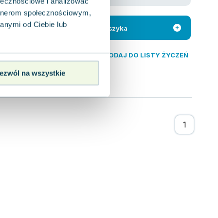
ołecznościowe i analizować
artnerom społecznościowym,
р
,
Charles Carney
anymi od Ciebie lub
cznych zaklęć i
Do koszyka
izacji! Ta
DODAJ DO LISTY ŻYCZEŃ
ezwól na wszystkie