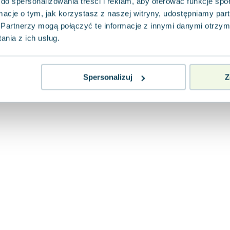
twarda wersja ukraińska)
do spersonalizowania treści i reklam, aby oferować funkcje sp
ormacje o tym, jak korzystasz z naszej witryny, udostępniamy p
Artbooks UA
,
2026
|
Benjamin Bird
,
Чарльз Шнайде
Partnerzy mogą połączyć te informacje z innymi danymi otrzym
W tej średniowiecznej przygodzie, pełnej magi
nia z ich usług.
sprytu, Tom oraz Jerry stają do zaciętej rywal
fascynująca...
0.0
Pakujemy 10.08
Twarda
Spersonalizuj
Z
Nowa