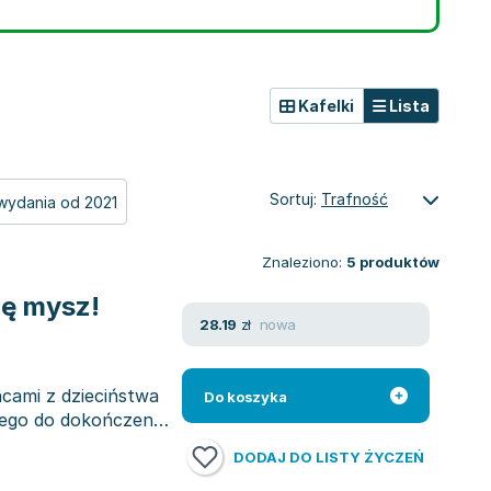
Kafelki
Lista
Sortuj:
Trafność
wydania od 2021
Znaleziono:
5
produktów
ię mysz!
nowa
28.19
zł
ńcami z dzieciństwa
Do koszyka
’ego do dokończenia
DODAJ DO LISTY ŻYCZEŃ