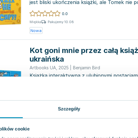
jest bliski ukończenia książki, ale Tomek nie p
pow...
0.0
Pakujemy 10.08
Miękka
Nowa
Kot goni mnie przez całą ksią
ukraińska
Artbooks UA
,
2025
|
Benjamin Bird
Książka interaktywna z ulubionymi postaciami
Tomem i Jerrym, oferuje pełen przygód pośc
Tomek prób...
0.0
Pakujemy 10.08
Miękka
Szczegóły
Nowa
Tom i Jerry. Średniowieczny b
 plików cookie