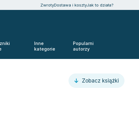
Zwroty
Dostawa i koszty
Jak to działa?
zniki
Inne
Popularni
e
kategorie
autorzy
Zobacz książki