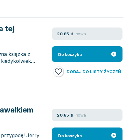
a tej
nowa
20.85
zł
wna książka z
Do koszyka
 kiedykolwiek
DODAJ DO LISTY ŻYCZEŃ
 kawałkiem
nowa
20.85
zł
 przygodę! Jerry
Do koszyka