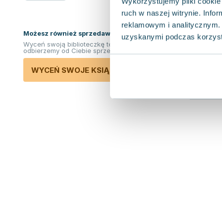
Wykorzystujemy pliki cookie 
ruch w naszej witrynie. Inf
reklamowym i analitycznym. 
Możesz również sprzedawać ksiązki!
uzyskanymi podczas korzysta
Wyceń swoją biblioteczkę teraz. Odkupimy i
odbierzemy od Ciebie sprzedane książki.
WYCEŃ SWOJE KSIĄŻKI