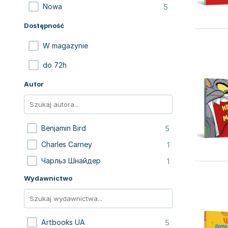
5
Nowa
Dostępność
W magazynie
do 72h
Autor
5
Benjamin Bird
1
Charles Carney
1
Чарльз Шнайдер
Wydawnictwo
5
Artbooks UA